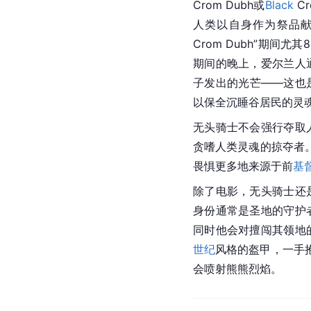
Crom Dubh或
Black
 
人类以自身作为祭品献出生
Crom Dubh”期
期间的晚上，爱尔兰人
子发出的光芒——这也
以保全沉睡谷居民的灵
无头骑士不会强行夺取
贪嗜人类灵魂的掠夺者。
畏惧更多地来源于前
基
除了电影，无头骑士还
身份通常是圣地的守护
同时他会对擅闯其领地
世纪
风格的盔甲，一手
会喷射熊熊烈焰。