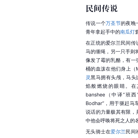
民间传说
传说一个
万圣节
的夜晚
青年拿起手中的
南瓜灯
在正统的爱尔兰民间传
马的缰绳，另一只手则
像发了霉的乳酪，有一
桶的血泼在他们身上（Mo
灵
黑马拥有头颅，马头
焰般燃烧的眼睛。在
banshee（中译“
Bodhar”，用于驱赶
说话的力量极其有限，
中他会呼唤将死之人的
无头骑士在
爱尔兰
民间