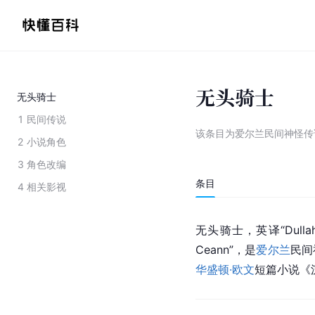
无头骑士
无头骑士
1
民间传说
该条目为
爱尔兰民间神怪传
2
小说角色
3
角色改编
条目
4
相关影视
无头骑士，英译“Dullahan
Ceann”，是
爱尔兰
民间
华盛顿·欧文
短篇小说《