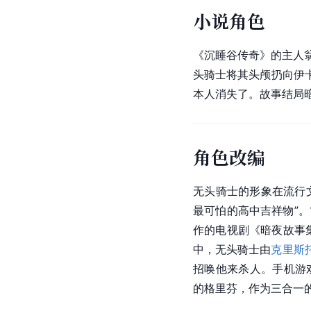
小说角色
《沉睡谷传奇》的主人
头骑士将其头颅扔向伊
本人消失了。故事结局
角色改编
无头骑士的形象在流行
最可怕的高中吉祥物”。
作的电视剧《暗夜故事
中，无头骑士由
克里斯
招唤他来杀人。手机游戏
的格里芬，作为三合一