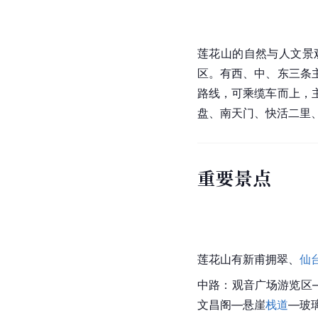
莲花山的自然与人文景
区。有西、中、东三条
路线，可乘缆车而上，
盘、南天门、快活二里
重要景点
莲花山有新甫拥翠、
仙
中路：观音广场游览区
文昌阁—悬崖
栈道
—玻