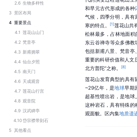
2.6
生物多样性
和早元古代形成的各种
3
景区布局
气候，四季分明，具有
4
重要景点
[
1
]
寒的特点。
莲花山共
4.1
莲花山山门
松林最多，占林地面积的
4.2
梵音亭
东云谷禅寺等众多佛教
包括新甫八景、梵音亭
4.3
新甫拥翠
重要的科研价值和人文
4.4
仙台夕照
[
8
]
北方普陀”之称。
4.5
南天门
莲花山发育典型的具有
4.6
天成观音
~29亿年，是
地球
早期
4.7
莲花山行宫
超基性喷出岩，是地球
4.8
观音院
这种岩石，具有特殊的
4.9
汉武碑亭
观面貌。区内集
地质遗
4.10
岱宗襟带刻石
5
其他看点