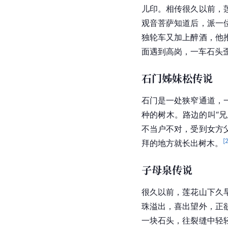
儿印。相传很久以前，
观音菩萨知道后，派一
独轮车又加上醉酒，他
面遇到高岗，一车石头
石门姊妹松传说
石门是一处狭窄通道，
种的树木。路边的叫“
不当户不对，受到女方
[
拜的地方就长出树木。
子母泉传说
很久以前，莲花山下久
珠溢出，喜出望外，正
一块石头，往裂缝中轻