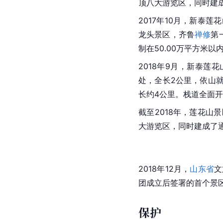
顶八大游览区，同时建
2017年10月，新泰
龙头景区，齐鲁
禅修
第
制在50.00万平方米
2018年9月，新泰
处，全长2公里，依山
长约4公里。栈道全面
截至2018年，莲花
大游览区，同时建成了
2018年12月，
山东省
文
团成立后签署的首个景
保护