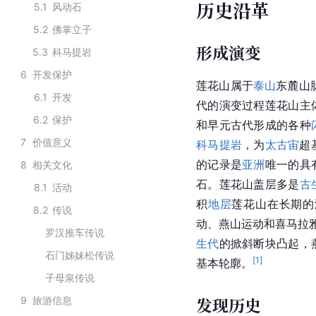
历史沿革
5.1
风动石
5.2
佛掌立子
形成演变
5.3
科马提岩
6
开发保护
莲花山属于
泰山
东麓山
6.1
开发
代的演变过程莲花山主
6.2
保护
和早元古代形成的各种
7
价值意义
科马提岩
，为
太古宙
超
的记录是
亚洲
唯一的具
8
相关文化
石。莲花山盖层多是
古
8.1
活动
积
地层
莲花山在长期的
8.2
传说
动、燕山运动和喜马拉
罗汉推车传说
生代
的掀斜断块凸起，
石门姊妹松传说
[
1
]
基本轮廓。
子母泉传说
发现历史
9
旅游信息