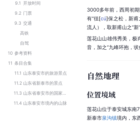
9.1
开放时间
3000多年前，西周初
9.2
门票
有“
徂
[
cú
]
保之松，新甫
9.3
交通
流人），取新甫山之“新
高铁
莲花山山雄伟秀美，极
自驾
音，加之“九峰环抱，状
10
参考资料
11
条目合集
自然地理
11.1
山东泰安市的旅游景点
11.2
山东省新泰市的景点
位置境域
11.3
山东省泰安市的国家森林公园
11.4
山东泰安市境内的山脉
莲花山位于泰安城东南7
新泰市
泉沟镇
境内，东西