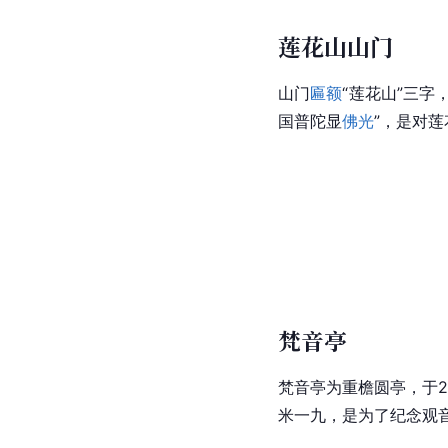
莲花山山门
山门
匾额
“莲花山”三字
国普陀显
佛光
”，是对
梵音亭
梵音亭为重檐圆亭，于2
米一九，是为了纪念观