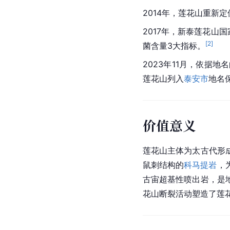
2014年，莲花山重新
2017年，新泰莲花山
[
2
]
菌含量3大指标。
2023年11月，依
莲花山列入
泰安市
地名
价值意义
莲花山主体为太古代形
鼠刺
结构的
科马提岩
，
古宙超基性喷出岩，是
花山断裂活动塑造了莲