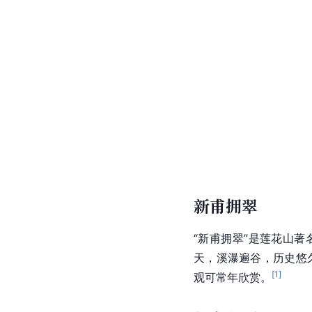
新甫拥翠
“新甫拥翠”是莲花山著
天，溪瀑遍谷，历史悠
[
1
]
观可常年欣赏。