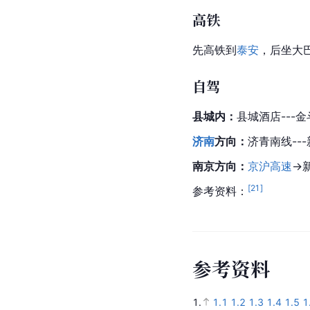
高铁
先高铁到
泰安
，后坐大
自驾
县城内：
县城酒店---金
济南
方向：
济青南线--
南京方向：
京沪高速
→
[
21
]
参考资料：
参
考
资
料
1.
1.1
1.2
1.3
1.4
1.5
1