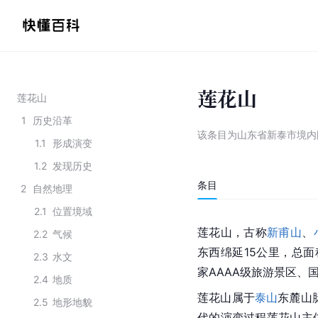
莲花山
莲花山
1
历史沿革
该条目为
山东省新泰市境内
1.1
形成演变
1.2
发现历史
条目
2
自然地理
2.1
位置境域
莲花山，古称
新甫山
、
2.2
气候
东西绵延15公里，总面
2.3
水文
家AAAA级旅游景区、
2.4
地质
莲花山属于
泰山
东麓山
2.5
地形地貌
代的演变过程莲花山主