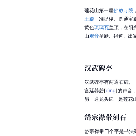
莲花山第一座
佛教寺院
王殿
、准提楼、
圆通宝
黄色
琉璃瓦
盖顶，在阳
山
观音
圣诞
、得道、
出
汉武碑亭
汉武碑亭有两通石碑。
宫廷器
磬
[
qìng
]
的声音
另一通龙头碑，是莲花
岱宗襟带刻石
岱宗
襟带四个字是书法