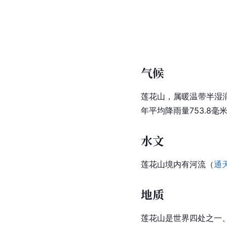
气候
莲花山，属暖温带半湿
年平均降雨量753.8毫米
水文
莲花山境内有河流（
通
地质
莲花山是世界四处之一