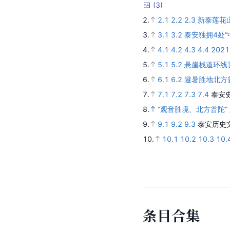
(
3
)
2.
2.1
2.2
2.3
新泰莲花
3.
3.1
3.2
泰安独拥4处“
4.
4.1
4.2
4.3
4.4
20
5.
5.1
5.2
悬崖栈道环线
6.
6.1
6.2
避暑胜地北方
7.
7.1
7.2
7.3
7.4
泰安
8.
“观音胜境、北方普陀”
9.
9.1
9.2
9.3
泰安历史
10.
10.1
10.2
10.3
10.
条
目
合
集