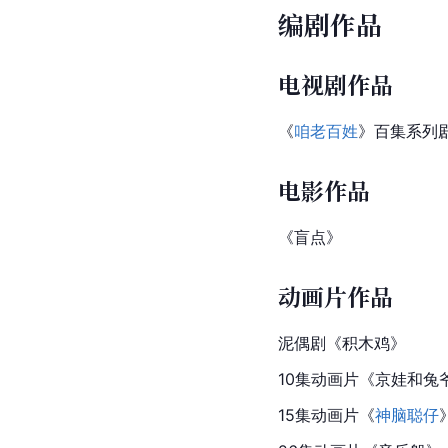
编剧作品
电视剧作品
《
咱老百姓
》百集系列
电影作品
《
盲点
》
动画片作品
泥偶剧《
积木鸡
》
10集动画片《京娃和兔
15集动画片《
神脑聪仔