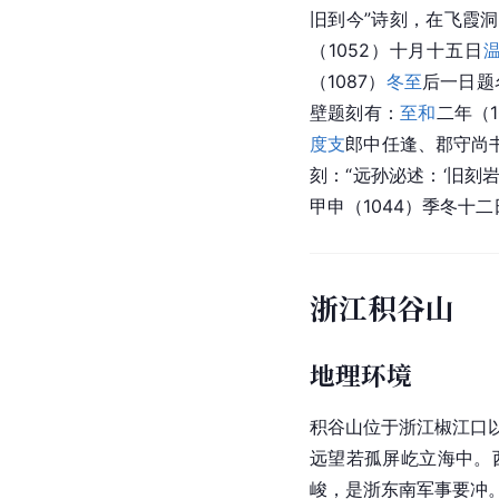
旧到今”诗刻，在飞霞洞
（1052）十月十五日
（1087）
冬至
后一日题
壁题刻有：
至和
二年（1
度支
郎中任逢、郡守尚
刻：“远孙泌述：‘旧刻
甲申（1044）季冬十二日
浙江积谷山
地理环境
积谷山位于浙江椒江口
远望若孤屏屹立海中。
峻，是浙东南军事要冲