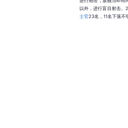
进行炮击；敌舰当即转向
以外，进行盲目射击。2
士官
23名，11名下落