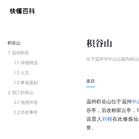
积谷山
积谷山
1
温州积谷
位于温州市中山公园内的山
1.1
详细情况
1.2
人文
条目
1.3
摩崖题刻
2
浙江积谷山
温州积谷山位于温州
中
2.1
地理环境
谷亭，后改称留云亭，1
2.2
历史事件
说晋人
刘根
在此修炼仙
誉。