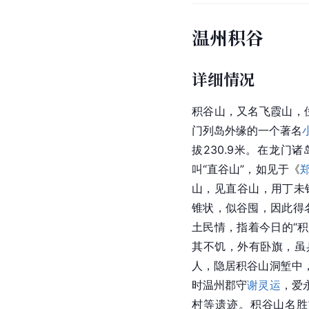
温州积谷
详细情况
积谷山，又名飞霞山，
门列岛外缘的一个著名
拔230.9米。在龙门
叫“直谷山”，如见于《
山，见直谷山，用丁未
锥状，似谷囤，因此得
土民情，指着今日的“积
其不饥，外有卧旗，虽
人，隐居积谷山洞堑中
时温州郡守
谢灵运
，爱
村等遗迹。积谷山名胜