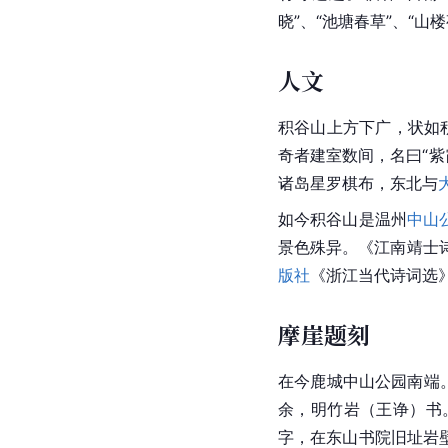
晓”、“池塘春草”、“山楼
人文
积谷山上方下广，状如
奇者建室数间，名曰“
诸岛星罗棋布，东北与
如今积谷山是温州
中山
景色殊异。《江南靖士诗
版社
《浙江当代诗词选
摩崖题刻
在今鹿城中山公园南端
余，明竹岩（王诤）书。
字，在东山书院旧址岩