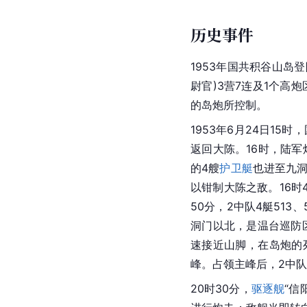
历史事件
1953年国共积谷山岛
尉官)3营7连及1个高
的岛炮所控制。
1953年6月24日15时
返回大陈。16时，陆
的4艘
护卫艇
也进至九洞
以钳制大陈之敌。16时
50分，2中队4艇513、
洞门以北，是温台巡防
速接近山脚，在岛炮的
峰。占领主峰后，2中
20时30分，
驱逐舰
“信