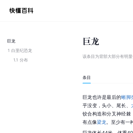
巨龙
巨龙
1
白垩纪恐龙
该条目为
背部大部分有明显
1.1
分布
条目
巨龙也许是最后的
蜥脚
乎没变，头小、尾长、
铰合构造和分叉神经棘
有点像
梁龙
。至少有一
巨龙体长44米，体重40