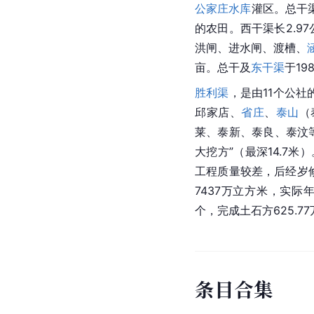
公家庄水库
灌区。总干渠
的农田。西干渠长2.9
洪闸、进水闸、渡槽、
亩。总干及
东干渠
于19
胜利渠
，是由11个公社
邱家店、
省庄
、
泰山
（
莱、泰新、泰良、泰汶等
大挖方”（最深14.7米
工程质量较差，后经岁
7437万立方米，实际年
个，完成土石方625.7
条
目
合
集