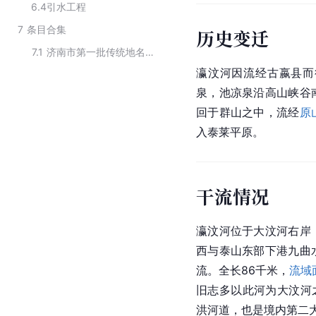
6.4
引水工程
7
条目合集
历史变迁
7.1
济南市第一批传统地名保护名录
瀛汶河因流经古嬴县而
泉，池凉泉沿高山峡谷
回于群山之中，流经
原
入泰莱平原。
干流情况
瀛汶河位于大汶河右岸
西与泰山东部下港九曲
流。全长86千米，
流域
旧志多以此河为大汶河
洪河道，也是境内第二