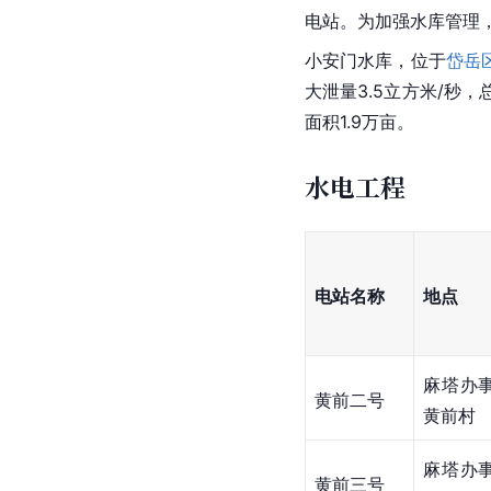
电站。为加强水库管理，
小安门水库，位于
岱岳
大泄量3.5立方米/秒，
面积1.9万亩。
水电工程
电站名称
地点
麻塔办
黄前二号
黄前村
麻塔办
黄前三号