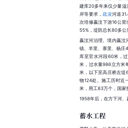
建库20多年来仅少量溢
岸等要求，
疏浚
河道31
次培修嬴汶下游16公里
55%，堤防总长80多
嬴汶河治理。境内嬴汶
镇、羊里、寨里、杨庄4
库至官水河段60米，过
米，过水量986立方米
米，以下至高庄桥左堤
物124处。施工历时近
米，用工83万个，国家投
1958年后，在方下河
蓄水工程