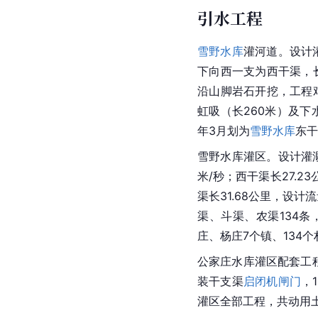
引水工程
雪野水库
灌河道。设计灌
下向西一支为西干渠，长
沿山脚岩石开挖，工程
虹吸（长260米）及下
年3月划为
雪野水库
东干
雪野水库灌区。设计灌溉面
米/秒；西干渠长27.2
渠长31.68公里，设计
渠、斗渠、农渠134条，
庄、杨庄7个镇、134
公家庄水库灌区配套工程
装干支渠
启闭机闸门
，
灌区全部工程，共动用土石