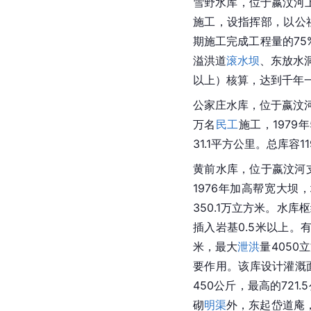
雪野水库，位于嬴汶河上
施工，设指挥部，以公
期施工完成工程量的75
溢洪道
滚水坝
、东放水洞
以上）核算，达到千年一
公家庄水库，位于嬴汶河
万名
民工
施工，197
31.1平方公里。总库容
黄前水库，位于嬴汶河
1976年加高帮宽大坝
350.1万立方米。水
插入岩基0.5米以上。
米，最大
泄洪
量405
要作用。该库设计灌溉面
450公斤，最高的721.
砌
明渠
外，东起岱道庵