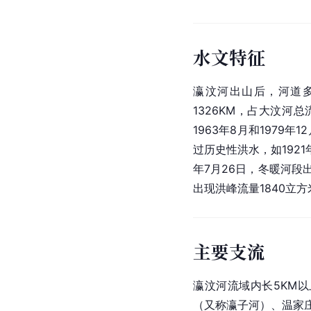
水文特征
瀛汶河出山后，河道多为
1326KM，占大汶河总
1963年8月和1979年
过历史性洪水，如1921
年7月26日，冬暖河段出
出现洪峰流量1840立方
主要支流
瀛汶河流域内长5KM以
（又称瀛子河）、温家