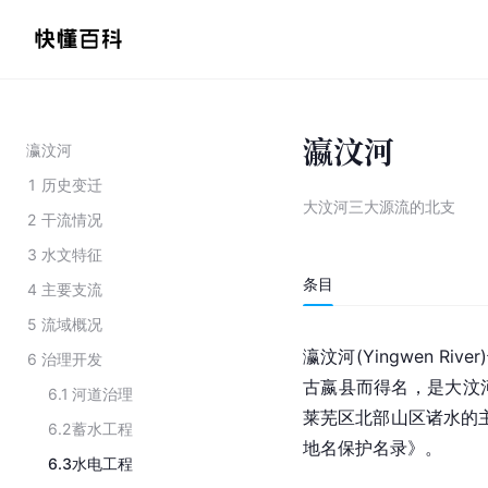
瀛汶河
瀛汶河
1
历史变迁
大汶河三大源流的北支
2
干流情况
3
水文特征
条目
4
主要支流
5
流域概况
瀛汶河(Yingwen R
6
治理开发
古嬴县而得名，是大汶
6.1
河道治理
莱芜区北部山区诸水的主
6.2
蓄水工程
地名保护名录》。
6.3
水电工程