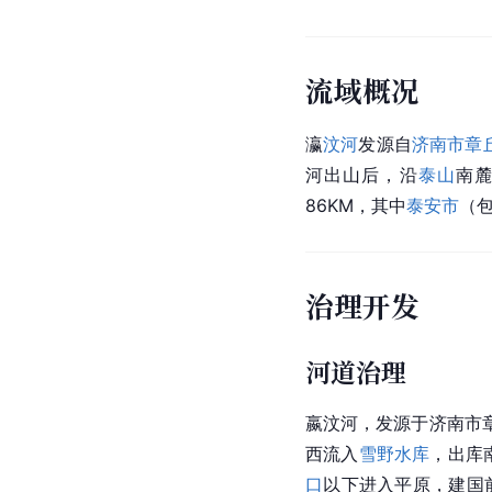
流域概况
瀛
汶河
发源自
济南市
章
河出山后，沿
泰山
南
86KM，其中
泰安市
（包
治理开发
河道治理
嬴汶河，发源于济南市
西流入
雪野水库
，出库
口
以下进入平原，建国