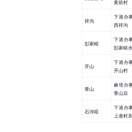
黄前村
下港办
祥沟
西祥沟
下港办
彭家峪
彭家峪
下港办
开山
开山村
麻塔办
青山
青山后
下港办
石河咀
上港村