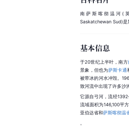
南萨斯喀彻温河(英语：Sou
Saskatchewan S
基本信息
于20世纪上半叶，南方
景象，但也为
萨斯卡通
被带冰的河水冲毁。19
致河流中出现了许多
沙
它源自弓河，流经139
流域面积为146,100
亚伯达省和
萨斯喀彻温
。