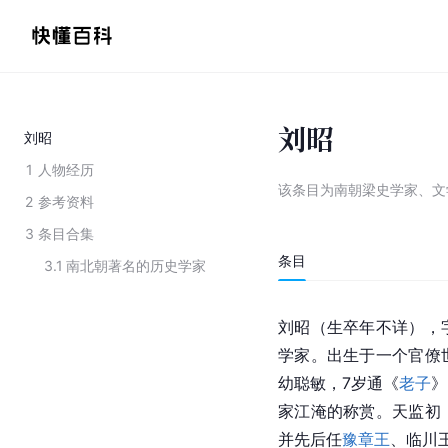
刘昭
刘昭
1
人物经历
该条目为
南朝梁史学家、文
2
参考资料
3
条目合集
条目
3.1
南北朝著名的历史学家
刘昭（生卒年不详），
学家。出生于一个官僚
幼聪敏，7岁通《
老子
》
家江淹的称赏。天监初
并先后任
豫章王
、临川