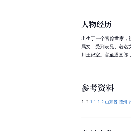
人物经历
出生于一个官僚世家，
属文，受到表兄、著名
川王记室。官至通直郎
参
考
资
料
1.
1.1
1.2
山东省-德州-