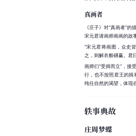
真画者
《庄子》对“真画者”的
宋元君请画师画画的故事
“宋元君将画图，众史皆
之，则解衣般礴赢。君曰:
画师们“受揖而立”，接
行，也不按照君王的
揖
纯任自然的渴望，体现
轶事典故
庄周梦蝶