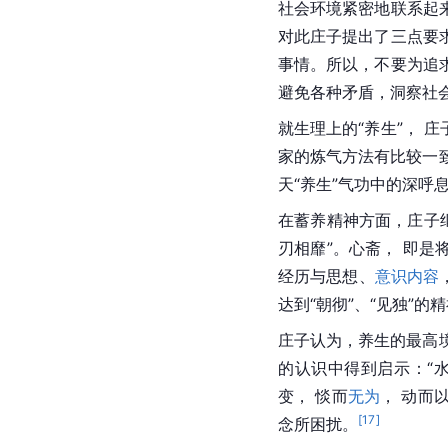
社会环境紧密地联系起
对此庄子提出了三点要
事情。所以，不要为追
避免各种矛盾，洞察社
就生理上的“养生”， 庄
家的炼气方法有比较一
天“养生”气功中的深呼
在蓄养精神方面，庄子
刃相靡”。心斋， 即是
经历与思想、
意识内容
达到“朝彻”、“见独”
庄子认为，养生的最高
的认识中得到启示：“水
变， 惔而
无为
， 动而
[
17
]
念所困扰。