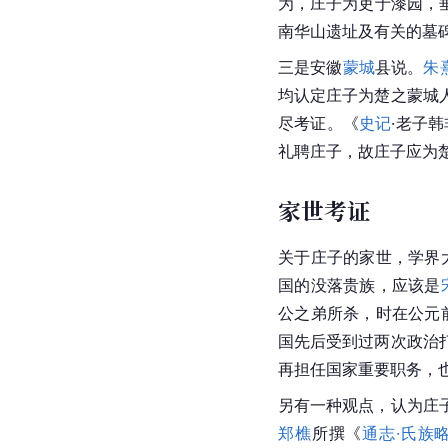
为，庄子为吏于漆园，
南华山遗址及有关的墓
三是
安徽
蒙城
县
说。
朱
均认定庄子为楚之
蒙城
尽考证。《
史记
·老子
礼聘庄子，故庄子应为
家世考证
关于庄子的家世，学界
国的没落贵族，应该是
公之弟所杀，时在公元前 
国先后受到过两次政治
再担任国家重要职务，也
另有一种观点，认为庄
郑樵
所撰《
通志·氏族