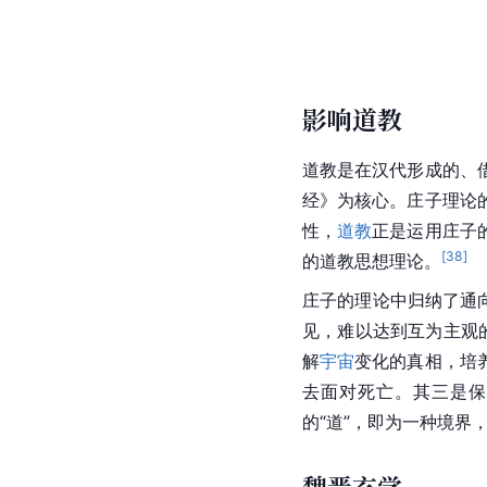
影响道教
道教
是在
汉代
形成的、
经》为核心。庄子理论
性，
道教
正是运用庄子
[
38
]
的道教思想理论。
庄子的理论中归纳了通
见，难以达到互为主观
解
宇宙
变化的真相，培
去面对死亡。其三是保
的“道”，即为一种境界
魏晋玄学