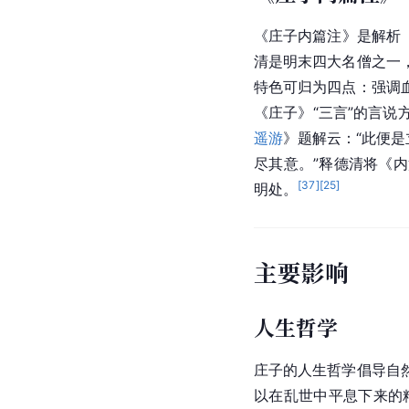
《
庄子内篇注
》是解析
清是明末四大名僧之一
特色可归为四点：强调
《庄子》“三言”的言
遥游
》题解云：“此便
尽其意。”释德清将《
[
37
]
[
25
]
明处。
主要影响
人生哲学
庄子的人生哲学倡导自
以在乱世中平息下来的精