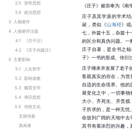
2.5
游世思想
《庄子》被崇奉为《南
2.6
政治思想
庄子及其学派的学术结
3
人物著作
诞，类似《
山海经
》或
4
人物著作注疏
七，外篇十五，杂篇十
4.1
《庄子注》
的区分和真伪问题。一
庄子自著，是全书之核
4.2
《庄子内篇注》
子》一书的形成、传衍
5
主要影响
庄子继承并发展了老子的
5.1
人生哲学
客观真实的存在，为世
5.2
影响道教
自适的生命境界。他的
5.3
魏晋玄学
展变化之中，一切事物
5.4
禅宗思想
大小、齐死生、齐贵贱
5.5
传统文化
子所求的，是一种无忧
文脉传薪
命放到广阔的天地中去
真画者
其书有着浓烈的兴趣，