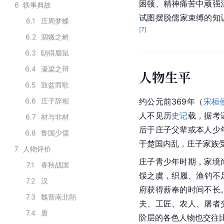
困顿、精神痛苦中顽强
6
轶事典故
试图摆脱儒家束缚的知
6.1
庄周梦蝶
[
7
]
6.2
涸辙之鲋
6.3
鸱得腐鼠
6.4
濠梁之辩
人物生平
6.5
鼓盆而歌
6.6
庄子辞相
约公元前369年（
宋桓
人不见历
史记
载，据考
6.7
材与非材
后于庄子父辈或本人少
6.8
鲁国少儒
于楚国内乱，庄子家族
7
人物评价
庄子青少年时期，家境
7.1
春秋战国
馁之虞，织履、渔钓不
7.2
汉
府获得薪奉的时间不长
7.3
魏晋南北朝
夫、工匠、农人、屠者
7.4
唐
阶层的各色人物也交往