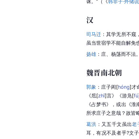
诛。”（《
韩非子·外储
汉
司马迁
：其学无所不窥
虽当世宿学不能自解免也
扬雄
：庄、杨荡而不法。
魏晋南北朝
郭象
：庄子
闳
[
hóng
]
才
《
卮
[
zhī
]
言》《游
凫
[
fú
《占梦书》，或出《淮
所求庄子之意哉？故皆
葛洪
：又五千文虽出
老
耳，有况不及者乎?
文