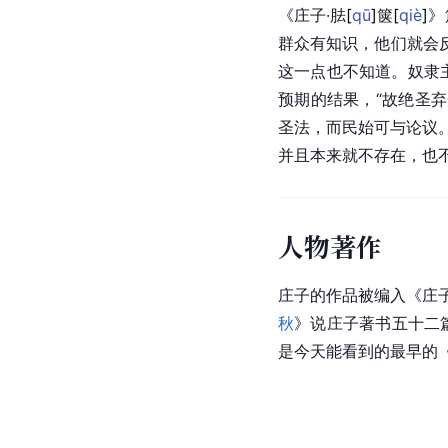
《庄子·
胠
[
qū
]
箧
[
qiè
]
》
群众有知识，他们就会
这一点也不知道。
奴隶
预期的结果，“故绝圣
圣法，而民始可与论议。
并且本来就不存在，也
人物著作
庄子的作品被编入《庄
秋
》说庄子著书五十二
是今天能看到的最早的