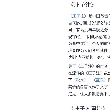
《庄子注》
《
庄子注
》是中国
魏晋
自“独化”而成的理论前
同，有高贵与卑贱之分
现“真性”，因此不必
为命中注定，个人的前途
境界即为人们各尽其性，
达到“内不觉其一身”、
关于《
庄子注
》的作者
在流传的《庄子注》虽
下《
秋水
》、《
至乐
》
其余的各篇只作了文字
定见。但大多数情况下
《庄子内篇注》