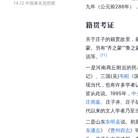
14.12
中国著名思想家
九年（公元前286年）
籍贯考证
关于庄子的籍贯故里，
蒙。另有“齐之蒙”“鲁
[
11
]
说等。
一是河南商丘附近的
民
记》、
三国
(吴)
韦昭
《
现当代，也有许多学者
皆从此说。1995年，
中
庄周墓
、庄子井、庄子
代
以来的文人学者乃至
二是
山东
东明县
说。初
东通志
》《
曹州府志
》