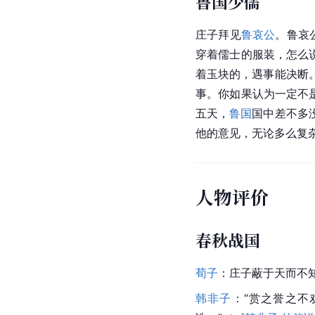
鲁国少儒
庄子拜见
鲁哀公
。鲁哀
穿着儒士的服装，怎么
着玉块的，遇事能决断
事。你如果认为一定不
五天，
鲁国
国中差不多
他的意见，无论多么复
人物评价
春秋战国
荀子
：庄子蔽于天而不知
韩非子
：“赏之誉之