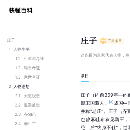
庄子
庄子
三星
条目
1
人物生平
该条目为
道家代表人物
，
查
1.1
生卒年考证
1.2
籍贯考证
条目
1.3
家世考证
2
人物思想
庄子（约前369年—约
2.1
天道观念
[a]
期宋国蒙人。
战国中
2.2
逍遥处世
并称“老庄”。庄子与
2.3
齐物论
也曾麻鞋布衣见魏王，
2.4
养生主
绝，后“终身不仕”，过