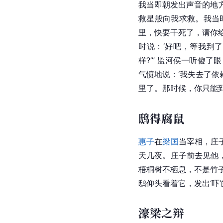
我当即朝发出声音的地
救星般向我求救。我当时
里，快要干死了，请你给
时说：‘好吧，等我到
样?’” 监河侯一听傻
气愤地说：‘我失去了
里了。那时候，你只能到
鸱得腐鼠
惠子
在
梁国
当宰相，庄
天几夜。庄子前去见他
梧桐树不栖息，不是竹
鸱仰头看着它，发出‘吓
濠梁之辩