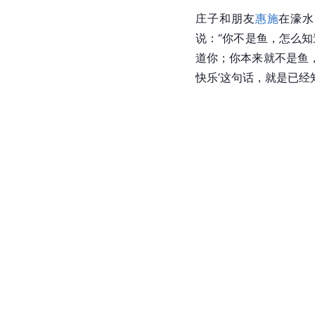
庄子和朋友
惠施
在濠水
说：“你不是鱼，怎么知
道你；你本来就不是鱼
快乐’这句话，就是已经