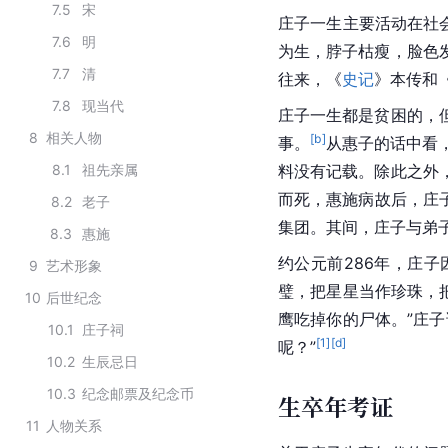
7.5
宋
庄子一生主要活动在社
7.6
明
为生，脖子枯瘦，脸色
7.7
清
往来，《
史记
》本传和
7.8
现当代
庄子一生都是贫困的，
8
相关人物
[b]
事。
从
惠子
的话中看
8.1
祖先亲属
料没有记载。除此之外
而死，惠施病故后，庄
8.2
老子
集团。其间，庄子与弟
8.3
惠施
约公元前286年，庄子
9
艺术形象
璧，把星星当作珍珠，
10
后世纪念
鹰吃掉你的尸体。”庄子
10.1
庄子祠
[
1
]
[d]
呢？”
10.2
生辰忌日
10.3
纪念邮票及纪念币
生卒年考证
11
人物关系