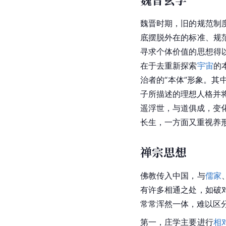
魏晋
时期，旧的规范制
底摆脱外在的标准、规
寻求个体价值的思想得
在于去重新探索
宇宙
的
治者的“本体”形象。其
子所描述的理想人格并
遥浮世，与道俱成，变
长生，一方面又重视养
禅宗思想
佛教传入中国，与
儒家
有许多相通之处，如破
常常浑然一体，难以区
第一，庄学主要进行
相