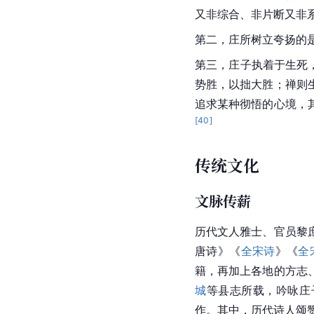
又非综合、非片断又非
第二，庄所树立夸扬的
第三，庄子执着于生死
势胜，以拙大胜；禅则
追求某种彻悟的心境，
[
40
]
传统文化
文脉传薪
历代文人雅士、官员黎
唐诗
》《
全宋诗
》《
全
籍，再加上各地的方志
城
等县志所载，吟咏庄
作。其中，历代诗人颂