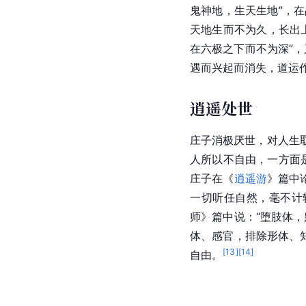
鬼神地，生天生地”，
天地生而不为久，长出上
在六极之下而不为深”，
遇而兴起而消失，道运
逍遥处世
庄子消极厌世，对人生
人所以不自由，一方面
庄子在《
逍遥游
》篇中
一切听任自然，毫不计
师》篇中说：“堕肢体
体、感官，排除形体、
[
13
]
[
14
]
自由。