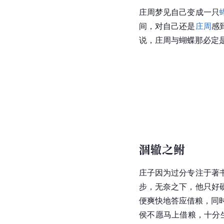
庄周梦见自己变成一只
间，对自己还是
庄周
感
说，庄周与蝴蝶那必定
涸辙之鲋
庄子因为过分专注于著
步，无奈之下，他只好
便爽快地答应借粮，同
侯不愿马上借粮，十分