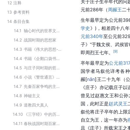
关于庄子生卒年代的问
12
注释
元前286年（
周赧王
二
13
参考资料
生年最早定为公元前39
14
条目合集
学史
》)，相差四十八
14.1
轴心时代的世界文明进程
元前340年
至公元前32
14.2
战国时期的思想家
子》“于
魏文侯
、
武侯
皆
14.3
书籍《伟大的思想-第3辑》的作者
[
9
]
即
周烈王
七年。
14.4
书籍《企鹅口袋书系列·伟大的思想（第五辑）》的作者
卒年最早定为
公元前31
14.5
与庄子同时期的哲学家
国学者马叙伦详考各
14.6
小说《警世通言》里涉及的角色人物
赧
[
nǎn
]
王二十九年（公
14.7
先秦百家争鸣的主要学派及主要人物
《庄子》亦记载庄子以
曾见过赵惠文王和公孙
14.8
神秘主义
国
，此时正是
赵武灵王
14.9
道教四大真人
叙伦将庄子卒年的上限
14.10
《三字经》中的历史人物
自立为王，这一年亦为
14.11
春秋战国时期百家争鸣的代表人物
且《庄子》所载宋王之