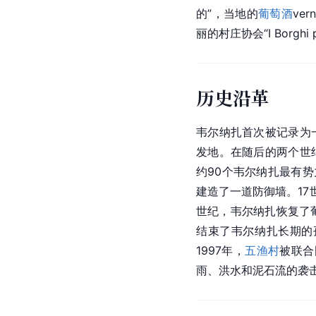
的”，当地的
葡萄酒
ve
丽的村庄协会“I Borghi più
历史沿革
韦尔纳扎首次被记录为
发地。在随后的两个世
约90个韦尔纳扎最有
建造了一道防御墙。1
世纪，韦尔纳扎恢复了
结束了韦尔纳扎长期的
1997年，
五渔村
被联合
雨、洪水和泥石流的袭