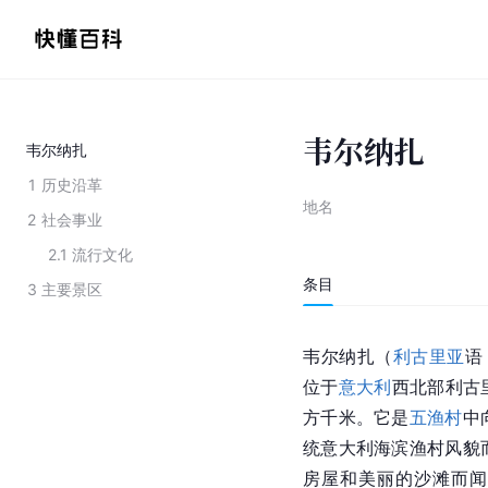
韦尔纳扎
韦尔纳扎
1
历史沿革
地名
2
社会事业
2.1
流行文化
条目
3
主要景区
韦尔纳扎（
利古里亚
语
位于
意大利
西北部利古
方千米。它是
五渔村
中
统意大利海滨渔村风貌
房屋和美丽的沙滩而闻名