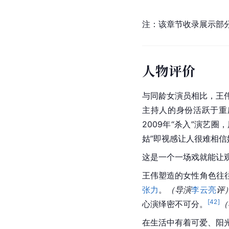
注：该章节收录展示部
人物评价
与同龄女演员相比，王伟
主持人的身份活跃于重
2009年“杀入”演艺
姑”即视感让人很难相
这是一个一场戏就能让
王伟塑造的女性角色往
张力
。
（导演
李云亮
评
[
42
]
心演绎密不可分。
（
在生活中有着可爱、阳