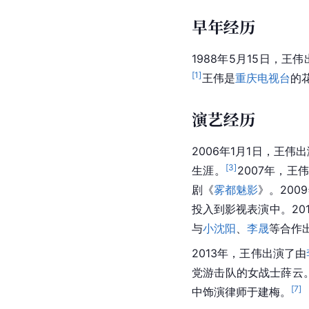
早年经历
1988年5月15日，
[
1
]
王伟是
重庆电视台
的
演艺经历
2006年1月1日，王伟
[
3
]
生涯。
2007年，
剧《
雾都魅影
》。200
投入到影视表演中。20
与
小沈阳
、
李晟
等合作
2013年，王伟出演了由
党游击队的女战士薛云
[
7
]
中饰演律师于建梅。