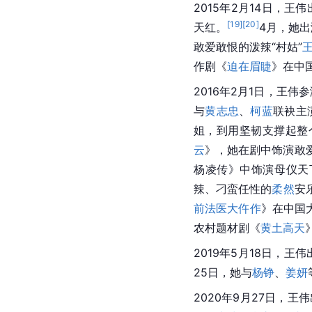
2015年2月14日，王
[
19
]
[
20
]
天红。
4月，她
敢爱敢恨的泼辣“村姑”
作剧《
迫在眉睫
》在中
2016年2月1日，王伟
与
黄志忠
、
柯蓝
联袂主
姐，到用坚韧支撑起整
云
》，她在剧中饰演敢
杨凌传》中饰演母仪天
辣、刁蛮任性的
柔然
安
前法医大仵作
》在中国
农村题材剧《
黄土高天
2019年5月18日，王
25日，她与
杨铮
、
姜妍
2020年9月27日，