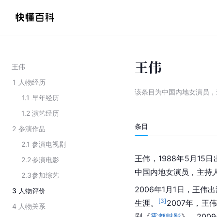
王伟
王伟
1
人物经历
该条目为
中国内地女演员
，
1.1
早年经历
1.2
演艺经历
条目
2
参演作品
2.1
参演电视剧
王伟，1988年5月1
2.2
参演电影
中国内地女演员，主持
2.3
参加综艺
2006年1月1日，王伟
3
人物评价
[
3
]
生涯。
2007年，
4
人物关系
剧《
雾都魅影
》。200