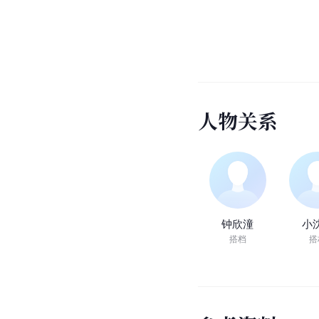
人
物
关
系
钟欣潼
小
搭档
搭