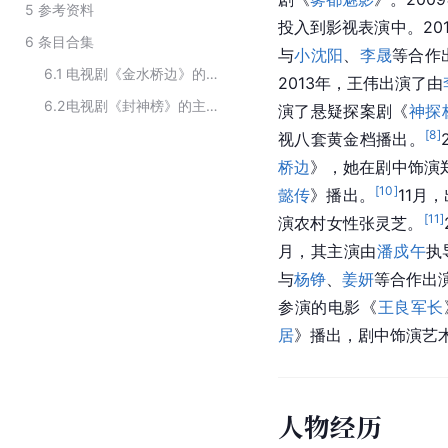
5
参考资料
投入到影视表演中。20
6
条目合集
与
小沈阳
、
李晟
等合作
6.1
电视剧《金水桥边》的演员
2013年，王伟出演了由
6.2
电视剧《封神榜》的主要演员
演了悬疑探案剧《
神探
[
8
]
视八套黄金档播出。
桥边
》，她在剧中饰演
[
10
]
懿传
》播出。
11月
[
11
]
演农村女性张灵芝。
月，其主演由
潘戍午
执
与
杨铮
、
姜妍
等合作出
参演的电影《
王良军长
居
》播出，剧中饰演艺
人物经历