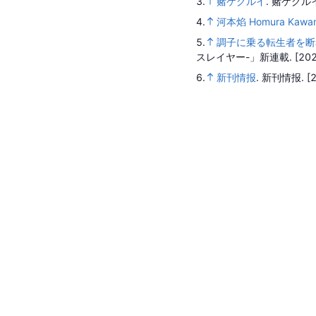
3.
赌ケグルイ
.
赌ケグル
4.
河本焰 Homura Kaw
5.
調子に乗る転生者を断
スレイヤー-」新連載.
[20
6.
新刊情报
.
新刊情报.
[