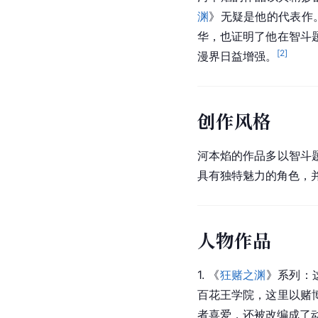
渊
》无疑是他的代表作
华，也证明了他在智斗
[
2
]
漫界日益增强。
创作风格
河本焰的作品多以智斗
具有独特魅力的角色，
人物作品
1. 《
狂赌之渊
》系列：这
百花王学院，这里以赌
者喜爱，还被改编成了