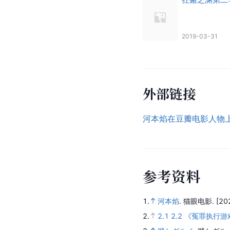
2019-03-31
外部链接
河本焰在豆瓣电影人物
参
考
资
料
1.
河本焰
.
猫眼电影.
[20
2.
2.1
2.2
《冤罪执行游戏 