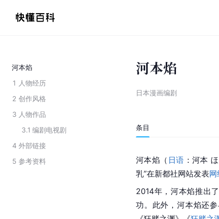
河本焰
河本焰
1
人物经历
日本漫画编剧
2
创作风格
3
人物作品
条目
3.1
编剧电视剧
4
外部链接
河本焰（
日语
：河本 
5
参考资料
乳”在新都社网站发表
网
2014年，河本焰推出
功。此外，河本焰还参
《狂赌之渊》《
狂赌之