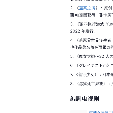
2. 《
至高之牌
》：原创 
西·帕克因获得一张卡牌
3. 《冤罪执行游戏 
2022 年发行。
4. 《杀死异世界转生者
他作品著名角色而紧急
5. 《魔⼥⼤戦〜32
6. 《グレイテストｍ
7. 《善行少女》：河本
8. 《炼狱死亡游戏》
编剧电视剧
狂赌之渊第二