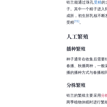
铃兰能通过珠孔
受精
的
子。其中一个精子进入
成胚，初生
胚乳
核不断
[
15
]
受精
。
人工繁殖
播种繁殖
种子通常在收集后需要
春播、秋播两种，一般
播的播种方式与春播相
分株繁殖
铃兰的繁殖主要采用
分
两季植物休眠时进行繁