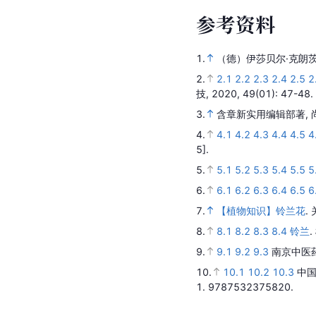
参
考
资
料
1.
（德）伊莎贝尔·克朗茨
2.
2.1
2.2
2.3
2.4
2.5
2
技,
2020,
49
(01)
: 47-48.
3.
含章新实用编辑部著, 
4.
4.1
4.2
4.3
4.4
4.5
4
5].
5.
5.1
5.2
5.3
5.4
5.5
5
6.
6.1
6.2
6.3
6.4
6.5
6
7.
【植物知识】铃兰花
.
8.
8.1
8.2
8.3
8.4
铃兰
.
9.
9.1
9.2
9.3
南京中医
10.
10.1
10.2
10.3
中
1.
9787532375820.