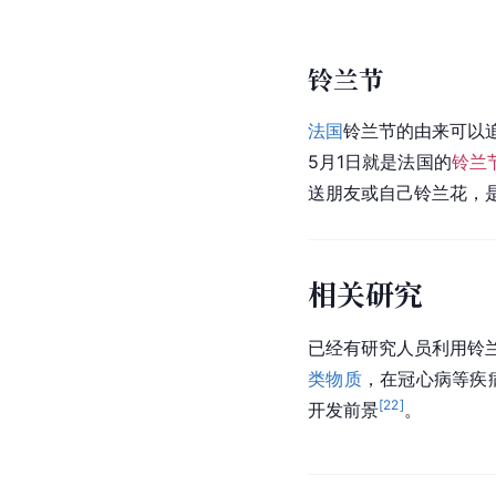
铃兰节
法国
铃兰节的由来可以追
5月1日就是法国的
铃兰
送朋友或自己铃兰花，
相关研究
已经有研究人员利用铃
类物质
，在
冠心病
等疾
[
22
]
开发前景
。