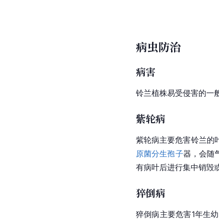
病虫防治
病害
铃兰植株易受侵害的一
紫轮病
紫轮病主要危害铃兰的
原菌
分生孢子
器，会随
有病叶后进行集中销毁
猝倒病
猝倒病主要危害1年生