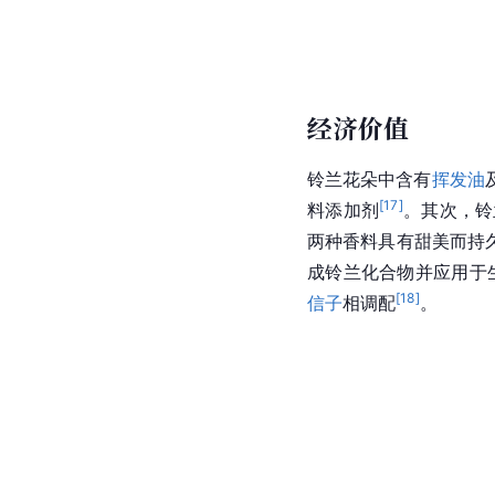
经济价值
铃兰花朵中含有
挥发油
[
17
]
料添加剂
。其次，铃
两种香料具有甜美而持
成铃兰化合物并应用于
[
18
]
信子
相调配
。