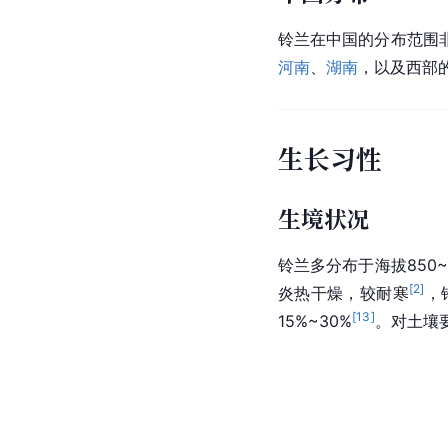
铃兰在中国的分布范围
河南
、
湖南
，以及西部
生长习性
生境状况
铃兰多分布于海拔850
[
2
]
炎热干燥，较耐寒
，
[
13
]
15%~30%
。对土壤