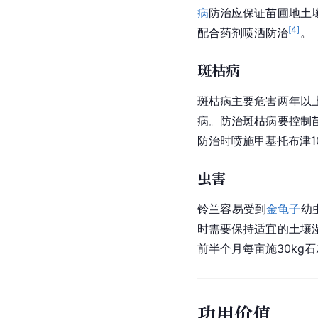
病
防治应保证苗圃地土
[
4
]
配合药剂喷洒防治
。
斑枯病
斑枯病主要危害两年以
病。防治斑枯病要控制
防治时喷施甲基托布津1
虫害
铃兰容易受到
金龟子
幼
时需要保持适宜的土壤
前半个月每亩施30k
功用价值