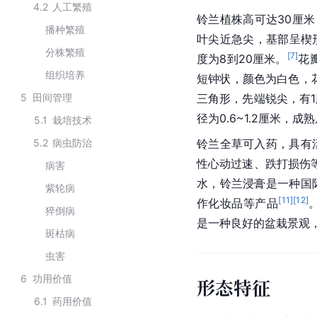
4.2
人工繁殖
铃兰植株高可达30厘米
播种繁殖
叶尖近急尖，基部呈楔形
分株繁殖
[
7
]
度为8到20厘米。
花
组织培养
短钟状，颜色为白色，花
5
田间管理
三角形，先端锐尖，有1
径为0.6~1.2厘米，成
5.1
栽培技术
5.2
病虫防治
铃兰全草可入药，具有
性心动过速、跌打损伤
病害
水，铃兰浸膏是一种国
紫轮病
[
11
]
[
12
]
作化妆品等产品
猝倒病
是一种良好的盆栽景观
斑枯病
虫害
6
功用价值
形态特征
6.1
药用价值