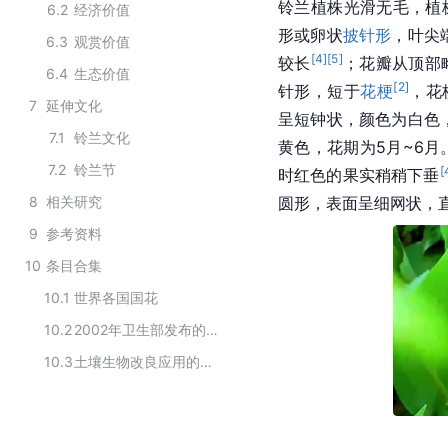
铃兰植株光滑无毛，植
6.2
经济价值
形或卵状
披针形
，叶尖
6.3
观赏价值
[
4
]
[
5
]
较长
；花瓣从顶部
6.4
生态价值
[
2
]
针形，短于
花梗
，花
7
延伸文化
呈短钟状，颜色为白色
7.1
铃兰文化
黄色，花期为5月~6
7.2
铃兰节
[
时红色的果实稍稍下垂
8
相关研究
圆形，表面呈细网状，
9
参考资料
10
条目合集
10.1
世界各国国花
10.2
2002年卫生部发布的保健食品禁用物品名单
10.3
土壤生物改良应用的主要植物