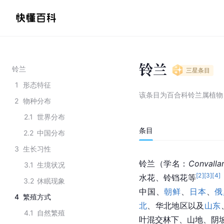
铃兰
铃兰
三星
条目
1
形态特征
该条目为
百合科铃兰属植物
2
物种分布
2.1
世界分布
条目
2.2
中国分布
3
生长习性
铃兰（学名：
Convallar
3.1
生境状况
[
2
]
[
3
]
[
4
]
水花、铃铛花等
3.2
休眠现象
中国、
朝鲜
、
日本
、
俄
4
繁殖方式
北
、华北地区以及
山东
4.1
自然繁殖
叶混交林下、山地、阴