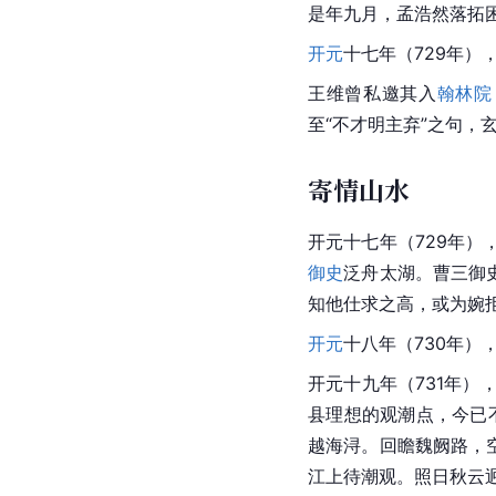
是年九月，孟浩然落拓
开元
十七年（729年）
王维曾私邀其入
翰林院
至“
不才
明主弃”之句，
寄情山水
开元十七年（729年）
御史
泛舟太湖。曹三御
知他仕求之高，或为婉
开元
十八年（730年）
开元十九年（731年
县理想的观潮点，今已
越海浔。回瞻魏阙路，
江上待潮观。照日秋云