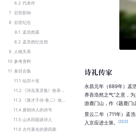
6.2
代表作
7
后世影响
8
后世纪念
8.1
孟浩然墓
8.2
孟浩然纪念馆
9
人物关系
10
参考资料
诗礼传家
11
条目合集
11.1
仙宗十友
永昌元年（689年）孟
11.2
《河岳英灵集》收录的诗人
养吾浩然之气”之意，为
11.3
《唐才子传·卷二》收录的文人
游鹿门山，作《题鹿门
11.4
唐朝诗人的诗号
景云二年（711年）孟
11.5
山水田园派诗人
[
2
]
[
3
]
入京应进士第。
11.6
古代著名的唐四家