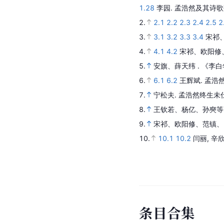
1.28
李园.
孟浩然及其诗歌
2.
2.1
2.2
2.3
2.4
2.5
2
3.
3.1
3.2
3.3
3.4
宋祁
4.
4.1
4.2
宋祁、欧阳修
5.
安旗、薛天纬 .
《李白
6.
6.1
6.2
王辉斌.
孟浩
7.
宁松夫.
孟浩然终生未
8.
王钦若、杨亿、孙奭等
9.
宋祁、欧阳修、范镇、
10.
10.1
10.2
闫丽, 辛欣
条
目
合
集