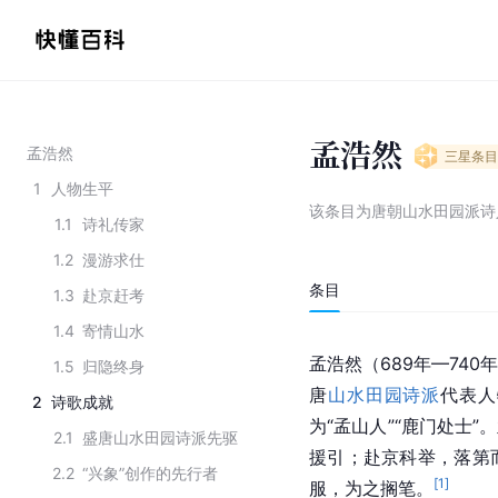
孟浩然
孟浩然
三星
条目
1
人物生平
该条目为
唐朝山水田园派诗
1.1
诗礼传家
1.2
漫游求仕
条目
1.3
赴京赶考
1.4
寄情山水
孟浩然（689年—74
1.5
归隐终身
唐
山水田园诗派
代表人
2
诗歌成就
为“孟山人”“鹿门处士”
2.1
盛唐山水田园诗派先驱
援引；赴京科举，落第
2.2
“兴象”创作的先行者
[
1
]
服，为之搁笔。