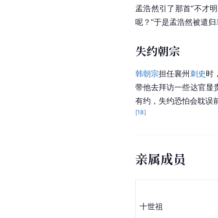
孟浩然引了那首“
不才
明
呢？”于是孟浩然被遣归
失约朝宗
韩朝宗
担任
襄州
刺史
时
带他去拜访一些达官显
有约，失约恐怕会耽误前
[
18
]
亲属成员
十世祖