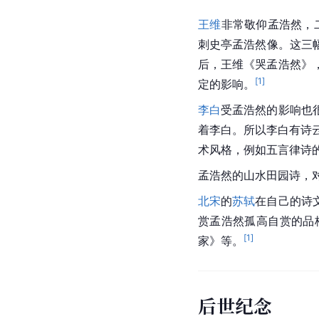
王维
非常敬仰孟浩然，
刺史亭孟浩然像。这三
后，
王维
《
哭孟浩然
》
[
1
]
定的影响。
李白
受孟浩然的影响也
着李白。所以
李白
有诗
术风格，例如五言律诗
孟浩然的
山水田园诗
，
北宋
的
苏轼
在自己的诗
赏孟浩然孤高自赏的品
[
1
]
家》等。
后世纪念