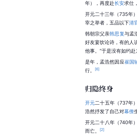
年），再度赴
长安
求仕
开元二十三年（735年
宰之举者，五品以下
清
韩朝宗父亲
韩思复
与孟
好友宴饮论诗，有的人
他事。”于是没有如约赴
是年，孟浩然因应
崔国
[
6
]
行。
归隐终身
开元
二十五年（737年
浩然抒发了自己对
幕僚
开元二十八年（740年
[
2
]
而亡。