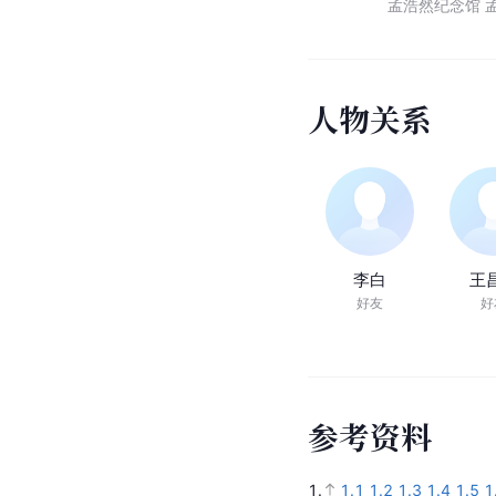
孟浩然纪念馆 
人
物
关
系
李白
王
好友
好
参
考
资
料
1.
1.1
1.2
1.3
1.4
1.5
1