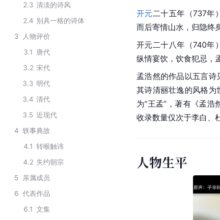
2.3
清淡的诗风
开元
二十五年（737年
2.4
别具一格的诗体
而后寄情山水，归隐终
3
人物评价
开元二十八年（740年
3.1
唐代
纵情宴饮，饮食犯忌，孟
3.2
宋代
孟浩然的作品以五言诗
3.3
明代
其诗清丽壮逸的风格为
3.4
清代
为“王孟”，著有《孟浩
3.5
近现代
收录数量仅次于李白、
4
轶事典故
4.1
转喉触讳
人物生平
4.2
失约朝宗
5
亲属成员
6
代表作品
6.1
文集