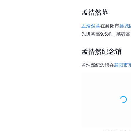
孟浩然墓
孟浩然墓
在
襄阳市
襄城
先进墓高9.5米，
墓碑
高
孟浩然纪念馆
孟浩然纪念馆
在
襄阳市