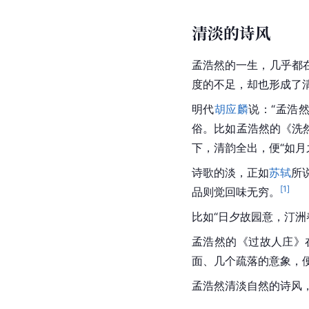
清淡的诗风
孟浩然的一生，几乎都
度的不足，却也形成了
明代
胡应麟
说：“孟浩
俗。比如孟浩然的《
洗
下，清韵全出，便“如月
诗歌的淡，正如
苏轼
所
[
1
]
品则觉回味无穷。
比如“日夕故园意，
汀洲
孟浩然的《
过故人庄
》
面、几个疏落的
意象
，
孟浩然清淡自然的诗风