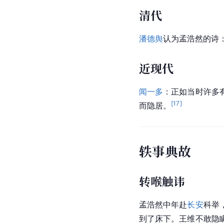
清代
潘德舆
认为孟浩然的诗
近现代
闻一多
：正如当时许多
[
17
]
而隐居。
轶事典故
转喉触讳
孟浩然中年赴
长安
科举
到了床下。王维不敢隐