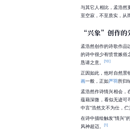
与其它人相比，孟浩然
至空寂，不至质实，从
“兴象”创作的
孟浩然创作的诗歌作品
的诗中很少有愤世嫉俗
[
10
]
恳请之意。
正因如此，他对自然景
画
一般，正如
严羽
所归
孟浩然作诗情兴相会，
蕴藉深微，看似无迹可
中言“浩然文不为仕，
在诗中描绘触发“情兴”
[
1
]
风神超迈。