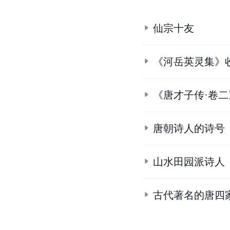
仙宗十友
《河岳英灵集》
《唐才子传·卷
唐朝诗人的诗号
山水田园派诗人
古代著名的唐四