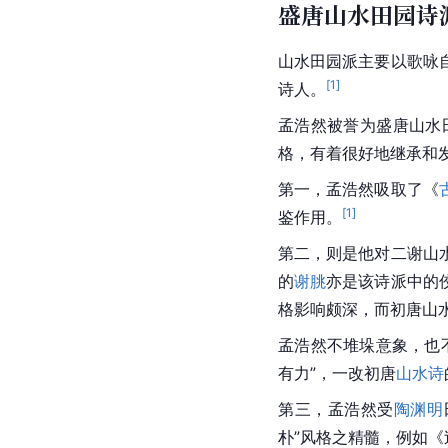
盛唐山水田园诗
山水田园派
主要以歌咏
[
1
]
诗人。
孟浩然被誉为盛唐山水
格，有着很好地继承和
第一，孟浩然吸取了《
[
1
]
鉴作用。
第二，则是他对二谢山
的
谢朓
亦是该诗派中的
格影响颇深，而初唐山
孟浩然不堆垛
意象
，也
有力”，一改初唐
山水诗
第三，孟浩然受
陶渊明
朴”风格之精髓，例如《