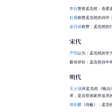
李白
赞誉孟浩然：吾爱
杜甫
称赞孟浩然的诗作
皮日休
称赞：孟浩然的
宋代
严羽
认为：孟浩然的学
蔡传
评价：孟浩然诗中
明代
王士禛
评孟浩然《
晚泊
求，是后世画家所追求
胡应麟
《诗蔽》：孟浩