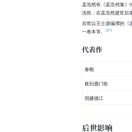
孟浩然有《
孟浩然集
》
洗然，在孟浩然逝世后第
后世以王士源编撰的《
[
21
]
一卷本等。
代表作
春晓
夜归鹿门歌
宿建德江
后世影响