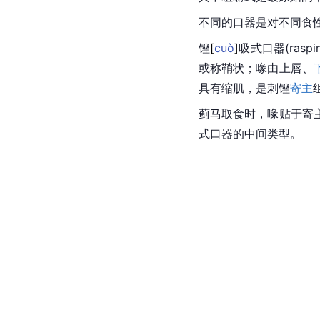
不同的口器是对不同食
锉
[
cuò
]
吸式口器(rasping
或称鞘状；喙由上唇、
具有缩肌，是刺锉
寄主
蓟马取食时，喙贴于寄
式口器的中间类型。