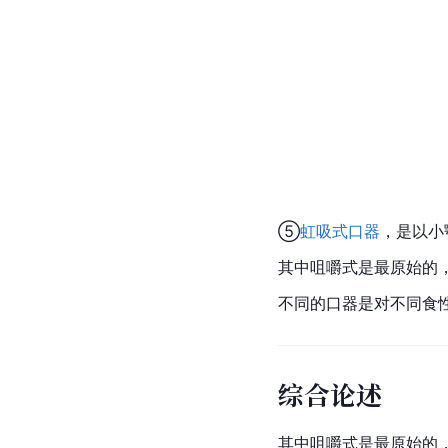
⑤
虹吸式口器
，是以小
其中咀嚼式是最原始的
不同的口器是对不同食
综合论述
其中咀嚼式是最原始的