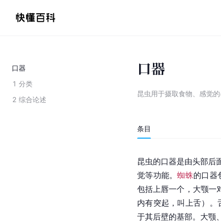
口器
口器
1
分类
昆虫用于摄取食物、感觉的
2
综合论述
条目
昆虫的口器是由头部后
觉等功能。
蜘蛛
的口器
包括上唇一个，大颚一
内有突起，叫上舌）。
于其后壁的基部。大颚