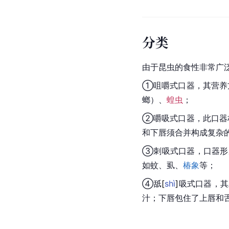
分类
由于昆虫的食性非常广
①咀嚼式口器，其营养
螂
）、
蝗虫
；
②嚼吸式口器，此口器
和下唇须合并构成复杂
③刺吸式口器，口器形
如蚊、虱、
椿象
等；
④
舐
[
shì
]
吸式口器，其
汁；下唇包住了上唇和