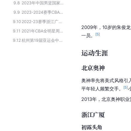
9.8
2023年中国男篮国家队人才库名单
9.9
2023-2024赛季CBA浙江广厦球员名单
9.10
2022-23赛季浙江广厦篮球俱乐部球员
2009年，10岁的朱俊
9.11
2021年CBA全明星周末星锐挑战赛阵容
[
5
]
一员。
9.12
杭州第19届亚运会中国男篮名单
运动生涯
北京奥神
奥神
率先将美式风格引
[
5
]
平年轻人频繁交手。
2013年，
北京奥神职业
浙江广厦
初露头角