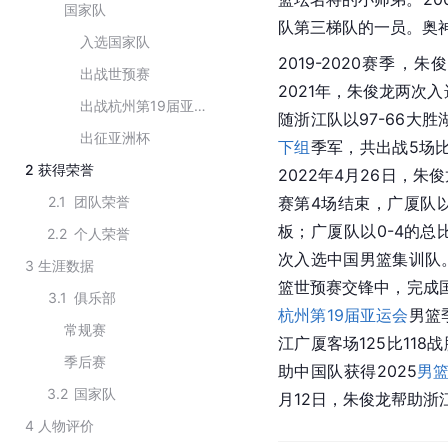
国家队
队第三梯队的一员。奥
入选国家队
2019-2020赛季
出战世预赛
2021年，朱俊龙两次入
出战杭州第19届亚运会
随浙江队以97-66大
出征亚洲杯
下组
季军，共出战5场比赛
2
获得荣誉
2022年4月26日，朱俊
2.1
团队荣誉
赛第4场结束，广厦队以8
板；广厦队以0-4的
2.2
个人荣誉
次入选中国男篮集训队
3
生涯数据
篮世预赛交锋中，完成
3.1
俱乐部
杭州
第19届亚运会
男篮
常规赛
江广厦客场125比11
季后赛
助中国队获得2025
男
3.2
国家队
月12日，朱俊龙帮助浙
4
人物评价