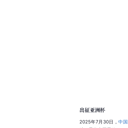
出战杭州第19届亚运
2023年10月6日，
[
12
]
牌。