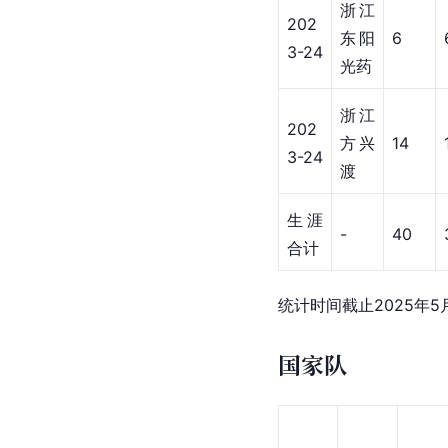
统计时间截止2025年
季后赛
赛季
球队
出场
浙江
201
广厦
1
9-20
控股
浙江
202
广厦
2
0-21
控股