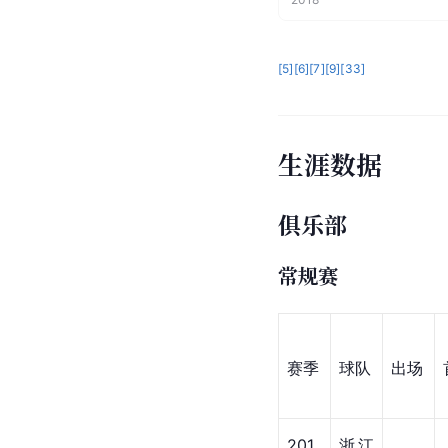
获得荣誉
团队荣誉
[
1
全运会亚军
·
浙江队
2025年11月12日
CBA亚军
·
浙江广厦
2022
全运会青年组铜牌
·
浙
2017