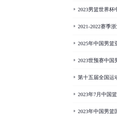
参
考
资
料
1.
广厦青年军实现“全满贯
2.
2.1
2.2
2.3
2.4
高清
3.
3.1
3.2
3.3
3.4
3.5
3
4.
4.1
4.2
李春江手下又
5.
5.1
5.2
5.3
5.4
5.5
5
6.
6.1
6.2
6.3
2020C
7.
7.1
7.2
7.3
2021年
8.
全运-浙江97-66胜湖
9.
9.1
9.2
9.3
赵继伟20
10.
10.1
10.2
中国男篮