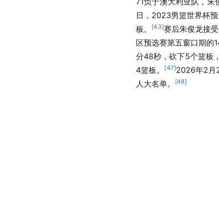
71负于澳大利亚队，朱
日，2023男篮世界杯
[
43
]
板。
赛后朱俊龙接受
区预选赛第五窗口期的1
分48秒，砍下5个篮板
[
47
]
4篮板。
2026年2
[
48
]
人大名单。