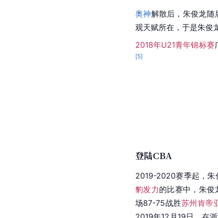
奥神
解散后，朱俊龙随
观天赋所在，于是朱俊
2018年U21青年锦标赛
[
5
]
登陆CBA
2019-2020赛季起
豹发力
的比赛中，朱俊
场87-75战胜
苏州肯帝
2019年12月19日，在