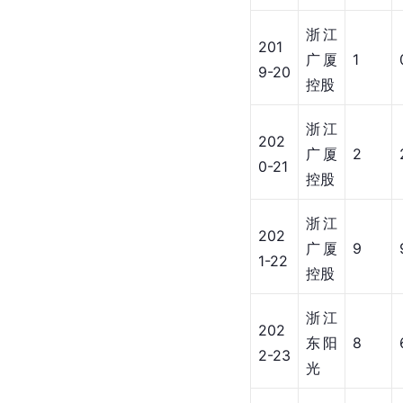
广厦
37
1-22
控股
202
浙江
2-
东阳
42
23
光
202
浙江
3-
东阳
51
24
光药
202
浙江
4-
方兴
43
25
渡
生涯
-
260
合计