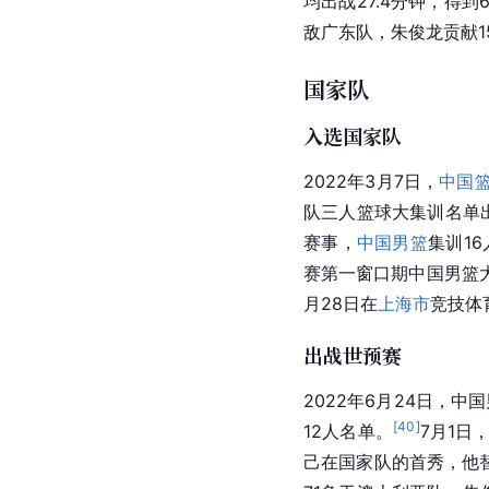
均出战27.4分钟，得到6
敌广东队，朱俊龙贡献1
国家队
入选国家队
2022年3月7日，
中国
队三人篮球大集训名单
赛事，
中国男篮
集训1
赛第一窗口期中国男篮
月28日在
上海市
竞技体
出战世预赛
2022年6月24日，中
[
40
]
12人名单。
7月1日
己在国家队的首秀，他替