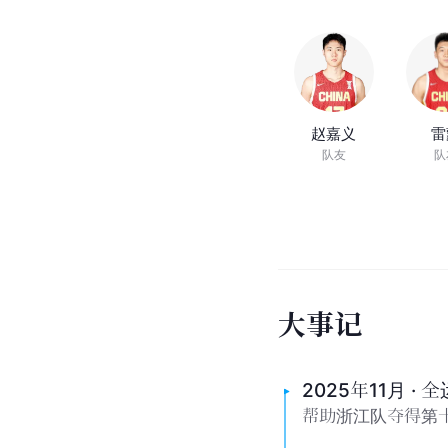
04:04
篮
球
运
动
员
朱
俊
龙
来源：篮球故事会
人
物
关
系