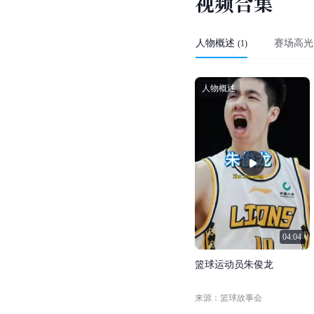
年男
6
24.0
篮亚
洲杯
统计时间截止2025年8
人物评价
技术特点
拼抢积极、不占球权，
外界评价
“朱俊龙一直是比较努