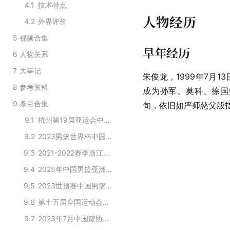
4.1
技术特点
人物经历
4.2
外界评价
5
视频合集
早年经历
6
人物关系
7
大事记
朱俊龙，1999年7月1
8
参考资料
成为孙军、莫科、徐国
9
条目合集
旬，依旧如严师慈父般
9.1
杭州第19届亚运会中国篮球队参赛运动员
9.2
2023男篮世界杯中国队参赛球员名单
9.3
2021-2022赛季浙江广厦雄狮俱乐部篮球运动员
9.4
2025年中国男篮亚洲杯预选赛第一窗口期集训人员名单
9.5
2023世预赛中国男篮名单
9.6
第十五届全国运动会篮球男子成年组获奖阵容
9.7
2023年7月中国篮协国家队五人男篮人才库名单