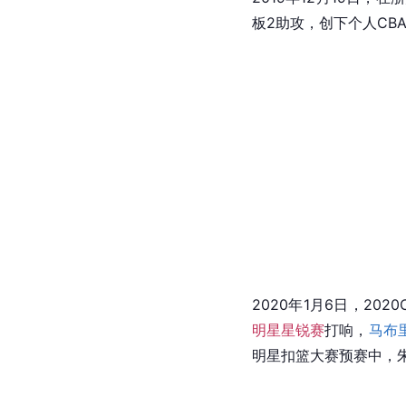
板2助攻，创下个人CB
2020年1月6日，2
明星星锐赛
打响，
马布
明星扣篮大赛预赛中，朱