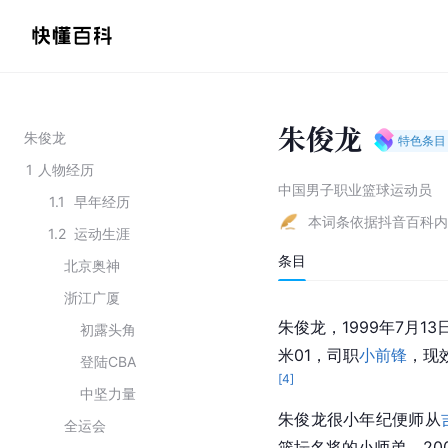
朱俊龙
朱俊龙
特色条目
1
人物经历
中国男子职业篮球运动员
1.1
早年经历
本词条依据抖音百科内
1.2
运动生涯
条目
北京奥神
浙江广厦
朱俊龙，1999年7月1
初露头角
米01，司职
小前锋
，现
登陆CBA
[
4
]
中坚力量
朱俊龙很小年纪便师从
全运会
篮坛名将的小师弟。20