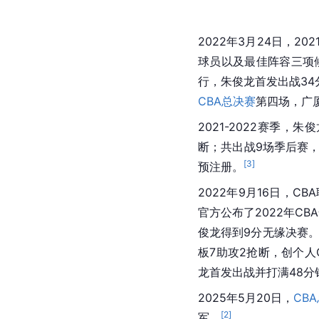
2022年3月24日，202
球员以及最佳阵容三项
行，朱俊龙首发出战34
CBA总决赛
第四场，广厦
2021-2022赛季，
断；共出战9场季后赛，场
[
3
]
预注册。
2022年9月16日，C
官方公布了2022年C
俊龙得到9分无缘决赛
板7助攻2抢断，创个人
龙首发出战并打满48分
2025年5月20日，
CB
[
2
]
军。