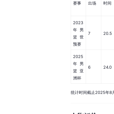
浙江
202
广厦
9
1-22
控股
浙江
202
东阳
8
2-23
光
浙江
202
东阳
6
3-24
光药
浙江
202
方兴
14
3-24
渡
生涯