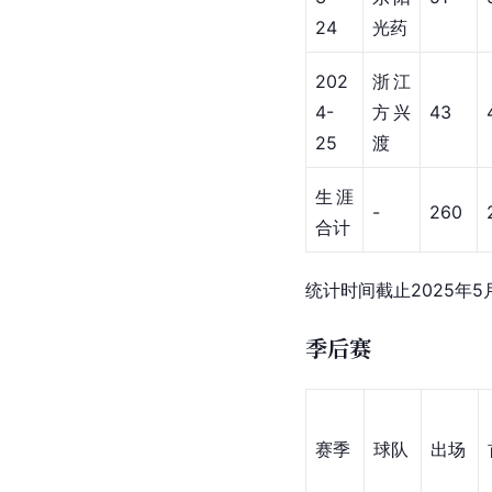
常规赛
赛季
球队
出场
201
浙江
9-
广厦
40
20
控股
浙江
202
广厦
47
0-21
控股
浙江
202