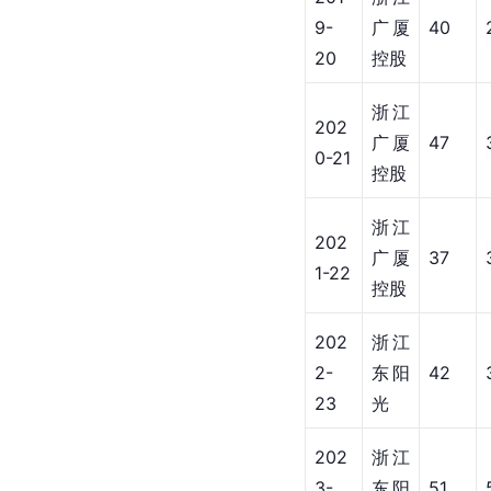
参考资料截至2025年11
个人荣誉
U21青年锦标赛MVP
2018
[
5
]
[
6
]
[
7
]
[
9
]
[
33
]
生涯数据
俱乐部