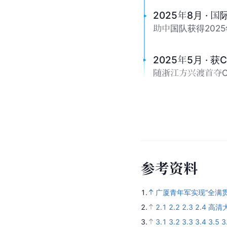
王博
王
教练
队
胡明轩
廖
队友
队
赵嘉义
雷
队友
队