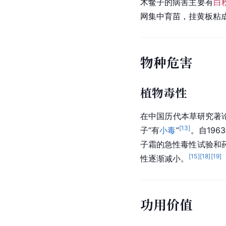
木鳖子的病害主要有
白
网
集中育苗，挂
黄板
粘
物种危害
植物毒性
在中国历代本草研究著
[
13
]
子“有
小毒
”
。自19
子霜的急性毒性试验和
[
15
]
[
18
]
[
19
]
性逐渐减小。
功用价值