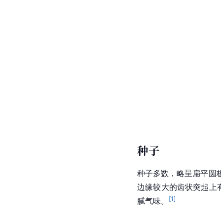
种子
种子多数，略呈扁平圆板
边缘较大的齿状突起上
[
1
]
腻气味。