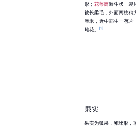
形；
花萼筒
漏斗状，裂
被长柔毛，外面两枚稍
厘米，近中部生一苞片
[
1
]
雌花。
果实
果实为瓠果，卵球形，顶