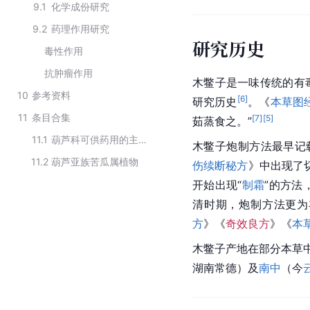
9.1
化学成份研究
9.2
药理作用研究
研究历史
毒性作用
抗肿瘤作用
木鳖子是一味传统的有
10
参考资料
[
6
]
研究历史
。《
本草图
11
条目合集
[
7
]
[
5
]
茹蒸食之。”
11.1
葫芦科可供药用的主要植物
木鳖子炮制方法最早记
11.2
葫芦亚族苦瓜属植物
伤续断秘方
》中出现了
开始出现“
制霜
”的方法
清时期，炮制方法更为
方
》《
奇效良方
》《
本
木鳖子产地在部分本草
湖南常德）及
南中
（今