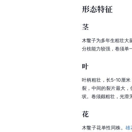
形态特征
茎
木鳖子为多年生粗壮大
分枝能力较强，卷须单
叶
叶柄粗壮，长5-10厘
裂，中间的裂片最大，
状。卷须颇粗壮，光滑无
花
木鳖子花单性同株。
雄