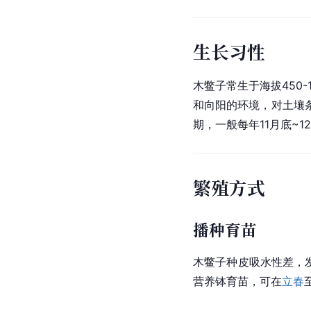
生长习性
木鳖子常生于海拔450-
和向阳的环境，对土壤
期，一般每年11月底~
繁殖方式
播种育苗
木鳖子种皮
吸水性
差，
营养钵育苗，可在
立春