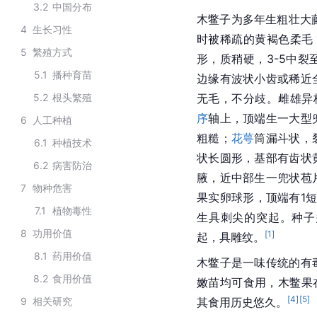
3.2
中国分布
木鳖子为多年生粗壮大藤
4
生长习性
时被稀疏的黄褐色柔毛
5
繁殖方式
形，质稍硬，3-5中
5.1
播种育苗
边缘有波状小齿或稀近
5.2
根头繁殖
无毛，不分歧。雌雄异
序
轴上，顶端生一大型
6
人工种植
粗糙；
花萼
筒漏斗状，
6.1
种植技术
状长圆形，基部有齿状
6.2
病害防治
腋，近中部生一兜状苞
7
物种危害
果实卵球形，顶端有1短
7.1
植物毒性
生具刺尖的突起。种子
8
功用价值
[
1
]
起，具雕纹。
8.1
药用价值
木鳖子是一味传统的有
8.2
食用价值
嫩苗均可食用，木鳖果
[
4
]
[
5
]
9
相关研究
其食用历史悠久。