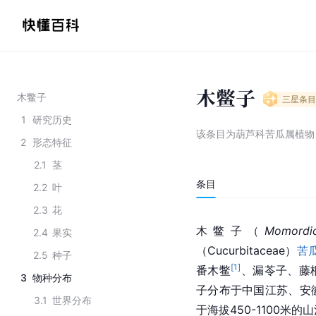
木鳖子
木鳖子
三星
条目
1
研究历史
该条目为
葫芦科苦瓜属植物
2
形态特征
2.1
茎
条目
2.2
叶
2.3
花
木鳖子（
Momordic
2.4
果实
（Cucurbitaceae）
苦
2.5
种子
[
1
]
番木鳖
、漏苓子、藤
3
物种分布
子分布于中国江苏、安
3.1
世界分布
于海拔450-1100米