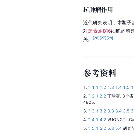
抗肿瘤作用
近代研究表明，木鳖子
对
黑素瘤B16
细胞的增殖
[
26
]
[
27
]
[
28
]
关。
参
考
资
料
1.
1.1
1.2
1.3
1.4
1.5
1
2.
2.1
2.2
丁瑜潇.
8个省
4825.
3.
3.1
3.2
3.3
3.4
3.5
3
4.
4.1
4.2
VUONGTL.Gac:
5.
5.1
5.2
5.3
5.4
胡春