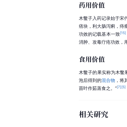
药用价值
木鳖子入药记录始于宋
痞块，利大肠泻痢，痔
[
15
]
功效的记载基本一致
消肿、攻毒疗疮功效，
食用价值
木鳖子的果实称为木鳖
泡后得到的
混合物
，将
[
7
]
[
5
]
苗叶作茹蒸食之。”
相关研究