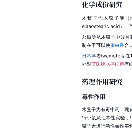
化学成份研究
木鳖子含木鳖子酸（momo
elaeostearic
郑硕等从木鳖子中分离
制在于可以使
蛋白质
合
日本
学者Iwamoto
外对
艾氏腹水癌细胞
有
药理作用研究
毒性作用
木鳖子为有毒中药，现
行小鼠急性毒性实验，
鳖子素进行急性毒性实