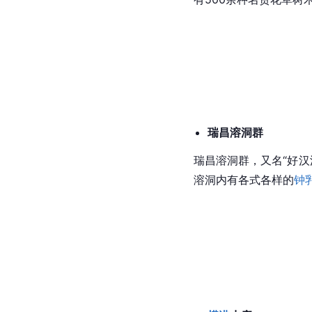
瑞昌溶洞群
瑞昌
溶洞
群，又名“好汉
溶洞内有各式各样的
钟