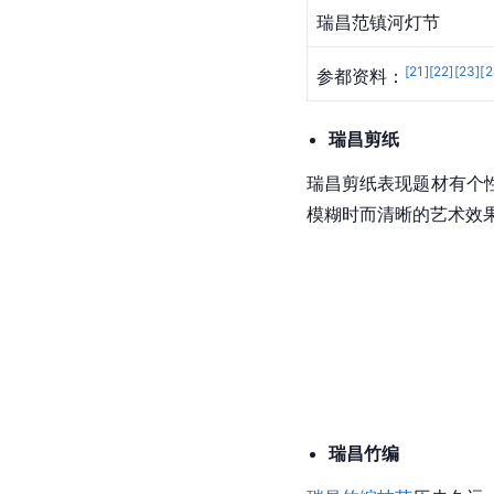
瑞昌范镇河灯节
[
21
]
[
22
]
[
23
]
[
2
参都资料：
瑞昌
剪纸
瑞昌剪纸表现题材有个
模糊时而清晰的艺术效
瑞昌竹编