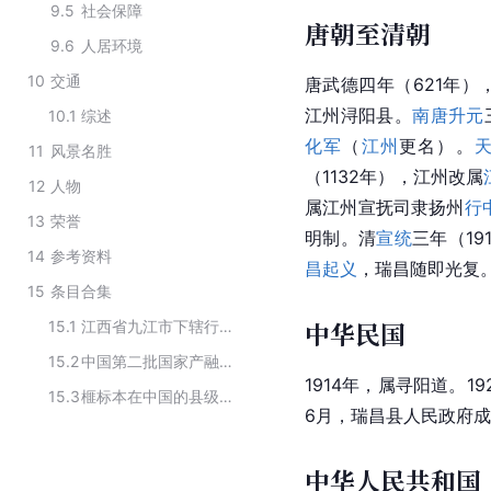
9.5
社会保障
唐朝至清朝
9.6
人居环境
10
交通
唐武德四年（621年）
江州浔阳县。
南唐
升元
10.1
综述
化军
（
江州
更名）。
11
风景名胜
（1132年），江州改属
12
人物
属江州宣抚司隶扬州
行
13
荣誉
明制。清
宣统
三年（1
14
参考资料
昌起义
，
瑞昌
随即光复
15
条目合集
中华民国
15.1
江西省九江市下辖行政区划
15.2
中国第二批国家产融合作试点城市名单
1914年，属寻阳道。1
15.3
榧标本在中国的县级分布
6月，瑞昌县人民政府成
中华人民共和国