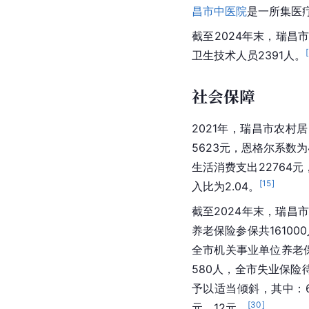
昌市中医院
是一所集医
截至2024年末，瑞昌
[
卫生技术人员2391人。
社会保障
2021年，瑞昌市农村
5623元，恩格尔系数为
生活消费支出22764元
[
15
]
入比为2.04。
截至2024年末，瑞昌
养老保险参保共16100
全市机关事业单位养老保
580人，全市失业保险
予以适当倾斜，其中：
[
30
]
元、12元。