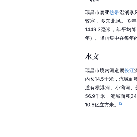
瑞昌市属
亚
热带
湿润季
较寒，多东北风。多年平均
1449.3毫米，年平均
年）。降雨集中在每年的
水文
瑞昌市境内河道属
长江
内长14.5千米，
流域面
道有横港河、小坳河、美
56.9千米，流域面积2
[
2
]
10.6亿立方米。