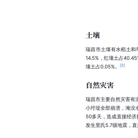
土壤
瑞昌市土壤有
水稻土
和
14.5%，红壤土占40.4
[
3
]
壤土占0.05%。
自然灾害
瑞昌市主要自然灾害有
小圩堤全部崩溃，淹没水
50多天，造成直接经济损
发生里氏5.7级地震，