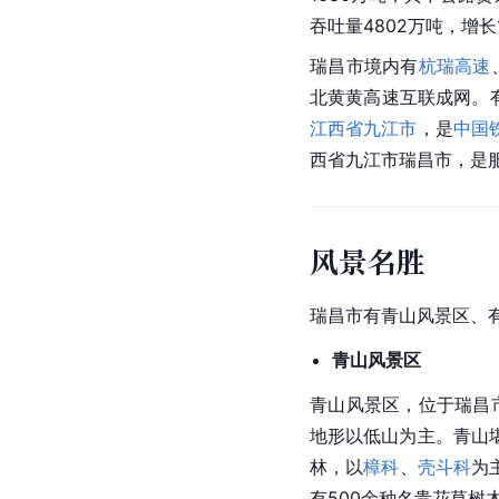
吞吐量4802万吨，增长1
瑞昌市境内有
杭瑞高速
北黄黄高速互联成网。
江西省
九江市
，是
中国
西省九江市瑞昌市，是
风景名胜
瑞昌市有青山风景区、
青山风景区
青山风景区，位于瑞昌
地形以低山为主。青山
林，以
樟科
、
壳斗科
为
有500余种名贵花草树木