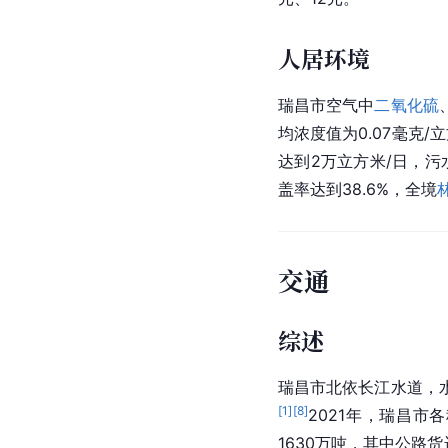
人居环境
瑞昌市空气中
二氧化硫
均浓度值为0.07毫克
达到2万立方米/日，污
盖率达到38.6%，全境
交通
综述
瑞昌市北依长江水道，
[
1
]
[
8
]
2021年，瑞昌市
1630万吨，其中公路货