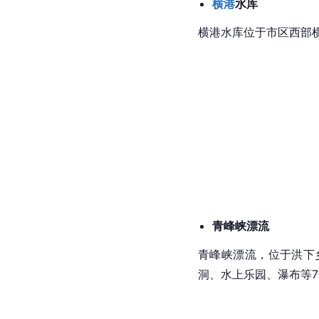
横港
水库
横港水库位于市区西部横
青峰峡漂流
青峰峡漂流，位于洪下乡
洞、水上乐园、瀑布等