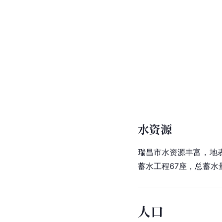
水资源
瑞昌市水资源丰富，
地
蓄水工程67座，总蓄水
人口