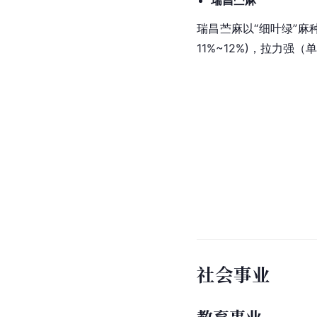
瑞昌苎麻以“
细叶绿
”麻
11%~12%)，拉力强
社会事业
教育事业