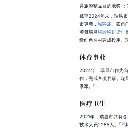
育旅游精品目的地奖”；
截至2024年末，瑞昌
市更新，
城隍庙
、四角
项目瑞昌
铜岭铜矿遗址
级红色名村建成投用。
体育事业
2024年，瑞昌市作为
作，完成各项赛事。瑞
[
5
]
季军。
医疗卫生
2021年，瑞昌市共有
[
15
]
技术人员2285人。