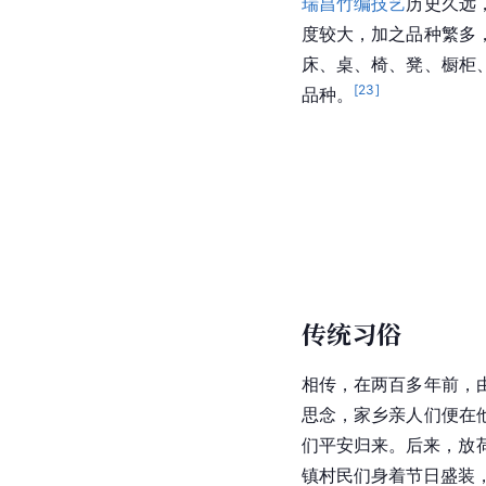
瑞昌竹编技艺
历史久远
度较大，加之品种繁多
床、桌、椅、凳、橱柜
[
23
]
品种。
传统习俗
相传，在两百多年前，
思念，家乡亲人们便在
们平安归来。后来，放
镇村民们身着节日盛装