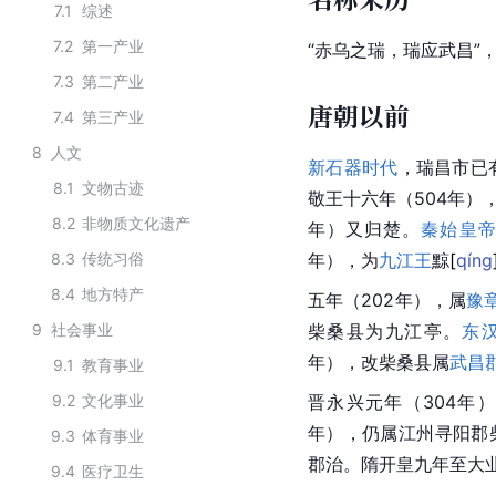
7.1
综述
7.2
第一产业
“
赤乌
之瑞，瑞应
武昌
”
7.3
第二产业
唐朝以前
7.4
第三产业
8
人文
新石器时代
，瑞昌市已
8.1
文物古迹
敬王十六年（504年）
8.2
非物质文化遗产
年）又归楚。
秦始皇
8.3
传统习俗
年），为
九江王
黥
[
qíng
8.4
地方特产
五年（202年），属
豫
9
社会事业
柴桑县为九江亭。
东
年），改柴桑县属
武昌
9.1
教育事业
9.2
文化事业
晋永兴元年（304年
年），仍属江州寻阳郡
9.3
体育事业
郡治。隋开皇九年至大业
9.4
医疗卫生