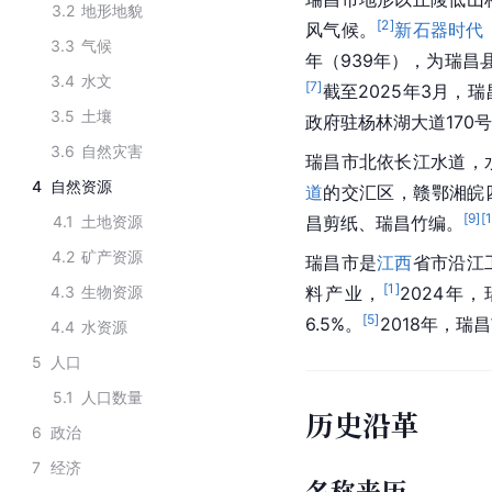
3.2
地形地貌
[
2
]
风气候。
新石器时代
3.3
气候
年（939年），为瑞昌县
3.4
水文
[
7
]
截至2025年3月，
3.5
土壤
政府
驻杨林湖大道170
3.6
自然灾害
瑞昌市北依长江水道，
4
自然资源
道
的交汇区，赣鄂湘皖
[
9
]
[
4.1
土地资源
昌剪纸、瑞昌竹编。
4.2
矿产资源
瑞昌市是
江西
省市沿江
[
1
]
4.3
生物资源
料产业，
2024年
[
5
]
6.5%。
2018年，
4.4
水资源
5
人口
5.1
人口数量
历史沿革
6
政治
7
经济
名称来历