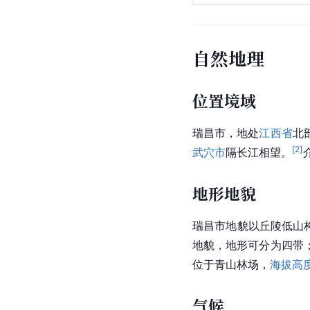
自然地理
位置境域
瑞昌市，地处
江西省
北
[
2
]
武穴市
隔长江相望。
介
地形地貌
瑞昌市地貌以
丘陵
低山
地貌，地形可分为四带
位于青山林场，
海拔高
气候