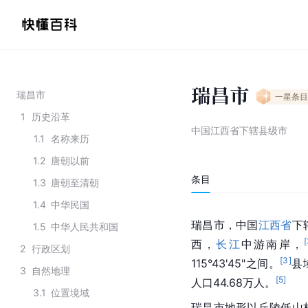
瑞昌市
瑞昌市
一星
条目
1
历史沿革
中国江西省下辖县级市
1.1
名称来历
1.2
唐朝以前
条目
1.3
唐朝至清朝
1.4
中华民国
瑞昌市，中国
江西省
下
1.5
中华人民共和国
[
西，
长江
中游南岸，
2
行政区划
[
3
]
115°43'45"之间。
县
3
自然地理
[
5
]
人口44.68万人。
3.1
位置境域
瑞昌市地形以
丘陵
低山