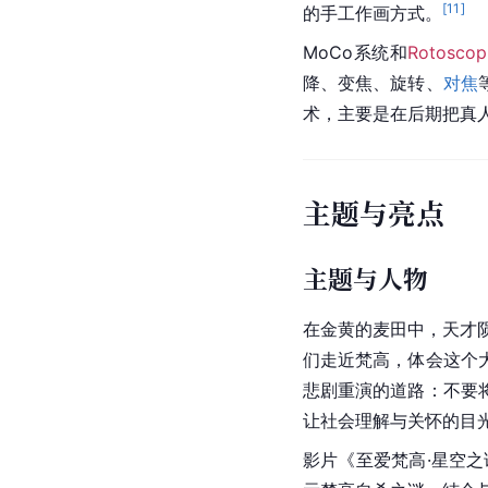
[
11
]
的手工作画方式。
MoCo系统和
Rotosco
降、变焦、旋转、
对焦
术，主要是在后期把真
主题与亮点
主题与人物
在金黄的麦田中，天才
们走近
梵高
，体会这个
悲剧重演的道路：不要
让社会理解与关怀的目
影片《至爱
梵高
·星空