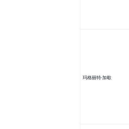
玛格丽特·加歇