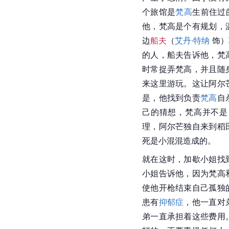
个旅馆是
梵高
生前住过
他，梵高是个有规划，
边
船夫
（
艾丹·特纳
 饰
的人，船夫告诉他，梵
时常捉弄梵高，并且随
来这里游玩。这让阿尔
是，他找到负责
梵高
自
己的猜想，
梵高
并不是
理，阿尔芒独自来到稻
死是小混混造成的。
就在这时，加歇小姐找
小姐告诉他，因为梵高
使他开枪结束自己孤独
患有
抑郁症
，他一直对
弟一直承担着这些费用