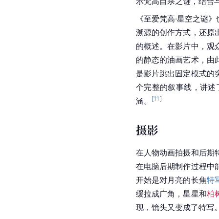
示
梵高
自杀之谜，结合
《至爱梵高·星空之谜
溯源的创作方式，还原
的概述。在影片中，观
的静态的油画艺术，由
是影片跳出固定模式的
个完整的叙事线，讲述
[
11
]
涵。
摄影
在人物动画拍摄和后期
在电脑后期制作过程中
开始是对月亮的长焦
特
缓拉成广角，星星和
柏
现，镜头又变成了特写