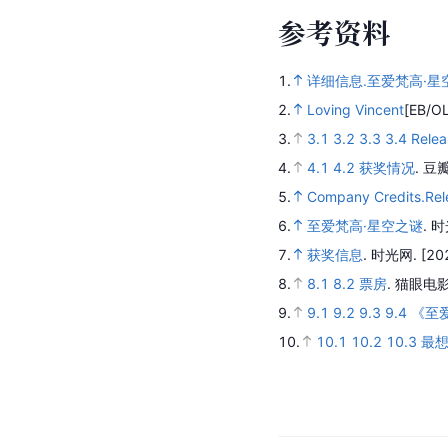
参
考
资
料
1.
详细信息.至爱梵高·星
2.
Loving Vincent
[EB/O
3.
3.1
3.2
3.3
3.4
Relea
4.
4.1
4.2
获奖情况
.
豆
5.
Company Credits.Rel
6.
至爱梵高·星空之谜
.
时
7.
获奖信息
.
时光网.
[20
8.
8.1
8.2
票房
.
猫眼电影
9.
9.1
9.2
9.3
9.4
《至
10.
10.1
10.2
10.3
最