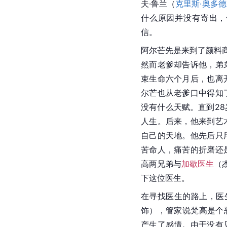
夫·鲁兰（
克里斯·奥多德
什么原因并没有寄出，
信。
阿尔芒先是来到了颜料
然而老爹却告诉他，弟
束生命六个月后，也离
尔芒也从老爹口中得知
没有什么天赋。直到2
人生。后来，他来到艺
自己的天地。他先后只
苦命人，痛苦的折磨还
高
两兄弟与
加歇医生
（
下这位医生。
在寻找医生的路上，医
饰），管家说梵高是个
产生了感情。由于没有