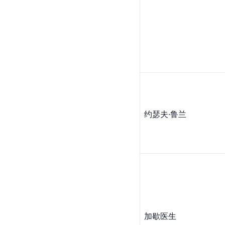
约瑟夫·鲁兰
加歇医生