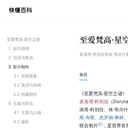
至爱梵高·星
至爱梵高·星空之谜
1
影片剧情
多洛塔·科别拉和休·韦尔什
2
演员与角色
3
影片制作
条目
3.1
前期筹备
3.2
表演与动画
《至爱梵高·星空之谜》
3.3
拍摄制作
多洛塔·科别拉
（Dorota
4
主题与亮点
洛塔·科别拉、休·韦尔
4.1
主题与人物
斯·布斯
、
杰罗姆·弗林
4.2
摄影
[
5
]
联合制片
，是世界首