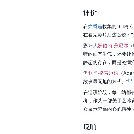
评价
在
烂番茄
收集的161篇
在看完影片后这么说：“
影评人
罗伯特·丹尼尔
（
特的画有生气，还要让
静态的存在，而是充满活
但
亚当·格雷厄姆
（Ad
[
18
故事最无趣的方式。”
在巡演阶段，每一站都
考，作为一部关于艺术
众展示梵高内心的精神
反响