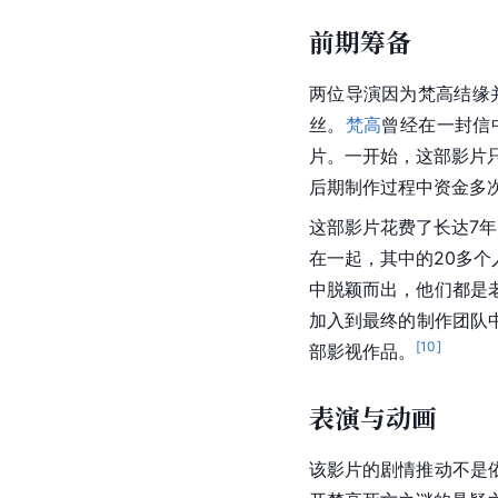
前期筹备
两位导演因为
梵高
结缘
丝。
梵高
曾经在一封信
片。一开始，这部影片只
后期制作过程中资金多
这部影片花费了长达7
在一起，其中的20多个
中脱颖而出，他们都是
加入到最终的制作团队
[
10
]
部影视作品。
表演与动画
该影片的剧情推动不是