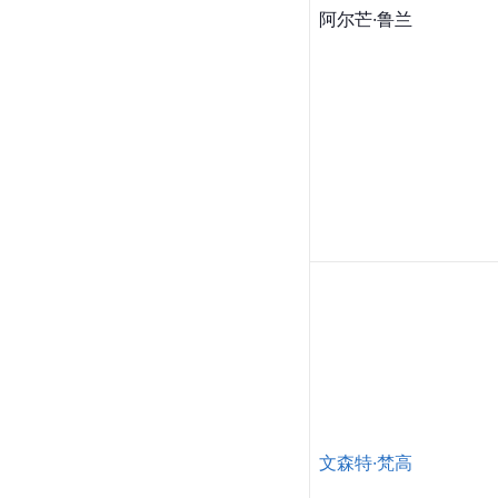
阿尔芒·鲁兰
文森特·梵高