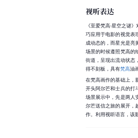
视听表达
《至爱
梵高
·星空之谜
巧应用于电影的视觉表
成动态的，而星光是亮
场景的时候遵照
梵高
的
街道，呈现出流动状态
得不刻板，具有
梵高
油
在梵高画作的基础上，
开头阿尔芒和士兵的打
场景展示中，先是两人
尔芒送信之旅的展开，
作。利用视听语言，该