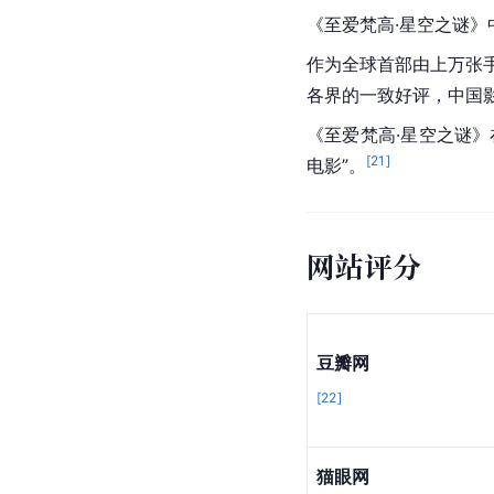
《至爱梵高·星空之谜》
作为全球首部由上万张
各界的一致好评，中国
《至爱梵高·星空之谜》
[
21
]
电影”。
网站评分
豆瓣网
[
22
]
猫眼网