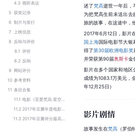
4.3
视听表达
述了
梵高
逝世一年后，
5
获奖记录
为把梵高生前未送出去
6
制片与发行
旅的故事，在这途中，
7
上映信息
2017年6月12日，影片
8
反响与评价
国上海
国际电影节大银
得了
第30届欧洲电影奖
8.1
评价
并荣获第90届
奥斯卡
金
8.2
反响
影片在多个国家和地区公
9
网站评分
成绩为1083.1万美元，
10
参考资料
年12月25日）
11
条目合集
11.1
电影《至爱梵高·星空之谜》参演的演员
11.2
2017年豆瓣年度电影原声
影片剧情
11.3
2017年豆瓣评分最高的动画片
故事发生在
梵高
（
罗伯