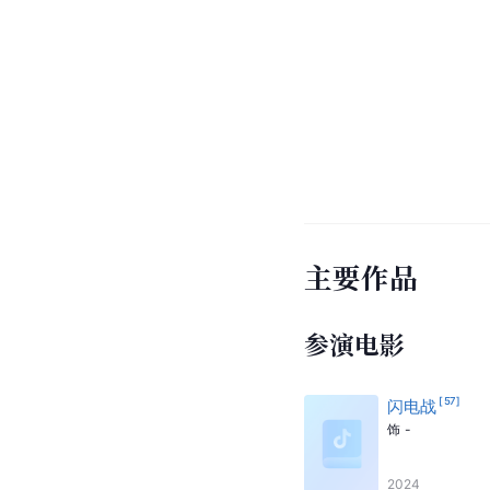
主要作品
参演电影
[
57
]
闪电战
饰
-
2024