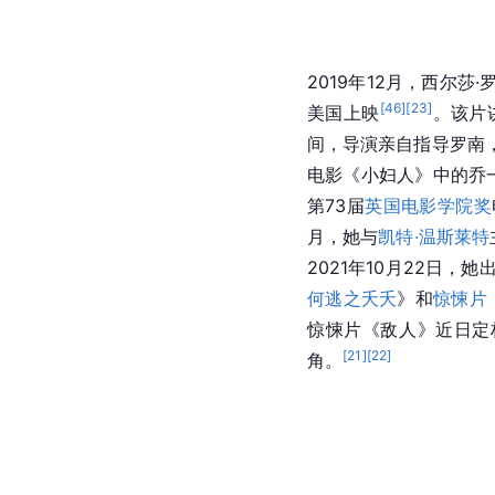
2019年12月，西尔莎·
[
46
]
[
23
]
美国上映
。该片
间，导演亲自指导罗南
电影《小妇人》中的乔
第73届
英国电影学院奖
月，她与
凯特·温斯莱特
2021年10月22日，
何逃之夭夭
》和
惊悚片
惊悚片《敌人》近日定
[
21
]
[
22
]
角。