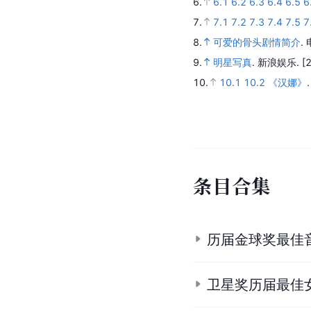
6.
6.1
6.2
6.3
6.4
6.5
6
7.
7.1
7.2
7.3
7.4
7.5
7
8.
可爱的骨头剧情简介
.
9.
明星写真
.
新浪娱乐.
[
10.
10.1
10.2
《汉娜》
条
目
合
集
历届金球奖最佳
卫星奖历届最佳