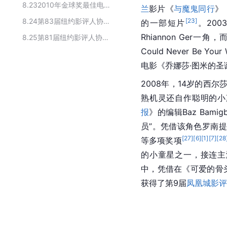
8.23
2010年金球奖最佳电影女主角
兰
影片《
与魔鬼同行
》
8.24
第83届纽约影评人协会奖获奖人物
[
23
]
的一部
短片
。200
Rhiannon Ger一角
8.25
第81届纽约影评人协会奖获奖人物
Could Never Be You
电影《
乔娜莎·图米的圣
2008年，14岁的西尔
熟机灵还自作聪明的小
报
》的编辑Baz Bam
员”。凭借该角色
罗南
提
[
27
]
[
6
]
[
1
]
[
7
]
[
28
等多项奖项
的小童星之一，接连主
中，凭借在《可爱的骨
获得了第9届
凤凰城影评