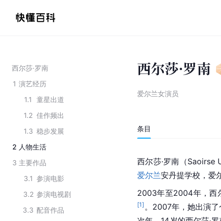
西尔莎·罗南
西尔莎·罗南
1
演艺经历
爱尔兰女演员
1.1
童星出道
1.2
佳作频出
条目
1.3
稳步发展
2
人物生活
西尔莎·罗南（Saoirse 
3
主要作品
爱尔兰
安丹提学校，爱
3.1
参演电影
2003年至2004年，西
3.2
参演电视剧
[
1
]
。2007年，她出演了个人首
3.3
配音作品
次年，14岁的西尔莎·