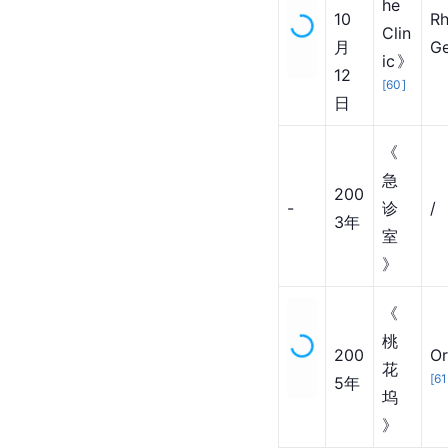
he 
10
Rh
Clin
月
Ge
ic》
12
[
60
]
日
《
急
200
-
诊
/
3年
室
》
《
桃
200
Or
花
[
61
5年
坞
》