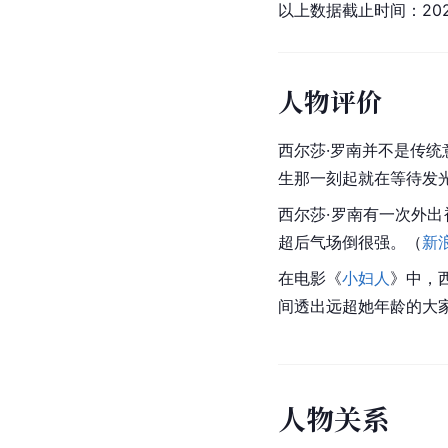
以上数据截止时间：20
人物评价
西尔莎·罗南并不是传
生那一刻起就在等待发
西尔莎·罗南有一次外
超后气场倒很强。（
新
在电影《
小妇人
》中，
间透出远超她年龄的大
人
物
关
系