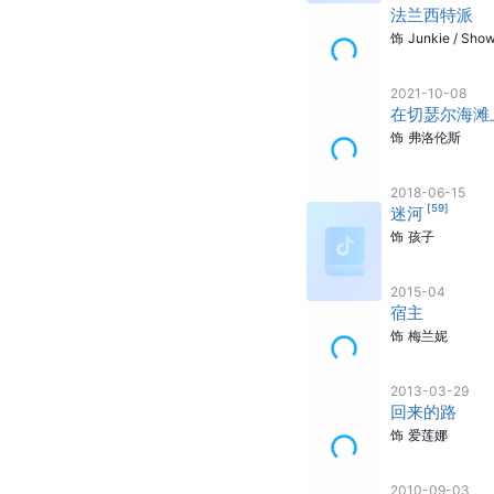
法兰西特派
饰
Junkie / Sho
2021-10-08
在切瑟尔海滩
饰
弗洛伦斯
2018-06-15
[
59
]
迷河
饰
孩子
2015-04
宿主
饰
梅兰妮
2013-03-29
回来的路
饰
爱莲娜
2010-09-03