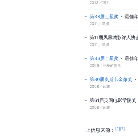
2013
／
宿主
第38届土星奖
·
最佳
2011
／
汉娜
第11届凤凰城影评人协
2011
／
汉娜
第36届土星奖
·
最佳
2009
／
可爱的骨头
第80届奥斯卡金像奖
·
2008
／
赎罪
第61届英国电影学院奖
2008
／
赎罪
[
2
]
[
7
]
上信息来源：