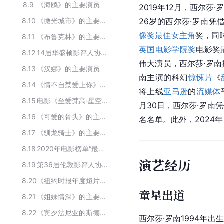
8.9
《海鸥》的主要演员
2019年12月，西尔莎·
8.10
《微光城市》的主要演员
26岁的西尔莎·罗南凭
像奖
最佳女主角
奖，同
8.11
《布鲁克林》的主要演员
英国电影学院奖
电影奖
8.12
14届华盛顿影评人协会奖获奖人物
伟大演员，西尔莎·罗南
8.13
《汉娜》的主要演员
南主演的科幻
惊悚片
《
8.14
《情不自禁爱上你》的主要演员
将上线
亚马逊
的
流媒体
8.15
电影《至爱梵高·星空之谜》参演的演员
月30日，西尔莎·罗南
8.16
《可爱的骨头》的主要演员
名名单。此外，2024
8.17
《驯龙骑士》的主要演员
8.18
2020年电影榜单“最受关注演员”
演艺经历
8.19
第36届伦敦影评人协会奖获奖者
8.20
《纽约时报年度短片2017》的主要演员
童星出道
8.21
《姐妹情深》的主要演员
8.22
《宾夕法尼亚的斯德哥尔摩》的主要演员
西尔莎·罗南1994年