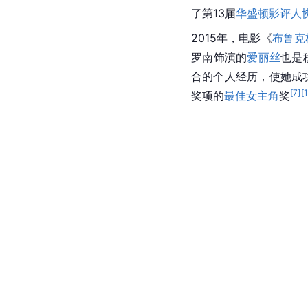
了第13届
华盛顿影评人
2015年，电影《
布鲁克
罗南饰演的
爱丽丝
也是
合的个人经历，使她成
[
7
]
[
奖项的
最佳女主角
奖