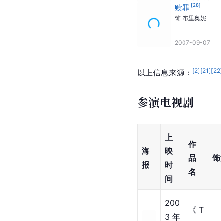
[
28
]
赎罪
饰
布里奥妮
2007-09-07
[
2
]
[
21
]
[
22
以上信息来源：
参演电视剧
上
作
海
映
品
饰
报
时
名
间
200
《T
3年