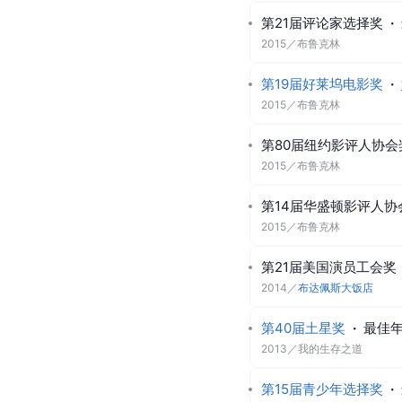
第21届评论家选择奖
·
2015
／
布鲁克林
第19届好莱坞电影奖
·
2015
／
布鲁克林
第80届纽约影评人协会
2015
／
布鲁克林
第14届华盛顿影评人协
2015
／
布鲁克林
第21届美国演员工会奖
2014
／
布达佩斯大饭店
第40届土星奖
·
最佳
2013
／
我的生存之道
第15届青少年选择奖
·