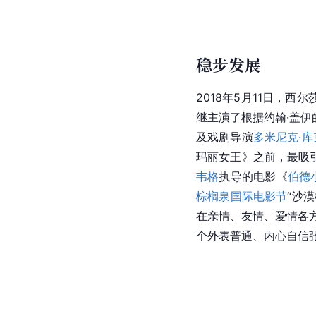
稳步发展
2018年5月11日，西尔
继主演了根据约翰·盖
及戏剧导演
多米尼克·库
玛丽女王》之前，最吸
韦格
执导的电影《
伯德
棕榈泉国际电影节
“沙
在亲情、友情、爱情各
个外表普通、内心自信