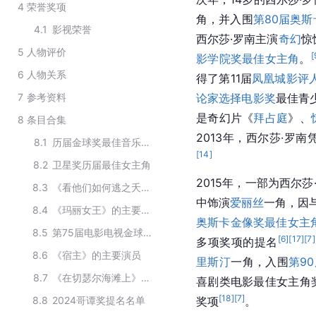
4
荣誉奖项
角，并入围
第80届奥
4.1
影视荣誉
西尔莎·罗南主演
奇幻
惊
5
人物评价
[
影学院奖最佳女主角
。
6
人物关系
得了第11届
凤凰城影评
7
参考资料
论家选择电影奖
最佳青
是奇幻片《
拜占庭
》、
8
条目合集
2013年，西尔莎·罗南
8.1
历届金球奖最佳音乐及喜剧类电影女主角
[
14
]
8.2
卫星奖历届最佳女主角
2015年，一部为西尔
8.3
《看他们如何逃之夭夭》的主要演员
中饰演
爱丽丝
一角，因
8.4
《玛丽女王》的主要演员
奥斯卡金像奖
最佳女主
8.5
第75届电影电视金球奖获奖人物
[
6
]
[
17
]
[
7
]
多项奖项的提名
8.6
《宿主》的主要演员
里斯汀
一角，入围
第9
8.7
《在切瑟尔海滩上》的主要演员
喜剧类电影最佳女主角
[
18
]
[
7
]
8.8
2024哥谭奖提名名单
奖项
。