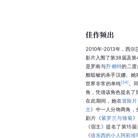
佳作频出
2010年-2013年，西
影片入围了第38届及第
是罗南与
乔·赖特
的二度
般聪敏的杀手汉娜。她
[
34
]
世界非常的单纯
。
角，凭借该角色提名了第
在此期间，她在
冒险片
主
》中一人分饰两角，
剧片《
紫罗兰与雏菊
》
《宿主》提名了第15届
《
借东西的小人阿莉埃