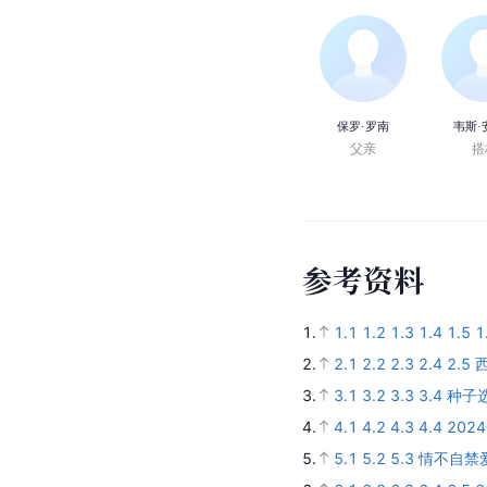
保罗·罗南
韦斯·
父亲
搭
参
考
资
料
1.
1.1
1.2
1.3
1.4
1.5
1
2.
2.1
2.2
2.3
2.4
2.5
3.
3.1
3.2
3.3
3.4
种子
4.
4.1
4.2
4.3
4.4
20
5.
5.1
5.2
5.3
情不自禁爱上你