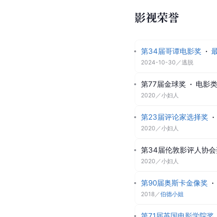
影视荣誉
第34届哥谭电影奖
·
2024-10-30
／
逃脱
第77届金球奖
·
电影
2020
／
小妇人
第23届评论家选择奖
·
2020
／
小妇人
第34届伦敦影评人协会
2020
／
小妇人
第90届奥斯卡金像奖
·
2018
／
伯德小姐
第71届英国电影学院奖