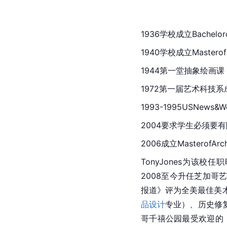
1936学校成立Bachelo
1940学校成立Mastero
1944第一堂抽象绘画课
1972第一届艺术科技系成立A
1993-1995USNew
2004要求学生必须要
2006成立Masterof
Arch
TonyJones为该校任
2008至今升任芝加哥
报道》评为全美最佳美
品设计
专业）、历史修
哥千禧公园
最受欢迎的