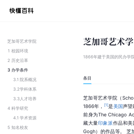
芝加哥艺术学
芝加哥艺术学院
1
校园环境
1866年建于美国的民办学
2
历史沿革
3
办学条件
条目
3.1
院系概况
3.2
学科体系
芝加哥艺术学院（School of 
3.3
人才培养
[
1
]
1866年，
是
美国
声望
4
科学研究
前身为The Chicago Ac
4.1
学术资源
藏大量
印象派
作品和美
5
知名校友
Gogh）的作品等。 