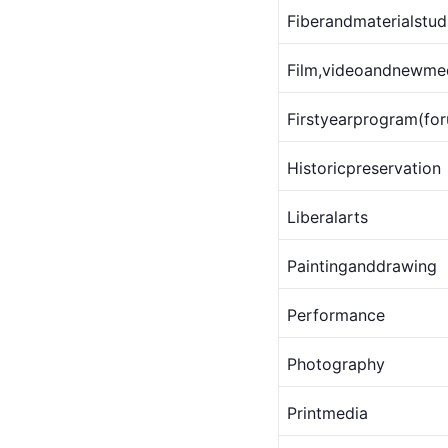
Fiberandmaterialstud
Film,videoandnewme
Firstyearprogram(fo
Historicpreservation
Liberalarts
Paintinganddrawing
Performance
Photography
Printmedia