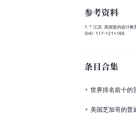
参
考
资
料
1.
江滨.
美国室内设计教
(04)
: 117-121+166.
条
目
合
集
世界排名前十的
美国芝加哥的普