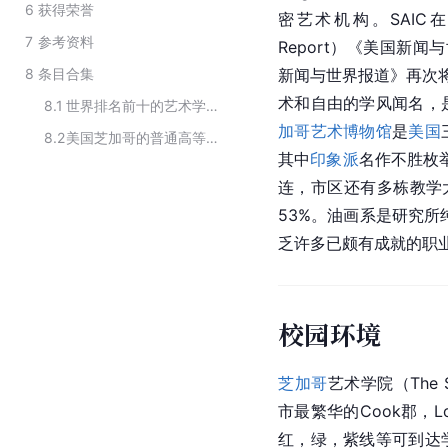
6
获得荣誉
密艺术机构。SAIC在
7
参考资料
Report）《美国新
8
条目合集
新闻与世界报道》再次将
术和自由的学风闻名，
8.1
世界排名前十的艺术学校
加哥艺术博物馆
是
美国
8.2
美国芝加哥的普通高等院校
其中
印象派
名作不胜枚
连，市区还有多栋教学大
53%。油画系是研究所
乏许多已颇有成就的职业
校园环境
芝加哥
艺术学院（The Sch
市最繁华的Cook郡，
红，绿，紫线等可到达