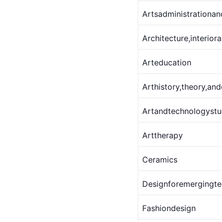
Artsadministrationan
Architecture
,interior
a
Arteducation
Arthistory,theory,and
Artandtechnologystu
Arttherapy
Ceramics
Design
foremergingte
Fashion
design