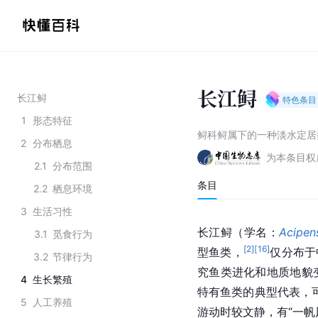
长江鲟
长江鲟
特色条目
1
形态特征
鲟科鲟属下的一种淡水定居
2
分布栖息
为本条目权
2.1
分布范围
条目
2.2
栖息环境
3
生活习性
长江鲟（
学名
：
Acipen
3.1
觅食行为
[
2
]
[
16
]
型鱼类，
仅分布于
3.2
节律行为
究鱼类进化和地质地貌
4
生长繁殖
特有鱼类的典型代表，
5
人工养殖
游动时较文静，有“一帆