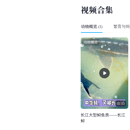
视
频
合
集
动物概览
繁育与饲
(
1
)
动物概览
01:15
长
江
大
型
鲟
鱼
类
—
—
长
江
鲟