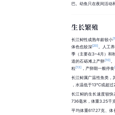
巴。幼鱼只在夜间活动
生长繁殖
[
长江鲟
性成熟
年龄较小
[
20
]
体色也较深
。人工养
季（主要在3~4月）和秋
[
10
]
道的石砾滩上产卵
。
[
13
]
粒
，产卵期一般停食
长江鲟属广温性鱼类，其
，水温低于13℃或超过
长江鲟的生长速度较快
736毫米，体重3.25
千
平均体重617.27克