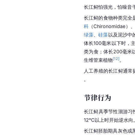
长江鲟怕强光，怕噪音
长江鲟的食物种类完全
科
（Chironomidae）
绿藻
、
硅藻
以及泥沙中
体长100毫米以下时，
类为食；体长200毫米
[
12
]
生维管束植物
。
人工养殖的长江鲟通常
。
节律行为
长江鲟具季节性洄游习
12℃以上时开始逆水
长江鲟胚胎期具灰色或