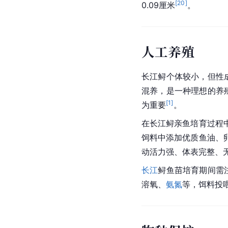
[
20
]
0.09厘米
。
人工养殖
长江鲟个体较小，但
性
混养，是一种理想的养
[
1
]
为重要
。
在长江鲟亲鱼培育过程
饲料中添加优质
鱼油
、
动活力强、体表完整、
长江
鲟鱼
苗培育期间需
溶氧、
氨氮
等，饵料投