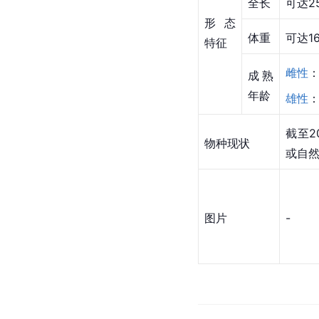
全长
可达2
形态
体重
可达1
特征
雌性
：
成熟
年龄
雄性
：
截至2
物种现状
或自
图片
-