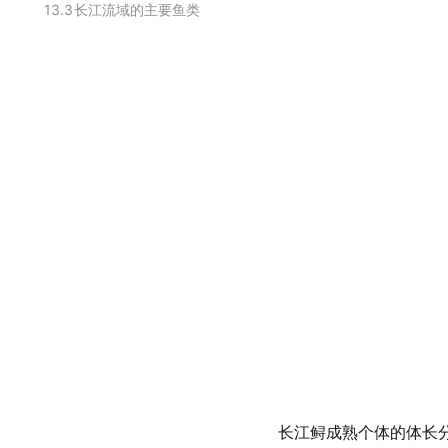
13.3
长江流域的主要鱼类
长江鲟成熟个体的体长分布在