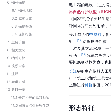
6
物种保护
电工程的建设、过度捕
6.1
物种现状
界自然保护联盟（IUC
6.2
威胁因素
《国家重点保护野生动
种国际贸易公约附录Ⅰ、附
6.3
保护等级
6.4
保护措施
长江鲟形似
中华鲟
，但
[
12
]
短；
幼鱼皮肤粗糙，
7
主要价值
上游及其支流水域，一
8
相关文化
[
19
]
移动；
为底层鱼类，
9
物种对比
要以底栖动物为食，也
10
视频合集
长江
鲟的生存依赖人工
11
注释
行了第二代和第三代繁殖
12
参考资料
上游进行
种群
恢复，20
13
条目合集
13.1
长江沿线的珍稀动物
形态特征
13.2
国家重点保护野生动物（硬骨鱼纲鲟形目）