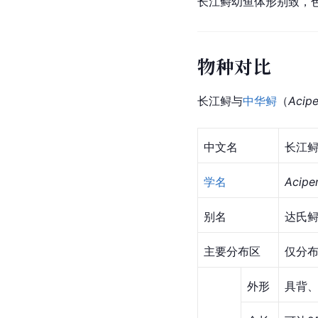
长江鲟幼鱼体形别致，色
物种对比
长江鲟与
中华鲟
（
Acipe
中文名
长江
学名
Acipe
别名
达氏
主要分布区
仅分
外形
具背、