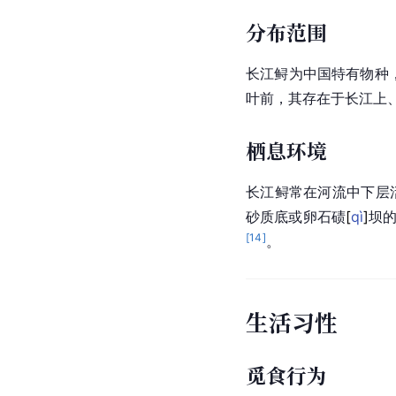
分布范围
长江鲟为中国特有物种
叶前，其存在于长江上
栖息环境
长江鲟常在河流中下层
砂质底或
卵石
碛
[
qì
]
坝
[
14
]
。
生活习性
觅食行为