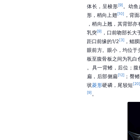
[
9
]
体长，呈梭形
。幼鱼
[
10
]
形，稍向上翅
，背面
，稍向上翘，其背部亦
[
9
]
乳突
，口前吻部长大
[
3
]
距口前缘的1/2
，鳃膜
眼前方。眼小，均位于
板至腹骨板之间为乳白
。具一背鳍，后位；腹
[
12
]
扁，后部侧扁
；臀鳍
[
20
状
菱形
硬磷，尾较短
[
9
]
。