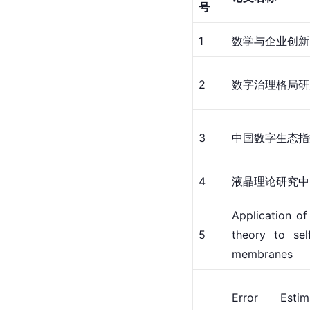
号
1
数学与企业创新
2
数字治理格局研
3
中国数字生态指
4
液晶理论研究中
Application of 
5
theory to sel
membranes
Error Esti