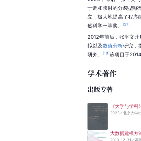
于调和映射的分裂型移
立，极大地提高了程序
[
21
]
然科学
一等奖。
2012年前后，张平文开
拟以及
数值分析
研究，
[
18
]
研究。
该项目于201
学术著作
出版专著
《大学与学科》
2022
／
北京大学
大数据建模方
2019-12-31
／
高