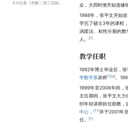
9.6
论著《求解二维三温能量方程的半粗化代数多重网格法》的作者
众，大四时便开始选修研
1988年，张平文开始
学完了硕士3年的课程
涡团法、粘性分裂的数
[
7
]
人。
教学任职
1992年博士毕业后，张
[
1
]
[a]
学数学系
讲师
。19
1999年至2008年间
主任期间，张平文大力
织年轻讲师担任助教，
[
11
]
中心
，
并于2001
[
1
]
任。