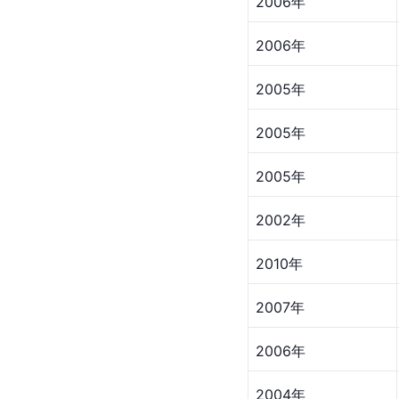
2006年
2006年
2005年
2005年
2005年
2002年
2010年
2007年
2006年
2004年