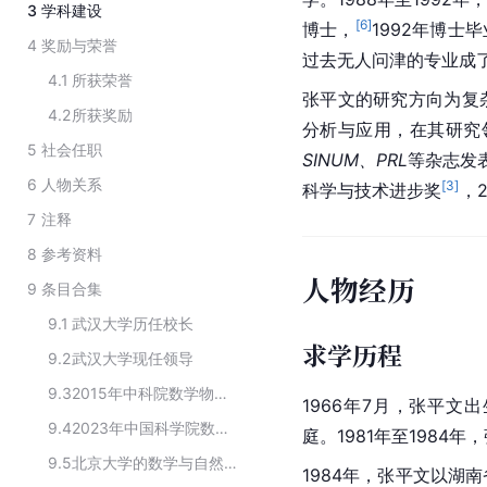
3
学科建设
[
6
]
博士，
1992年博
4
奖励与荣誉
过去无人问津的专业成
4.1
所获荣誉
张平文的研究方向为复
4.2
所获奖励
分析与应用，在其研究
5
社会任职
SINUM、PRL
等杂志发表
6
人物关系
[
3
]
科学与技术进步奖
，
7
注释
8
参考资料
人物经历
9
条目合集
9.1
武汉大学历任校长
求学历程
9.2
武汉大学现任领导
9.3
2015年中科院数学物理学部新当选院士
1966年7月，张平文
9.4
2023年中国科学院数学物理学部的院士
庭。1981年至1984年
9.5
北京大学的数学与自然科学界校友
1984年，张平文以湖