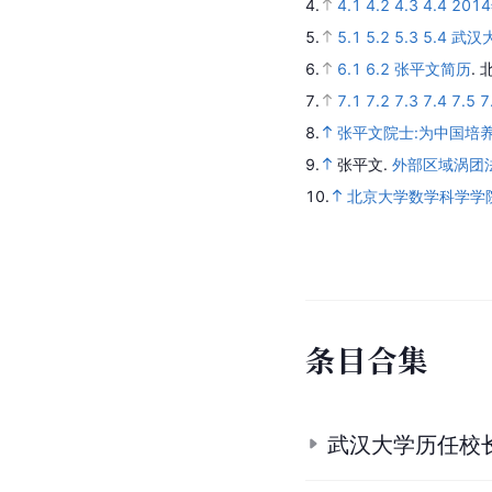
4.
4.1
4.2
4.3
4.4
20
5.
5.1
5.2
5.3
5.4
武汉
6.
6.1
6.2
张平文简历
.
7.
7.1
7.2
7.3
7.4
7.5
7
8.
张平文院士:为中国培
9.
张平文.
外部区域涡团
10.
北京大学数学科学学
条目合集
武汉大学历任校