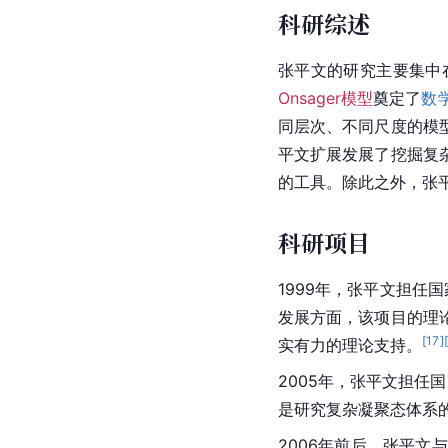
科研综述
张平文的研究主要集中
Onsager模型
奠定了
数
同层次、不同尺度的模
平文扩展发展了挖掘复
的工具。除此之外，张
科研项目
1999年，张平文担任
发展方面，该项目的理
[
17
]
实有力的理论支持。
2005年，张平文担任
是研究复杂凝聚态体系
2006年前后，张平文与