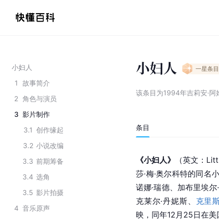
小妇人
小妇人
一星
条目
1
故事简介
该条目为
1994年吉莉安·
2
角色与演员
3
影片制作
条目
3.1
创作缘起
3.2
小说改编
《小妇人》
（英文：Li
3.3
前期筹备
莎·梅·奥尔科特的同名
3.4
选角
诺娜·瑞德、加布里埃尔
3.5
影片拍摄
克莱尔·丹妮斯、
克里斯
4
音乐原声
映，同年12月25日在