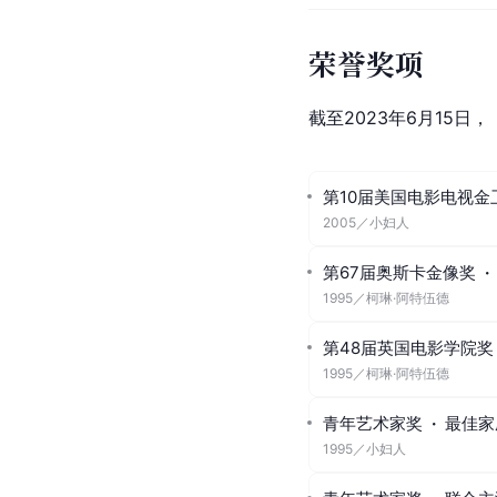
荣誉奖项
截至2023年6月15日
第10届美国电影电视金
2005
／
小妇人
第67届奥斯卡金像奖
·
1995
／
柯琳·阿特伍德
第48届英国电影学院奖
1995
／
柯琳·阿特伍德
青年艺术家奖
·
最佳家
1995
／
小妇人