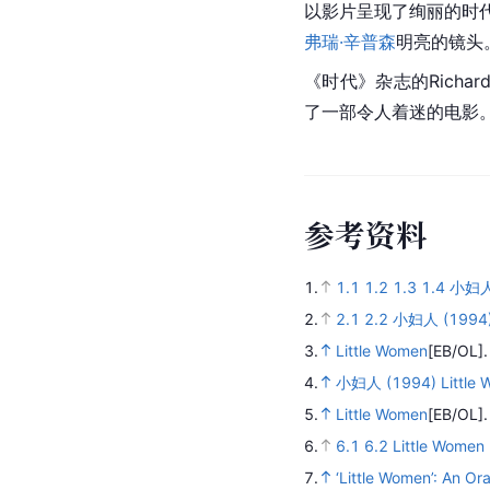
以影片呈现了绚丽的时
弗瑞·辛普森
明亮的镜头
《时代》杂志的Richa
了一部令人着迷的电影
参
考
资
料
1.
1.1
1.2
1.3
1.4
小妇
2.
2.1
2.2
小妇人 (1994)
3.
Little Women
[EB/OL]
4.
小妇人 (1994) Little
5.
Little Women
[EB/OL]
6.
6.1
6.2
Little Wom
7.
‘Little Women’: An Or