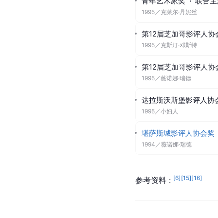
青年艺术家奖
·
联合主
1995
／
克莱尔·丹妮丝
第12届芝加哥影评人协
1995
／
克斯汀·邓斯特
第12届芝加哥影评人协
1995
／
薇诺娜·瑞德
达拉斯沃斯堡影评人协
1995
／
小妇人
堪萨斯城影评人协会奖
1994
／
薇诺娜·瑞德
[
6
]
[
15
]
[
16
]
参考资料 : 