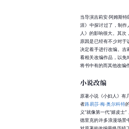
当导演
吉莉安·阿姆斯特
涯》中探讨过了，制作
人》的影响很大。其次
原因是已经有不少对于
决定着手进行改编。
吉
看相关改编作品，以免
将书中有的而其他改编
小说改编
原著小说《小妇人》有
者
路易莎·梅·奥尔科特
义”就像第一代“
嬉皮士
德里克
的许多浪漫场景
对原著的改编最终历经