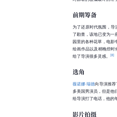
前期筹备
为了还原时代氛围，导
了勘查，该地已变为一
园里的各种花草，电影
绘画作品以及稍晚些时候
[
8
]
给了导演很多灵感。
选角
薇诺娜·瑞德
向导演推荐
多美国男演员，但是他
给导演打了电话，他的
影片拍摄