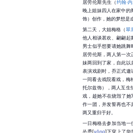
居劳伦斯先生（
约翰·
晚上姐妹四人在家中的
饰）创作，她的梦想是
第二天，大姐梅格（
翠
他人相谈甚欢、翩翩起
男士似乎想要请她跳舞
居劳伦斯，两人第一次
妹两回到了家，自此以
表演戏剧时，乔正式邀
一同看去戏院看戏，梅
托尔兹
饰），两人互生
戏，趁她不在烧毁了她
作一团，并发誓再也不
两又重归于好。
一日梅格去参加当地一
怂
恿
[
yǒng
]
下穿上了华