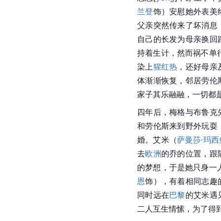
兰登
饰）安慰她外表美
父亲突然传来了坏消息
自己的长发为母亲换回
持着生计，然而祸不单
染上
猩红热
，还好母亲
体渐渐恢复，邻居劳伦
家子其乐融融，一切都
四年后，梅格与布鲁克
和
劳伦斯
来到野外玩耍
婚。艾米（
萨曼莎·玛西
去
欧洲
的乔的位置，跟
的梦想，于是她只身一
恩
饰），有着相同志趣
同时远在
巴黎
的艾米遇
二人互生情愫，为了得