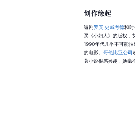
创作缘起
编剧
罗宾·史威考德
和时
买《小妇人》的版权，
1990年代几乎不可能
的电影。
哥伦比亚公司
著小说很感兴趣，她毫