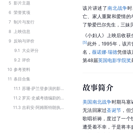
5
影片主题
该片讲述了
南北战争
时
6
荣誉奖项
亡、家人重聚和爱情的
7
制片与发行
了挚爱巴尔先生，三妹
8
上映信息
《小妇人》上映后收获全球
9
反响与评价
[
5
]
此外，1995年，该片
9.1
大众评分
名，
薇诺娜·瑞德
凭借该
9.2
评价
第48届
英国电影学院奖
10
参考资料
11
条目合集
故事简介
11.1
苏珊·萨兰登参演的影视作品
11.2
罗宾·史威考德编剧的影视作品
美国南北战争
时期马塞
11.3
吉莉安·阿姆斯特朗执导的影视作品
无法回家过
圣诞节
，但
歌唱祈祷，度过了一个
遭受着不幸，于是将丰