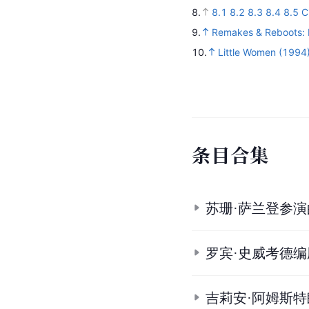
8.
8.1
8.2
8.3
8.4
8.5
C
9.
Remakes & Reboots: L
10.
Little Women (1994)
条
目
合
集
苏珊·萨兰登参
罗宾·史威考德
吉莉安·阿姆斯