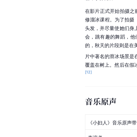
在影片正式开始拍摄之
修溜冰课程。为了拍摄
头发，并尽量使她们身
会，跳
有趣的舞蹈
，他
的，秋天的片段则是在
片中著名的滑冰场景是
覆盖在树上。然后在假
[
12
]
音乐原声
《小妇人》音乐原声带《Li