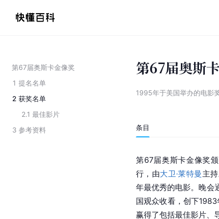
第67届奥斯
第67届奥斯卡金像奖
1
提名名单
1995年于美国举办的电影
2
获奖名单
2.1
最佳影片
条目
3
参考资料
第67届奥斯卡金像奖颁
行，由
大卫·莱特曼
主持
年最优秀的电影。晚会
国观众收看，创下198
赢得了包括
最佳影片
、