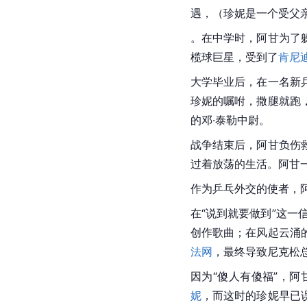
遇，（珍妮是一个受父
。在中学时，阿甘为了
榄球巨星，受到了
肯尼
大学毕业后，在一名新
珍妮的嘱咐，撒腿就跑
的邓·泰勒中尉。
战争结束后，阿甘负伤
过着放荡的生活。阿甘
作为乒乓外交的使者，
在“说到就要做到”这一
创作歌曲；在风起云涌
法网
，最终导致尼克松
因为“傻人有傻福”，
妮
，而这时的珍妮早已