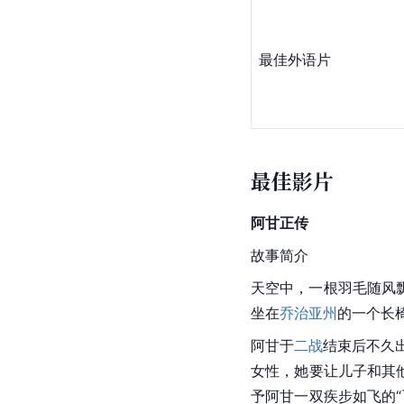
最佳外语片
最佳影片
阿甘正传
故事简介
天空中，一根羽毛随风
坐在
乔治亚州
的一个长
阿甘于
二战
结束后不久
女性，她要让儿子和其
予阿甘一双疾步如飞的