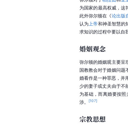
为国家的最高权威，这符
此外弥尔顿在《
论出版
认为
上帝
和神圣智慧的
求知识的过程中要以自我
婚姻观念
弥尔顿
的婚姻观主要呈
国教教会对于婚姻问题
婚看作是一种罪恶，并
少的妻子或丈夫由于不
为基础，而离婚要按照
[
107
]
涉。
宗教思想