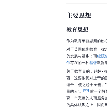
主要思想
教育思想
作为教育革新思潮的热心
对于英国传统教育，弥
的发展与进步；而
经院
帝
存在的一种
基督
教哲
关于教育目的，约翰•
西，这要恢复对上帝的
结合，使之趋于至善。”
[
93
]
量的人”。
 前一个
育一个完整的人而服务
的具体认识之上，因而