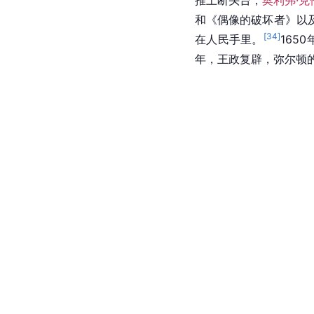
和《偶像的破坏者》以
[
34
]
在人民手里。
165
年，王政复辟，弥尔顿