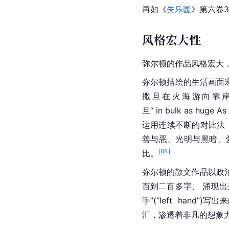
再如《
失乐园
》第六卷3
风格宏大性
弥尔顿
的作品风格宏大
弥尔顿描绘的生活画面
撒旦在火海游向靠岸时，
旦“ in bulk as huge As
运用连续不断的对比法（th
善与恶、光明与黑暗、
[
88
]
比。
弥尔顿的散文作品以政
百到二百多字、 涌现
手”(“left  ha
汇，渗透着非凡的想象