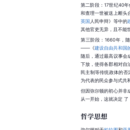
第二阶段：17世纪40
和查理一世被送上断头
英国
人民申辩》等中的
其他官吏无异，且不能
第三阶段：1660年，
——《
建设自由共和国
随后，通过最高议事会
下放，使得各郡相对自
民主制等传统政体的否
为代表的民众参与式共和
但因
弥尔顿
的初心并非
从一开始，这就决定 
哲学思想
弥尔顿对于
柏拉图
和
亚