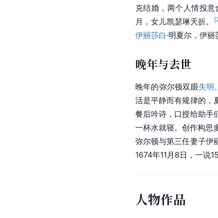
克结婚，两个人情投意
[
月，女儿凯瑟琳夭折。
伊丽莎白
·明夏尔，伊
晚年与去世
晚年的弥尔顿双眼
失明
活是平静而有规律的，
餐后吟诗，口授给助手
一杯水就寝。创作构思
弥尔顿与第三任妻子伊丽
1674年11月8日，一
人物作品