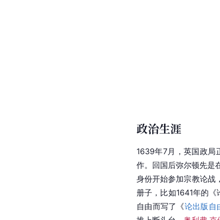
政治生涯
1639年7月，英国政
作。回国后弥尔顿先是
身份开始参加宗教论战
册子，比如1641年的
自由而写了《
论出版自
推上断头台，
奥利弗·克