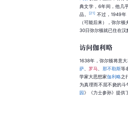
典文学，6年间，他几
[
21
]
品。
 不过，1949
（可能后来），弥尔顿夫
30日弥尔顿就已住在汉
访问伽利略
1638年，
弥尔顿
将
意大
萨
、
罗马
、
那不勒斯
等
学家大思想家
伽利略
之
为真理而不屈不挠的斗
园
》《力士参孙》提供