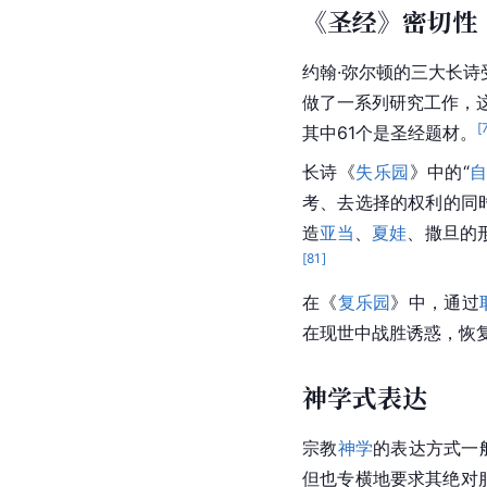
《圣经》密切性
约翰·弥尔顿的三大长
做了一系列研究工作，
[
其中61个是圣经题材。
长诗《
失乐园
》中的“
考、去选择的权利的同
造
亚当
、
夏娃
、撒旦的
[
81
]
在《
复乐园
》中，通过
在现世中战胜诱惑，恢
神学式表达
宗教
神学
的
表达方式
一
但也专横地要求其绝对