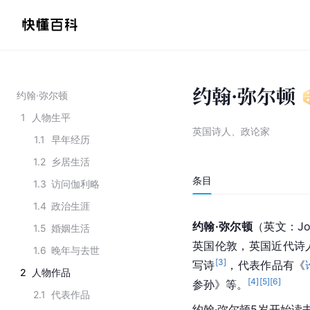
约翰·弥尔顿
约翰·弥尔顿
1
人物生平
英国诗人、政论家
1.1
早年经历
1.2
乡居生活
条目
1.3
访问伽利略
1.4
政治生涯
约翰·弥尔顿
（英文：Joh
1.5
婚姻生活
英国伦敦，英国近代诗
1.6
晚年与去世
[
3
]
写诗
，代表作品有《
2
人物作品
[
4
]
[
5
]
[
6
]
参孙》等。
2.1
代表作品
约翰·弥尔顿5岁开始读