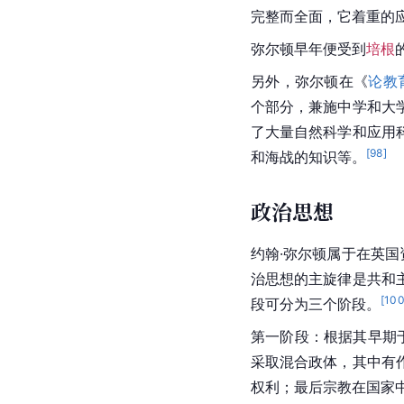
完整而全面，它着重的
弥尔顿
早年便受到
培根
另外，弥尔顿在《
论教
个部分，兼施中学和大
了大量
自然科学
和
应用
[
98
]
和
海战
的知识等。
政治思想
约翰·弥尔顿
属于在
英国
治思想
的主旋律是
共和
[
10
段可分为三个阶段。
第一阶段：根据其早期
采取
混合政体
，其中有
权利；最后宗教在国家