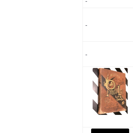
-
-
-