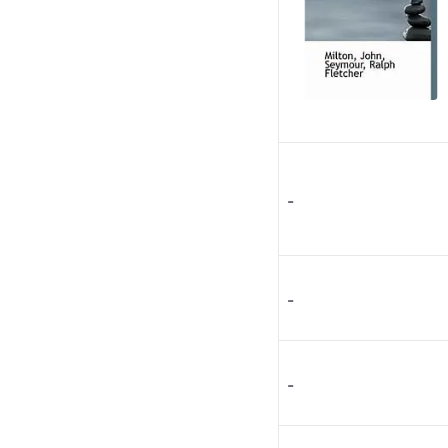
-
-
-