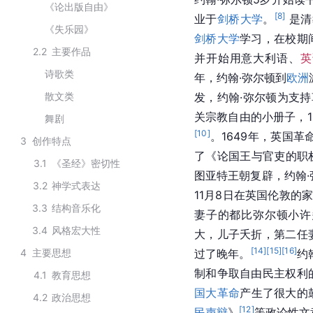
《论出版自由》
[
8
]
业于
剑桥大学
。
 是
《失乐园》
剑桥大学
学习，在校期
2.2
主要作品
并开始用意大利语、
英
诗歌类
年，约翰·弥尔顿到
欧洲
散文类
发，约翰·弥尔顿为支
关宗教自由的小册子，1
舞剧
[
10
]
。1649年，英国
3
创作特点
了《论国王与官吏的职
3.1
《圣经》密切性
图亚特王朝复辟，约翰·
3.2
神学式表达
11月8日在英国伦敦的
3.3
结构音乐化
妻子的都比弥尔顿小许
3.4
风格宏大性
大，儿子夭折，第二任
[
14
]
[
15
]
[
16
]
4
主要思想
过了晚年。
约
制和争取自由民主权利
4.1
教育思想
国大革命
产生了很大的
4.2
政治思想
[
12
]
民声辩
》
等政论性文