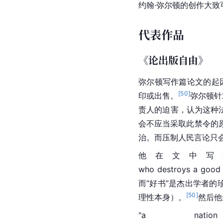
约翰·弥尔顿的创作大
代表作品
《论出版自由》
弥尔顿写作篇论文的起因
[
50
]
印或出售。
弥尔顿针
责人的迫害，认为这种
会不应当采取此禁令的
治。而压制人民言论只
他在文中写道："who k
who destroys a good b
而“好书”是杰出学者
[
50
]
理性本身）。
然后他
"a 
nation