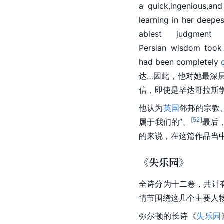
a quick,ingenious,and
learning in her deepe
ablest judgment
Persian wisdom took
had been completely
 
达…因此，他对她最深
信，即使是毕达哥拉斯
他认为
英国
邻邦的宗教
[
52
]
属于我们的”。
最后
的来说，在这篇作品当
《失乐园》
全诗分为十二卷，共计
情节围绕这几个主要人
弥尔顿的长诗《
失乐园