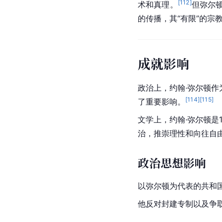
[
112
]
术和真理。
但
弥尔
的传播，其“有限”的宗
成就影响
政治上，约翰·弥尔顿
[
114
]
[
115
]
了重要影响。
文学上，约翰·弥尔顿是
治，推崇理性和向往自
政治思想影响
以
弥尔顿
为代表的共和
他反对封建专制以及争