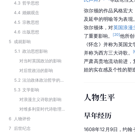
4.3
哲学思想
弥尔顿的作品风格宏大
4.4
婚姻观念
及延申的明喻等为表现
4.5
宗教思想
弥尔顿体，对
英国
浪漫
4.6
出版思想
[
20
]
了重要影响。
他所创
5
成就影响
《怀念》并称为英国文学
5.1
政治思想影响
[
并称为西方三大诗歌。
对当时英国政治的影响
严肃高贵地流动前进，
娃的实在感及个性的塑
对后世政治的影响
5.2
法治政体政治哲学的影响
5.3
文学影响
人物生平
对浪漫主义诗歌的影响
对维多利亚时代诗歌理论的影响
早年经历
6
人物评价
7
后世纪念
1608年12月9日，
约翰