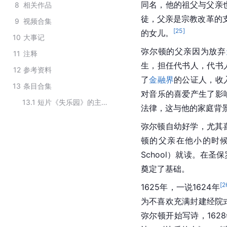
同名，他的祖父与父亲
8
相关作品
徒，父亲是宗教改革的
9
视频合集
[
25
]
的女儿。
10
大事记
弥尔顿的父亲因为放弃
11
注释
生，担任代书人，代书
12
参考资料
了
金融界
的公证人，收
13
条目合集
对音乐的喜爱产生了影
13.1
短片《失乐园》的主要演职人员
法律，这与他的家庭背
弥尔顿自幼好学，尤其
顿的父亲在他小的时
School）就读。在
圣保
奠定了基础。
[
2
1625年，一说1624年
为不喜欢充满封建经院
弥尔顿开始写诗，162