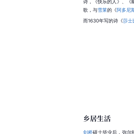
诗
，《快乐的人》、《
歌，与
雪莱
的《
阿多尼
而1630年写的诗《
莎士
乡居生活
剑桥
硕士毕业后，
弥尔