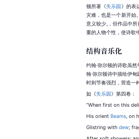
顿所著《
失乐园
》的表
灾难，也是一个新开始
意义较少,，但作品中
重的人物个性，使诗歌
结构音乐化
约翰·弥尔顿
的诗歌虽然
翰·弥尔顿诗中描绘
伊甸
时则节奏强烈，营造一
如《
失乐园
》第四卷：
“When first on this de
His orient 
Beams
, on 
h
Glistring with 
dew
; fra
After soft showers; a