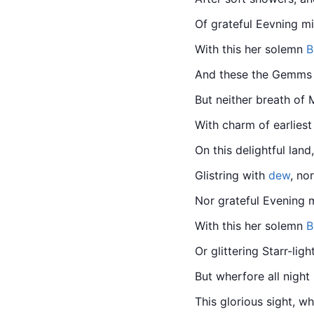
Of grateful Eevning mi
With this her solemn 
B
And these the Gemms o
But neither breath of
With charm of earliest
On this delightful land,
Glistring with 
dew
, no
Nor grateful Evening m
With this her solemn 
B
Or glittering Starr-lig
But wherfore all night
This glorious sight, wh