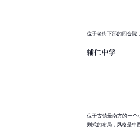
[
2
]
[
9
]
客和办公的场所。
烟馆
位于老街下部的
四合院
辅仁中学