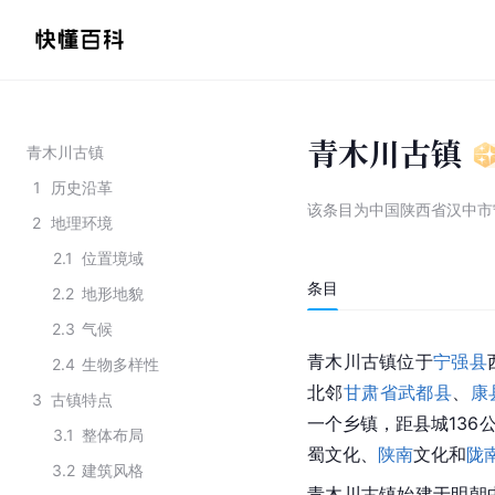
青木川古镇
青木川古镇
1
历史沿革
该条目为
中国陕西省汉中市
2
地理环境
2.1
位置境域
条目
2.2
地形地貌
2.3
气候
青木川古镇位于
宁强县
2.4
生物多样性
北邻
甘肃省
武都县
、
康
3
古镇特点
一个乡镇，距县城136
3.1
整体布局
蜀文化、
陕南
文化和
陇
3.2
建筑风格
青木川古镇始建于明朝