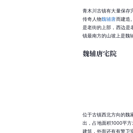
青木川古镇有大量保存
传奇人物
魏辅唐
而建造
是老街的上部，西边是
镇最南方的山坡上是魏
魏辅唐宅院
位于古镇西北方向的魏
出，占地面积1000平
建筑，外面还有有警卫