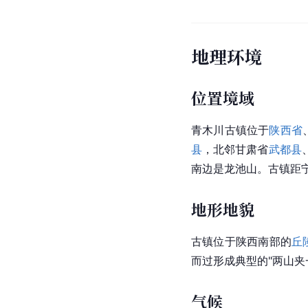
地理环境
位置境域
青木川古镇位于
陕西省
县
，北邻甘肃省
武都县
南边是龙池山。古镇距宁
地形地貌
古镇位于陕西南部的
丘
而过形成典型的"两山夹
气候