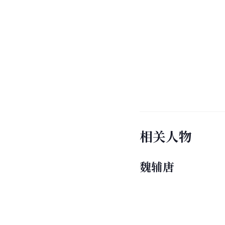
文学作品
《青木川》
小说是作家
叶广芩
于20
选择“土匪”
魏辅唐
“的
[
19
]
新书写英雄。