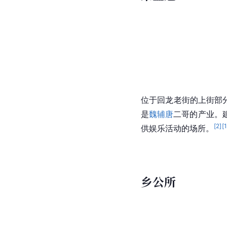
位于回龙老街的上街部
盛昌是当时古镇的百货
口商品，是青木川与外
荣盛魁
位于回龙老街的上街部
是
魏辅唐
二哥的产业。
[
2
]
[
供娱乐活动的场所。