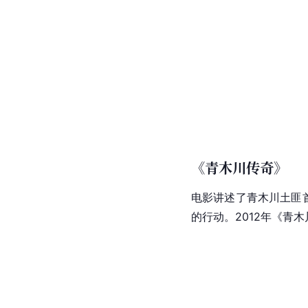
青木川古镇现存有明清
米的商运古栈道，该栈
[
14
]
[
5
]
[
15
军革命纪念馆。
相关文化
影视作品
《一代枭雄》
电视剧改编自作家
叶广
雷镇为地理背景，讲述
镇和平解放的故事。何