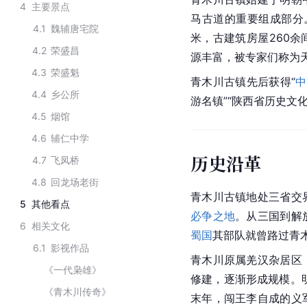
4
主要景点
马古道的重要组成部分
4.1
魏辅唐宅院
米，古建筑房屋260
4.2
荣盛昌
源丰富，被专家们称为
4.3
荣盛魁
青木川古镇先后获得“
中
4.4
乡公所
游名镇”“陕西省历史文
4.5
烟馆
4.6
辅仁中学
历史沿革
4.7
飞凤桥
4.8
回龙场老街
青木川古镇地处三省交
5
其他看点
必争之地
。从三国到解
6
相关文化
蜀国
其部队就曾路过青
6.1
影视作品
青木川原属羌汉杂居区
《一代枭雄》
修建，逐渐形成规模。明
《青木川传奇》
末年，闯王李自成的义