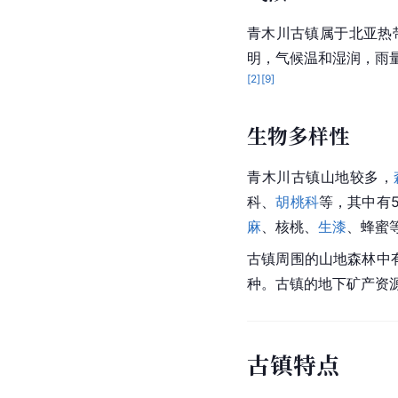
青木川古镇属于
北亚
热
明，气候温和湿润，雨量
[
2
]
[
9
]
生物多样性
青木川古镇山地较多，
科
、
胡桃科
等，其中有
麻
、核桃、
生漆
、蜂蜜
古镇周围的山地森林中
种。古镇的地下矿产资
古镇特点