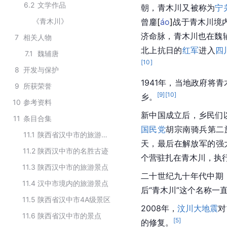
6.2
文学作品
朝，青木川又被称为
宁
《青木川》
曾
鏖
[
áo
]
战于青木川境
济命脉，青木川也在魏辅
7
相关人物
北上抗日的
红军
进入
四
7.1
魏辅唐
[
10
]
8
开发与保护
1941年，当地政府将
9
所获荣誉
[
9
]
[
10
]
乡
。
10
参考资料
新中国成立
后，乡民们
11
条目合集
国民党
胡宗南骑兵第二
11.1
陕西省汉中市的旅游景点
天，最后在解放军的强大
11.2
陕西汉中市的名胜古迹
个营驻扎在青木川，执
11.3
陕西汉中市的旅游景点
二十世纪九十年代中期
11.4
汉中市境内的旅游景点
后“青木川”这个名称一
11.5
陕西省汉中市4A级景区
2008年，
汶川大地震
对
11.6
陕西省汉中市的景点
[
5
]
的修复。