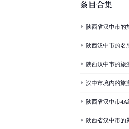
参
考
资
料
1.
1.1
1.2
陕西A级景区
2.
2.1
2.2
2.3
2.4
2.5
2
[D].
西安建筑科技大学,
20
3.
3.1
3.2
青木川古镇成
4.
董宪民主编.
陕西导游
5.
5.1
5.2
5.3
5.4
5.5
6.
6.1
6.2
6.3
6.4
6.5
6
7.
7.1
7.2
国家文物局调
8.
8.1
8.2
8.3
8.4
【汉
9.
9.1
9.2
9.3
9.4
9.5
9
10.
10.1
10.2
10.3
10.