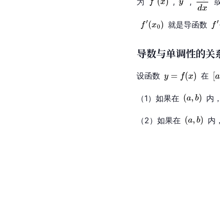
为
,
,
就是导函数
导数与单调性的关
设函数
在
（1）如果在
内
（2）如果在
内