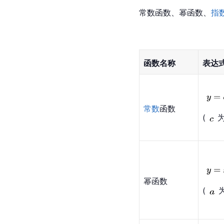
常数函数、
幂函数
、
指
函数名称
表达
常数
函数
(
幂函数
(