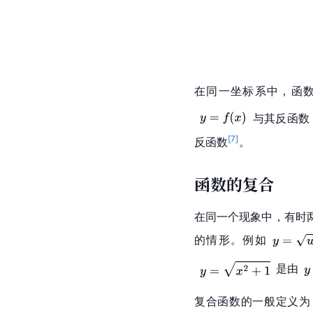
在同一
坐标系
中，函
与其反函数
[
7
]
反函数
。
函数的复合
在同一个现象中，有时
的情形。例如
是由
复合函数的一般定义为