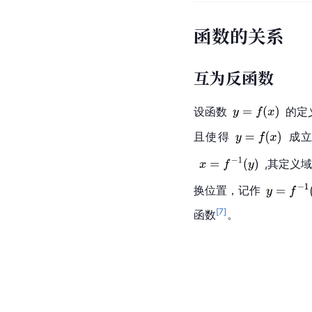
函数的关系
互为反函数
设函数
的定
且使得
成
,其定义
换位置，记作
[
7
]
函数
。