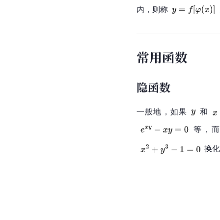
内，则称
常用函数
隐函数
一般地，如果
和
等，
换化