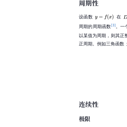
周期性
设函数
在
[
3
]
周期的周期函数
。一
以某值为周期，则其正
正周期。例如三角函数
连续性
极限