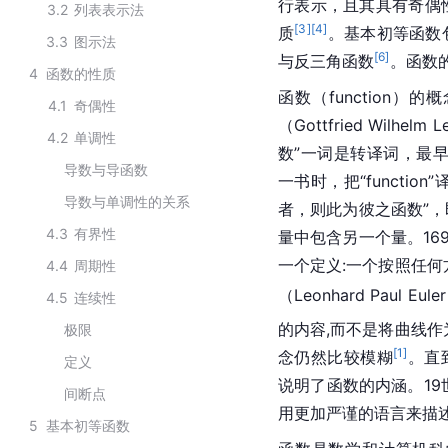
行表示，且其具有奇偶
3.2
列表表示法
[
3
]
[
4
]
质
。基本初等函数
3.3
图示法
[
6
]
与反三角函数
。函数
4
函数的性质
函数（function）
4.1
奇偶性
（Gottfried Wilhe
4.2
单调性
数”一词是转译词，最
导数与导函数
一书时，把“functi
导数与单调性的关系
者，则此为彼之函数”
4.3
有界性
量中包含另一个量。1697年
一个定义:一个按照任
4.4
周期性
（Leonhard Paul E
4.5
连续性
的内容,而不是将曲线作
极限
[
1
]
念仍然比较模糊
。直
定义
说明了函数的内涵。19
间断点
用更加严谨的语言来描
5
基本初等函数