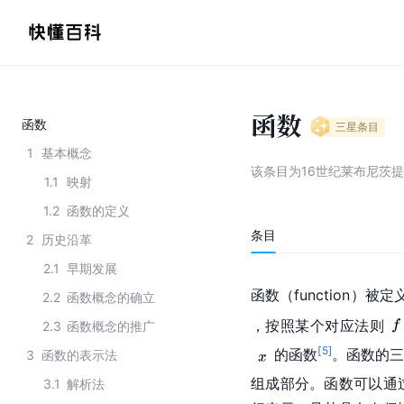
函数
函数
三星
条目
1
基本概念
该条目为
16世纪莱布尼茨
1.1
映射
1.2
函数的定义
条目
2
历史沿革
2.1
早期发展
函数（function）被
2.2
函数概念的确立
，按照某个对应法则
2.3
函数概念的推广
[
5
]
的函数
。函数的三
3
函数的表示法
组成部分。函数可以通
3.1
解析法