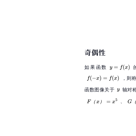
奇偶性
如果函数
，则
函数图像关于
轴对
、