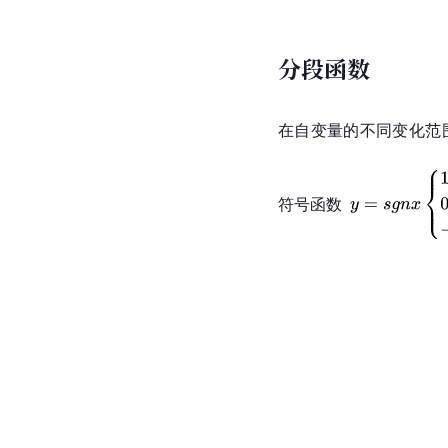
分段函数
在自变量的不同变化范
符号函数