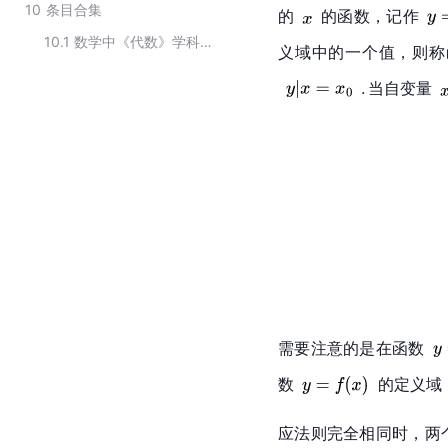
10
条目合集
的
的函数，记作
10.1
数学中《代数》学科涉及的数学术语
义域中的一个值，则称
.
当自变量
需要注意的是在函数
数
的定义域
应法则完全相同时，两