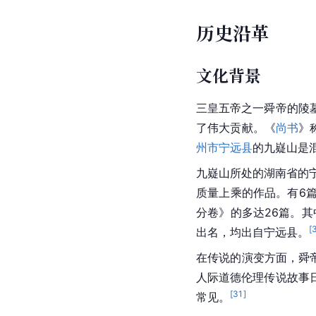
历史沿革
文化背景
三皇五帝
之一舜帝的陵
了伟大贡献。《
尚书
》
州市
宁远县
的九嶷山是
九嶷山所处的湖南省的
质量上乘的作品。有6篇
分卷》的多达26篇。其
[
出名，均出自
宁远县
。
在传说的演变方面，舜
人际道德伦理传说故事
[
31
]
常见。