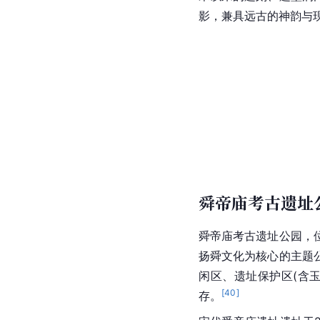
影，兼具远古的神韵与
舜帝庙考古遗址
舜帝庙考古遗址公园，
扬舜文化为核心的
主题
闲区、遗址保护区(含
[
40
]
存。