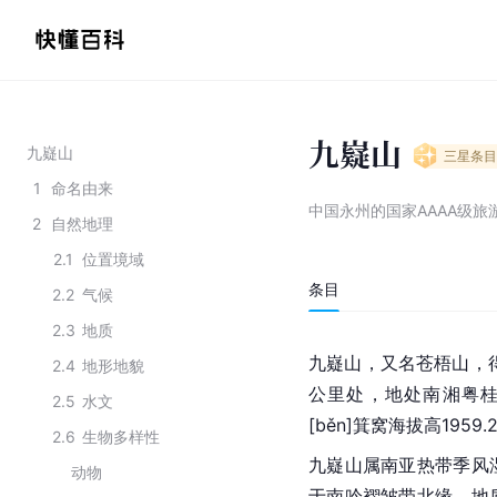
九嶷山
九嶷山
三星
条目
1
命名由来
中国永州的国家AAAA级旅
2
自然地理
2.1
位置境域
条目
2.2
气候
2.3
地质
九嶷山，又名苍梧山，
2.4
地形地貌
公里处，地处南湘粤
2.5
水文
[běn]
箕窝海拔高1959
2.6
生物多样性
九嶷山属南亚热带季风
动物
于南吟褶皱带北缘，地