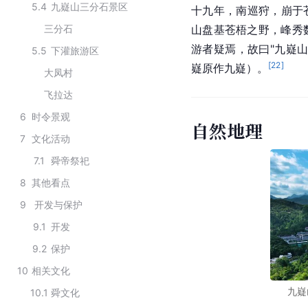
5.4
九嶷山三分石景区
十九年，南巡狩，崩于
三分石
山盘基苍梧之野，峰秀
游者疑焉，故曰"九嶷
5.5
下灌旅游区
[
22
]
嶷原作九嶷）。
大凤村
飞拉达
6
时令景观
自然地理
7
文化活动
7.1
舜帝祭祀
8
其他看点
9
开发与保护
9.1
开发
9.2
保护
10
相关文化
九嶷
10.1
舜文化