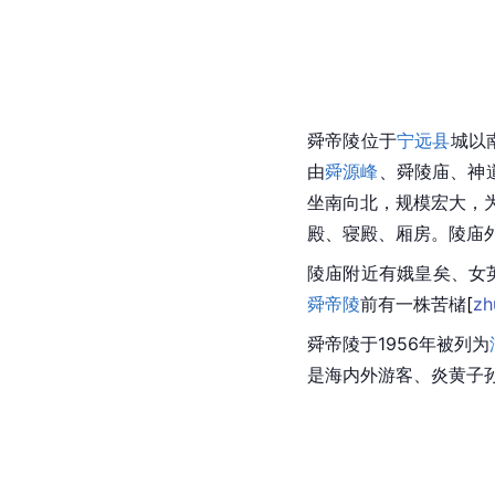
舜帝陵位于
宁远县
城以
由
舜源峰
、舜陵庙、神
坐南向北，规模宏大，
殿
、
寝殿
、厢房。陵庙外
陵庙附近有
娥皇
矣、
女
舜帝陵
前有一株
苦
槠
[
zh
舜帝陵于1956年被列为
是海内外游客、炎黄子孙