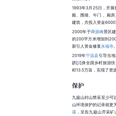
1993年3月25日，开
殿、围墙、午门 、厢房
建筑，共投入资金600
2000年于
舜源峰
景区建
的200平方米增加到20
新引人资金修复
永福寺
2019年
宁远县
引导当地
跻
[
jī
]
身全国乡村旅游扶
积13.5万亩，实现了
保护
九嶷山封山禁采至少可
山环境保护的记录就更
谋
，呈告九嶷山开采矿