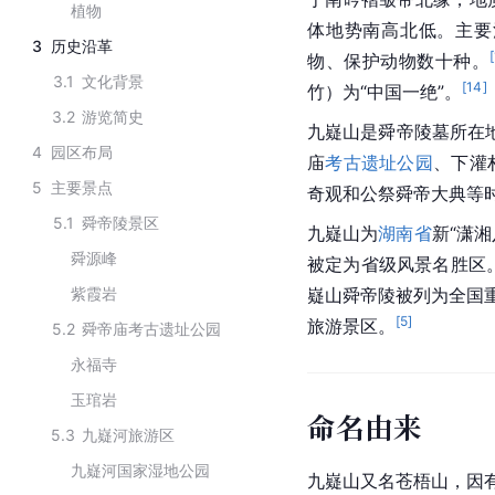
植物
体地势南高北低。主要
3
历史沿革
[
物、保护动物数十种。
3.1
文化背景
[
14
]
竹）为“中国一绝”。
3.2
游览简史
九嶷山是舜帝陵墓所在
4
园区布局
庙
考古遗址公园
、下灌
5
主要景点
奇观和公祭舜帝大典等
5.1
舜帝陵景区
九嶷山为
湖南省
新“潇
舜源峰
被定为省级风景名胜区
紫霞岩
嶷山舜帝陵被列为全国
[
5
]
旅游景区。
5.2
舜帝庙考古遗址公园
永福寺
玉琯岩
命名由来
5.3
九嶷河旅游区
九嶷河国家湿地公园
九嶷山又名苍梧山，因