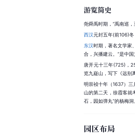
游览简史
尧舜禹时期，“禹南巡，
西汉
元封五年(前106)
东汉
时期，著名文学家
合，兴播建云。“是中
唐开元十三年(725)，2
览九嶷山，写下《
远别
明
崇祯
十年（1637）
山的第二天，徐霞客就
石，园如弹丸”的
杨梅
洞
园区布局