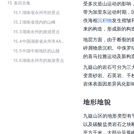
15
条目合集
受多次
造山运动
的影响
带为加里东运动时期，
15.1
湖南省永州市的景点
佚海相
沉积物
发生褶皱
15.2
湖南省境内的山峰
来的构造，形成新的构
15.3
湖南永州的旅游景点
地层方面，由于断裂的
15.4
中国湖南省永州市4A景区
碎屑物质沉积。中
侏罗
15.5
中国中南地区的山脉
的喜马拉雅运动及新构
15.6
湖南永州市的旅游景点
九嶷山的岩石可分为三
变质砂岩、
石英岩
、千
岩体表面因差异风化影
地形地貌
九嶷山区的地形类型有
以及
碳酸盐
类岩石之块
平方千米，大部分呈
孤