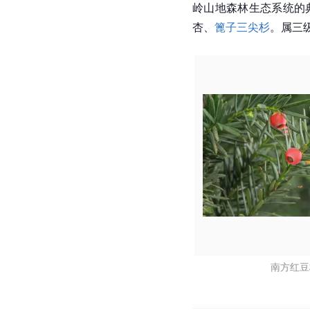
岭山地森林生态系统的
杏、
篦子三尖杉
。属三
南方红豆