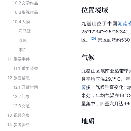
10.2
文学作品
位置境域
10.3
影视作品
10.4
人物
九嶷山位于中国
湖南
司马迁
25°12′34″~25°18′34″
[
24
]
区。
景区面积约53
蔡邕
李白
气候
11
重要事件
11.1
重要荣誉
九嶷山区属南亚热带季
12
旅游信息
月平均气温29.1° C
雾
多，气候垂直变化比较
12.1
开放时间
米处，年均气温在13℃
12.2
门票
量集中，四至六月达96
12.3
交通
13
视频合集
地质
14
参考资料