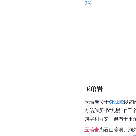
[
50
]
玉琯岩
玉琯岩位于
舜源峰
以约
方信孺所书“九嶷山”三个
题字和诗文，遍布于玉
玉琯岩
为石山溶洞。洞