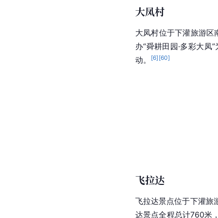
大凤村
大凤村位于下灌旅游区
办“舜耕田园·多彩大
[
6
]
[
60
]
动。
飞拉达
飞拉达景点位于下灌旅
达景点全程总计760米