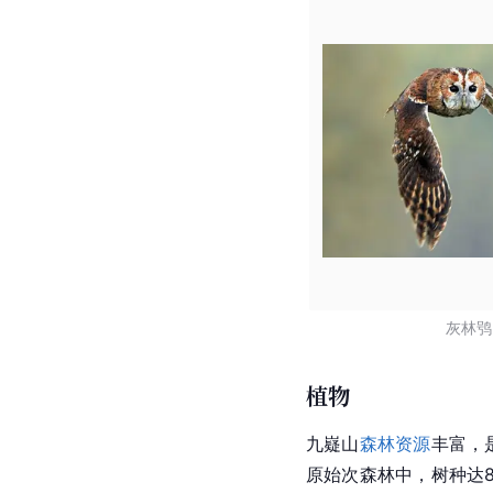
灰林鸮
植物
九嶷山
森林资源
丰富，
原始次森林中，树种达8