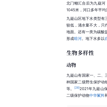
北门蚴汇合后为
九嶷河
1045米，河口多年平均
九嶷山区
地下水
类型有
较低，涌水量不大，只
地面。还有一类为
碳酸
形成
暗河
。地下水多以
生物多样性
动物
九嶷山有国家一、二、三
种国家二级野生保护动
[
28
]
等。
2021年九嶷
二级保护动物
中华鬣羚