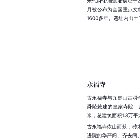
宋代舜帝庙遗址遗址于20
月被公布为全国重点文
1600多年。遗址内出
永福寺
古永福寺与九嶷山古舜
舜陵敕建的皇家寺院，原
米，总建筑面积1.3万平
古永福寺依山而筑，砖
进院的华严阁、齐去阁