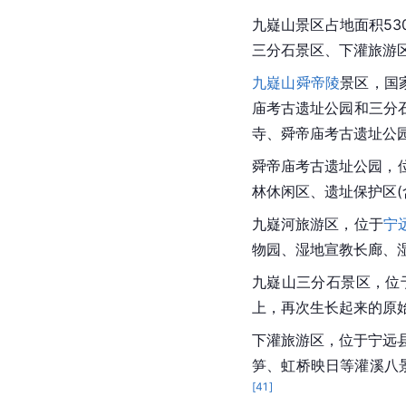
九嶷山景区占地面积5
三分石景区、下灌旅游区
九嶷山舜帝陵
景区，国
庙考古遗址公园和三分
寺
、舜帝庙
考古遗址公
舜帝庙考古遗址公园，
林休闲区、遗址保护区(
九嶷河
旅游区，位于
宁
物园、湿地宣教长廊、
九嶷山三分石景区，位
上，再次生长起来的原
下灌旅游区，位于宁远
笋、虹桥映日等灌溪八
[
41
]