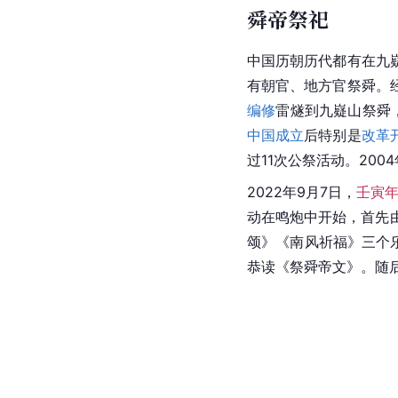
舜帝祭祀
中国历朝历代都有在九
有朝官、地方官祭舜。
编修
雷燧到九嶷山祭舜
中国成立
后特别是
改革
过11次
公祭
活动。200
2022年9月7日，
壬寅
动在鸣炮中开始，首先由
颂》《南风祈福》三个
恭读《祭舜帝文》。随