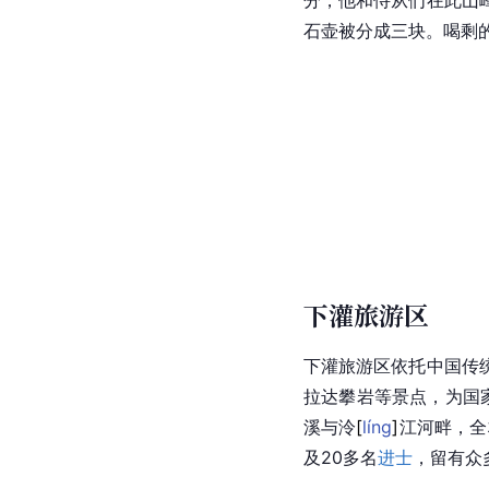
石壶被分成三块。喝剩
下灌旅游区
下灌旅游区依托
中国
传
拉达攀岩等景点，为国家
溪与
泠
[
líng
]
江河畔，全
及20多名
进士
，留有众