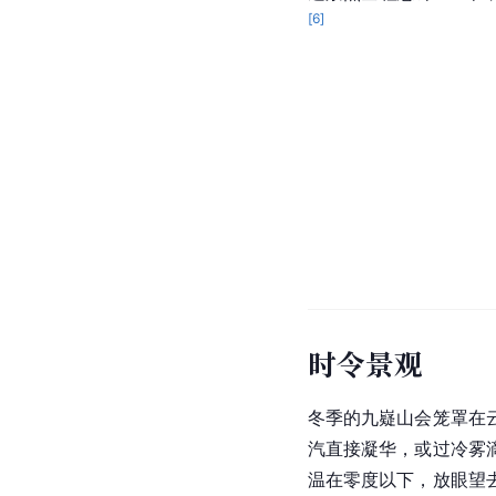
[
6
]
时令景观
冬季的九嶷山会笼罩在
汽直接
凝华
，或过冷雾
温在零度以下，放眼望