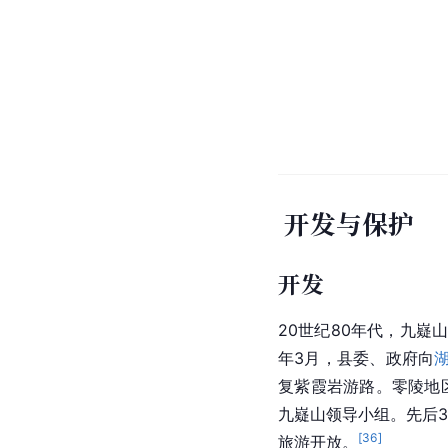
开发与保护
开发
20世纪80年代，九嶷
年3月，县委、政府向
复
紫霞岩
游路。
零陵地
九嶷山领导小组。先后
[
36
]
旅游开放。