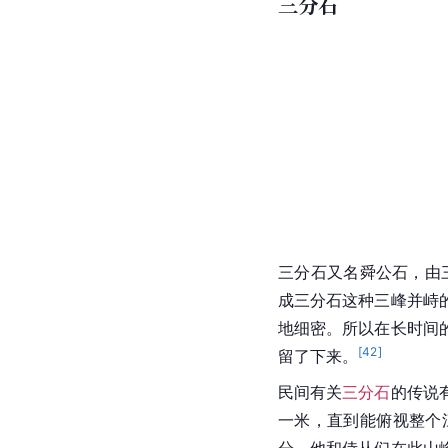
三分石
三分石又名舜公石，由三
成三分石这种三峰并峙
地细密。所以在长时间
[
42
]
留了下来。
民间有关
三分石
的传说
一米，直到能俯视整个
分，他和侍从们在此山