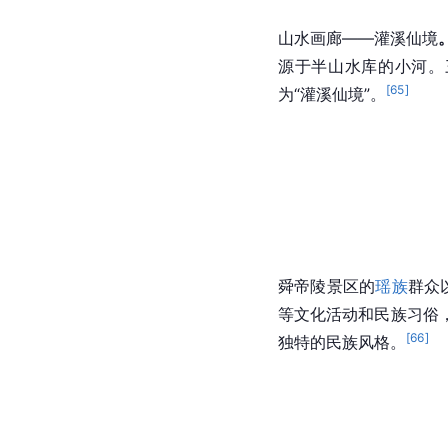
山水画廊——灌溪仙境
源于半山水库的小河。
[
65
]
为“灌溪仙境”。
舜帝陵景区的
瑶族
群众
等文化活动和民族习俗
[
66
]
独特的民族风格。