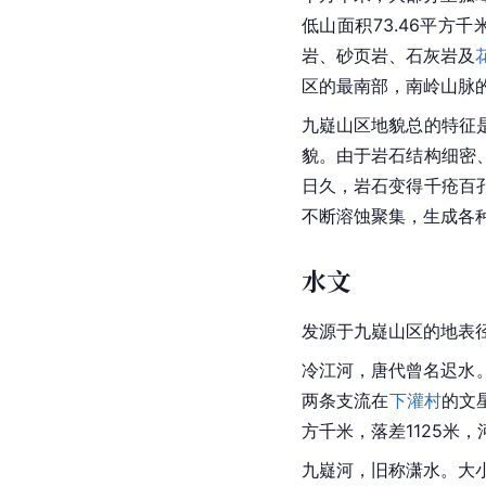
低山面积73.46平方千
岩、砂页岩、石灰岩及
区的最南部，
南岭
山脉
九嶷山区地貌总的特征
貌。由于岩石结构细密
日久，岩石变得千疮百
不断溶蚀聚集，生成各
水文
发源于九嶷山区的地表
冷江河，
唐代
曾名迟水
两条支流在
下灌村
的文
方千米，落差1125米，
九嶷河，旧称潇水。大