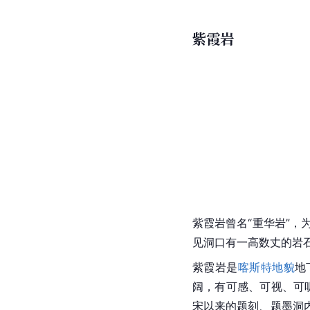
紫霞岩
紫霞岩曾名“重华岩”，
见洞口有一高数丈的岩
紫霞岩是
喀斯特地貌
地
阔，有可感、可视、可
宋以来的题刻、题墨洞