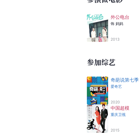
饰
蒋姗姗
2011
参演电视剧
此处禁止恋爱
[
37
]
饰
/
暂未上映
参演微电影
外公电台
饰
妈妈