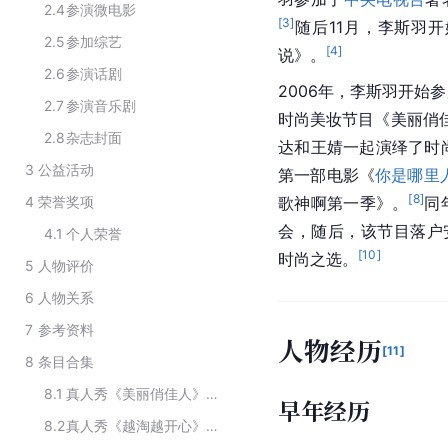
2.4
参演微电影
[
3
]
随后11月，李斯羽
2.5
参加综艺
[
4
]
说》。
2.6
参演话剧
2006年，李斯羽开始
2.7
参演音乐剧
时尚美妆节目《美丽俏
2.8
杂志封面
达和王婧一起演绎了时
3
公益活动
第一部电影《
你是哪里
[
8
]
4
荣誉奖项
歌神啊第一季》。
同
会，随后，该节目落户
4.1
个人荣誉
[
10
]
时尚之选。
5
人物评价
6
人物关系
7
参考资料
人物经历
[
11
]
8
条目合集
8.1
真人秀《美丽俏佳人》的主要演员
早年经历
8.2
真人秀《越淘越开心》主要演员