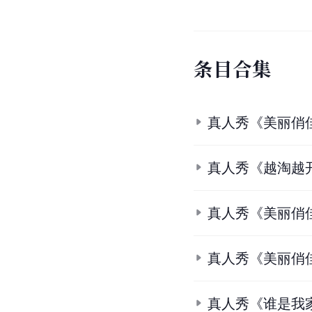
1.
李斯羽
.
猫眼电影.
[20
2.
2.1
2.2
2.3
资料:《我
3.
3.1
3.2
3.3
3.4
对话
4.
4.1
4.2
《幸运52》
5.
美丽俏佳人 (2006)
.
豆
6.
6.1
6.2
三位女主播《
7.
你是哪里人
.
猫眼电影
8.
8.1
8.2
偶滴歌神啊 第一
9.
9.1
9.2
李静《美丽俏
10.
10.1
10.2
2021
条
目
合
集