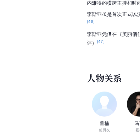
[
2
]
以上资料来源*
数据统计截止时间：202
人物评价
李斯羽非常漂亮，她的
一米八二的高挑纤瘦身
她说话语速很快，思路
李斯羽自信美丽、光芒
内难得的横跨主持和时
李斯羽虽是首次正式以
[
46
]
李斯羽凭借在《美丽俏