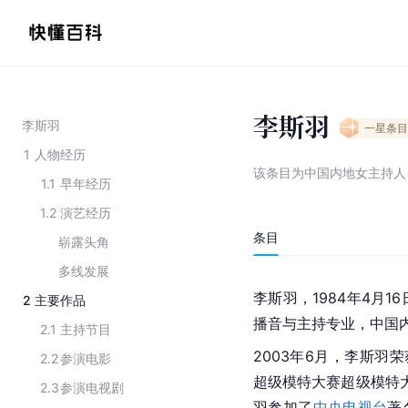
李斯羽
李斯羽
一星
条目
1
人物经历
该条目为
中国内地女主持人
1.1
早年经历
1.2
演艺经历
条目
崭露头角
多线发展
李斯羽，1984年4月
2
主要作品
播音与主持专业，中国
2.1
主持节目
2003年6月，李斯羽
2.2
参演电影
超级模特大赛超级模特大
2.3
参演电视剧
羽参加了
中央电视台
著