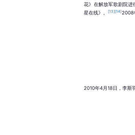
花》在解放军歌剧院进
[
13
]
[
14
]
星在线》。
20
2010年4月18日，