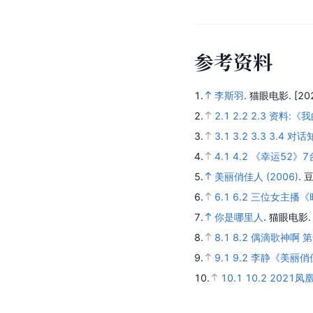
[
47
]
评）
人
物
关
系
董楠
马
前男友
搭
参
考
资
料