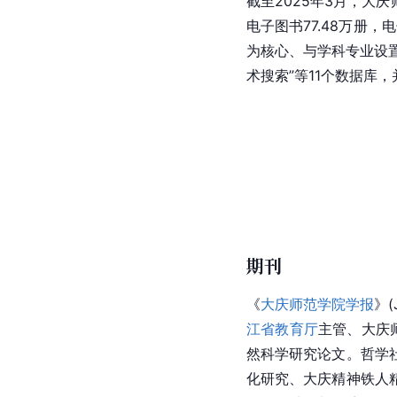
截至2025年3月，大庆
电子图书77.48万册
为核心、与学科专业设
术搜索”等11个数据库
期刊
《
大庆师范学院学报
》(
江省教育厅
主管、大庆
然科学研究论文。哲学
化研究、大庆精神铁人