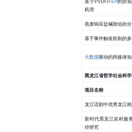
基于PVDF/
FEP
的防垢
机理
燕麦响应盐碱胁迫的分
基于事件触发机制的多
大数据
驱动的跨媒体知
黑龙江省哲学社会科学
项目名称
龙江话剧中优秀龙江精
新时代黑龙江农村服
径研究