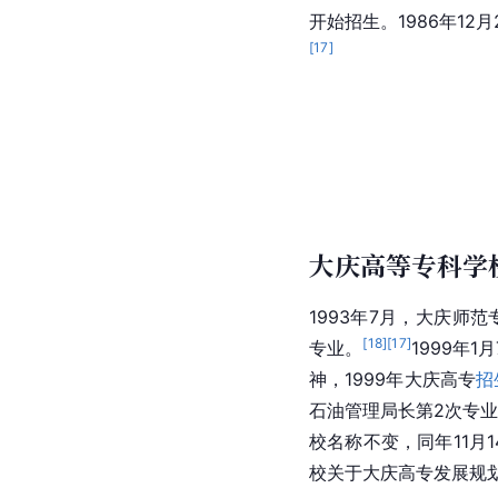
开始招生。1986年1
[
17
]
大庆高等专科学
1993年7月，大庆师
[
18
]
[
17
]
专业。
1999年
神，1999年大庆高专
招
石油管理局长第2次专
校名称不变，同年11月
校关于大庆高专发展规