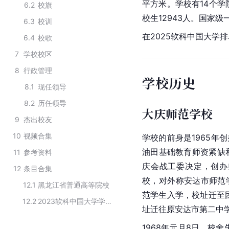
平方米。学校有14个学
6.2
校旗
校生12943人。国家
6.3
校训
在2025软科中国大学
6.4
校歌
7
学校校区
8
行政管理
学校历史
8.1
现任领导
8.2
历任领导
大庆师范学校
9
杰出校友
10
视频合集
学校的前身是1965年
油田基础教育师资紧缺
11
参考资料
庆会战工委决定，创办
12
条目合集
校，对外称安达市师范
12.1
黑龙江省普通高等院校
范学生入学，校址迁至团
12.2
2023软科中国大学学前教育专业排名
址迁往原安达市第二中
1968年元月8日，校