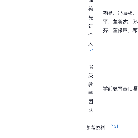
师
德
鞠晶、冯展极、
先
平、董新杰、孙
进
芬、董保臣、邓
个
人
[
41
]
省
级
教
学前教育基础理
学
团
队
[
43
]
参考资料：