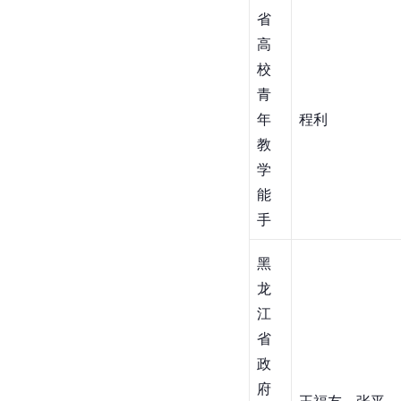
省
高
校
青
年
程利
教
学
能
手
黑
龙
江
省
政
府