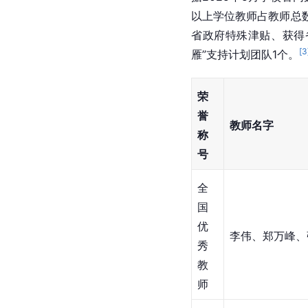
以上学位教师占教师总数
省政府特殊津贴、获得
[
3
雁”支持计划团队1个。
荣
誉
教师名字
称
号
全
国
优
李伟、郑万峰、
秀
教
师