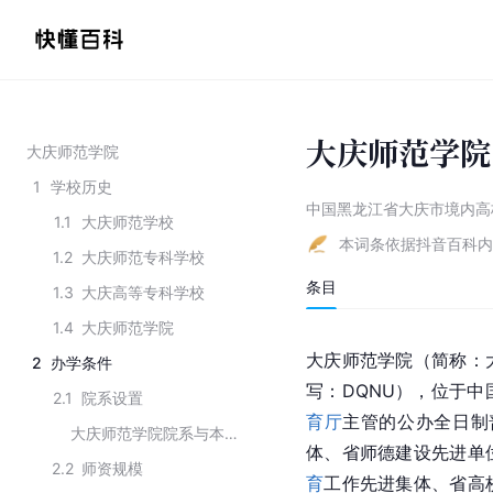
大庆师范学院
大庆师范学院
1
学校历史
中国黑龙江省大庆市境内高
1.1
大庆师范学校
本词条依据抖音百科内
1.2
大庆师范专科学校
条目
1.3
大庆高等专科学校
1.4
大庆师范学院
大庆师范学院（简称：大庆师院
2
办学条件
写：DQNU），位于中
2.1
院系设置
育厅
主管的公办全日制
大庆师范学院院系与本科专业
体、省师德建设先进单
2.2
师资规模
育
工作先进集体、省高