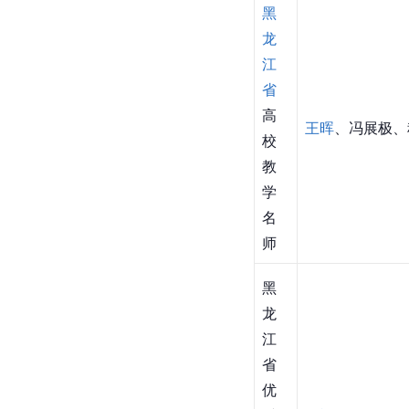
黑
龙
江
省
高
王晖
、冯展极、
校
教
学
名
师
黑
龙
江
省
优