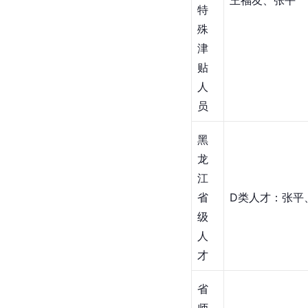
王福友、张平
特
殊
津
贴
人
员
黑
龙
江
省
D类人才：张平
级
人
才
省