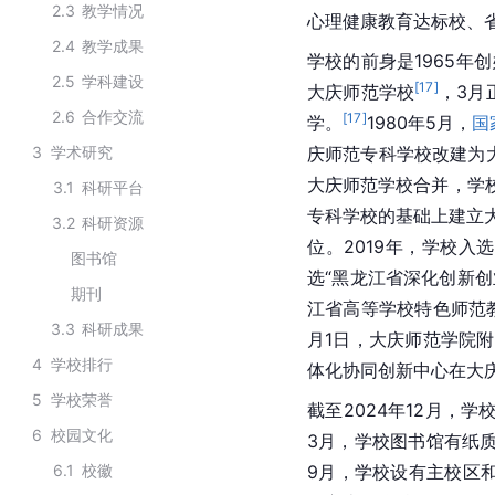
2.3
教学情况
心理健康教育达标校、
2.4
教学成果
学校的前身是1965年
2.5
学科建设
[
17
]
大庆师范学校
，3月
2.6
合作交流
[
17
]
学。
1980年5月，
国
3
学术研究
庆师范专科学校改建为
大庆师范学校合并，学
3.1
科研平台
专科学校的基础上建立
3.2
科研资源
位。2019年，学校入选
图书馆
选“黑龙江省深化创新创
期刊
江省高等学校特色师范
3.3
科研成果
月1日，大庆师范学院
4
学校排行
体化协同创新中心在大
5
学校荣誉
截至2024年12月，学
6
校园文化
3月，学校图书馆有纸质图
6.1
校徽
9月，学校设有主校区和