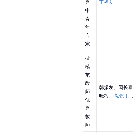
秀
王福友
中
青
年
专
家
省
模
范
教
韩振发、闵长泰
师
晓梅、
高清河
、
优
秀
教
师