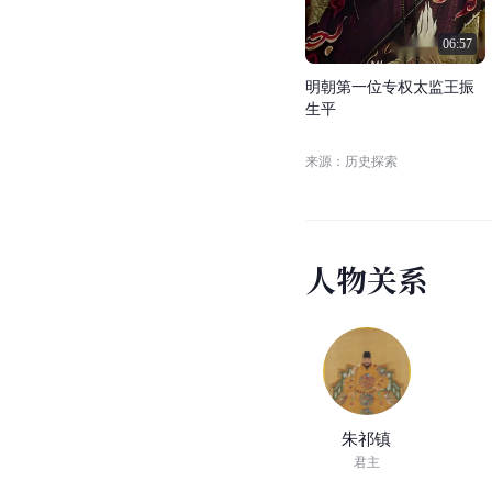
06:57
明
朝
第
一
位
专
权
太
监
王
振
生
平
来源：历史探索
人
物
关
系
朱祁镇
君主