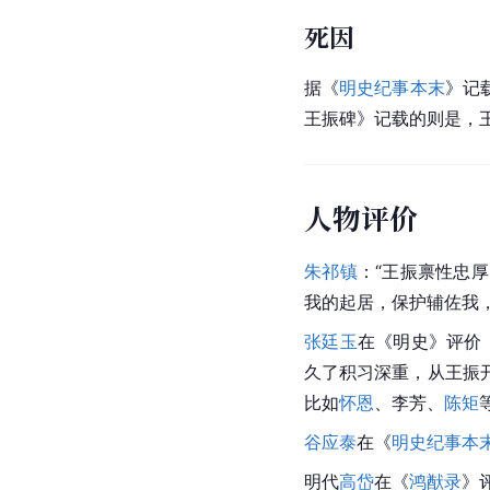
死因
据《
明史纪事本末
》记
王振碑》记载的则是，
人物评价
朱祁镇
：“王振禀性忠
我的起居，保护辅佐我
张廷玉
在《明史》评价
久了积习深重，从王振
比如
怀恩
、
李芳
、
陈矩
谷应泰
在《
明史纪事本
明代
高岱
在《
鸿猷录
》