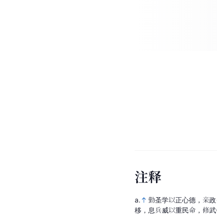
注
释
a.
勤圣学以正心德，亲政
移，息兵威以重民命，修武