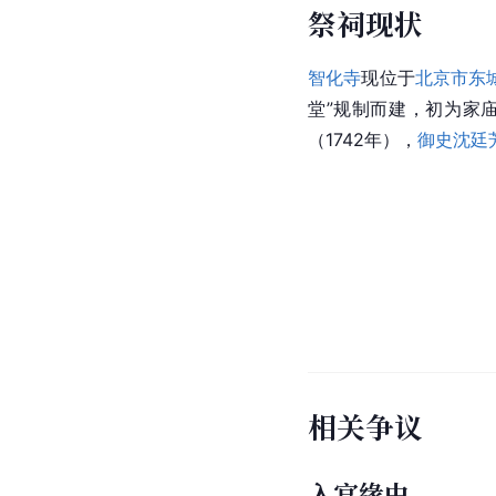
祭祠现状
智化寺
现位于
北京市东
堂”规制而建，初为家庙
（1742年），
御史
沈廷
相关争议
入宫缘由