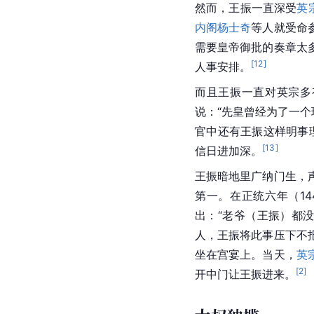
然而，王振一直深受
英
内阁
杨士奇
等人就受命
需要皇帝御批的奏章太
[
12
]
人事安排。
而且王振一直对英宗多
说：“先皇曾经为了一
官中还有王振这样明事
[
13
]
信日进加深。
王振暗地里广纳门生，
第一。在正统六年（14
出：“老爷（王振）都
人，王振将此事压下不
坐在宫宴上。当天，
英
[
2
]
开中门让王振进来。