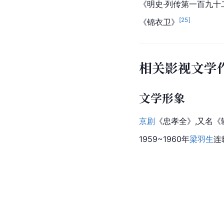
《明史·列传第一百九十
[
25
]
《锦衣卫》
相关影视文学
文学形象
京剧
《忠孝全》,又名
1959~1960年
梁羽生
连