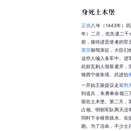
身死土木堡
正统
八年（1443年）
年）二月，也先遣二千
前，接待进贡使者的官
英宗
御驾亲征，大臣们
这些人编入各军中。进
此前瓦剌人假装避开，
锋西宁侯朱瑛、武进伯
一开始王振提议走
紫荆
到追兵，朱勇奉命领三
留在土木堡。第二天，
占领。明朝军队两天没
同时下令移营就水。在
跑。为了活命，不少士