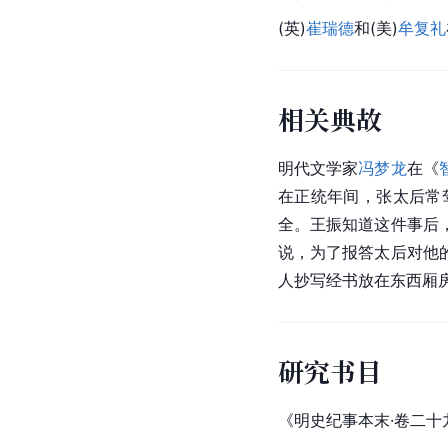
(英)
崔瑞德
和(美)
牟复礼
相关典故
明代文学家
冯梦龙
在《
在正统年间，张太后常
全。王振知道这件事后
说，为了报答太后对他
人抄写经书放在东西厢
研究书目
《明史纪事本末·卷二十