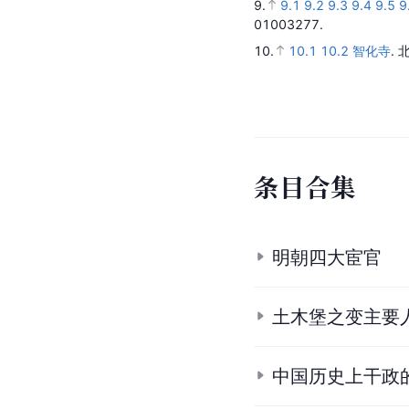
9.
9.1
9.2
9.3
9.4
9.5
9
01003277.
10.
10.1
10.2
智化寺
.
条
目
合
集
明朝四大宦官
土木堡之变主要
中国历史上干政