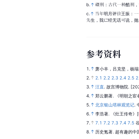
b.
磔刑：古代一种酷刑，
c.
当年明月评价王振：一
先生，我已经无话可说，抛
参
考
资
料
1.
萧小丰，吕克坚，杨瑞
2.
2.1
2.2
2.3
2.4
2.5
2
3.
汪直
.
故宫博物院.
[20
4.
郑云鹏著.
《明朝之宦
5.
北京银山塔林观览记
.
6.
李浩著.
《灶王传奇》
7.
7.1
7.2
7.3
7.4
7.5
8.
历史氪著.
超有趣的中国