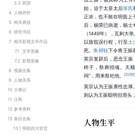
3.3
死因
始，迫于太皇太后
张氏
4
人物评价
正浓，也不敢在明面上
5
相关典故
后，杨荣已病逝，杨士
6
研究书目
（1449年），瓦剌大
7
相关影视文学作品
以致耽误行程，行至
土
死。
朱祁钰
下令将王振
7.1
文学形象
英宗复辟后，思念王振
7.2
影视形象
样子，祭葬招魂。天顺元
8
视频合集
[
2
]
[
9
]
[
祠”，用来祭祀他。
9
人物关系
英宗认为王振禀性忠厚
10
大事记
则认为王振聪明但滑头
11
注释
12
参考资料
13
条目合集
人物生平
13.1
明朝四大宦官