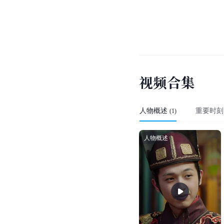
视
频
合
集
人物概述
重要时刻
(
1
)
人物概述