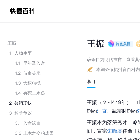
王振
王振
特色条目
1
人物生平
该条目为
明代宦官
，
查看
其
1.1
早年及入宫
本词条依据抖音百科内
1.2
侍奉英宗
条目
1.3
大权独揽
1.4
身死土木堡
王振（？-1449年），
2
祭祠现状
期的
汪直
、武宗时期的
3
相关争议
王振本为落第秀才，略
3.1
入宫缘由
间，宣宗
朱瞻基
任命王
3.2
土木之变的成因
信王振，被其称为王伴