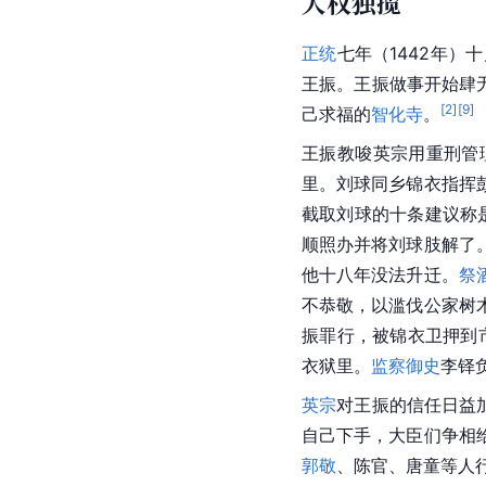
大权独揽
正统
七年（1442年）
王振。王振做事开始肆
[
2
]
[
9
]
己求福的
智化寺
。
王振教唆英宗用重刑管
里。刘球同乡锦衣指挥
截取刘球的十条建议称
顺照办并将刘球肢解了
他十八年没法升迁。
祭
不恭敬，以滥伐公家树
振罪行，被锦衣卫押到
衣狱里。
监察御史
李铎
英宗
对王振的信任日益
自己下手，大臣们争相
郭敬
、陈官、唐童等人