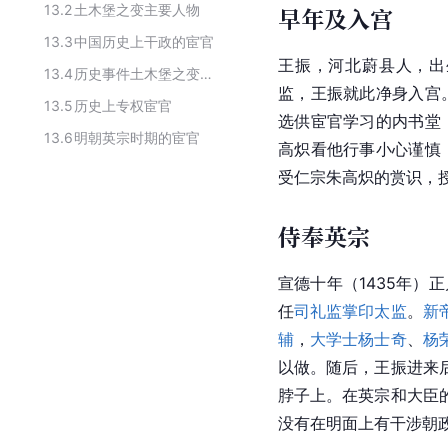
13.2
土木堡之变主要人物
早年及入宫
13.3
中国历史上干政的宦官
王振，河北蔚县人，出
13.4
历史事件土木堡之变的主要人物
监，王振就此净身入宫
13.5
历史上专权宦官
选供宦官学习的内书堂
13.6
明朝英宗时期的宦官
高炽看他行事小心谨慎
受仁宗朱高炽的赏识，
侍奉英宗
宣德十年（1435年
任
司礼监掌印太监
。
新
辅
，
大学士
杨士奇
、
杨
以做。随后，王振进来
脖子上。在英宗和大臣
没有在明面上有干涉朝