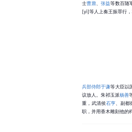
士
曹鼐
、
张益
等数百随
[yì]
等人上奏王振罪行，
兵部侍郎
于谦
等大臣以
议放人。朱祁玉派
杨善
重，武清侯
石亨
、副都
职，并用香木雕刻他的