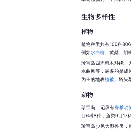
生物多样性
植物
植物种类共有100科30
例如
水曲柳
、
黄檗
、
胡
珍宝岛四周树木环绕，
水曲柳等，最多的是成
为主的地表
植被
。塔头
动物
珍宝岛上记录有
脊椎动
目6科8种，鱼类9目17
珍宝岛少见大型兽类，