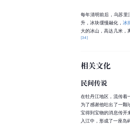
每年
清明
前后，
乌苏里
升，冰块缓慢融化，
冰
大的
冰山
，高达几米，
[
34
]
相关文化
民间传说
在
牡丹江
地区，流传着
为了感谢他吐出了一颗
宝得到宝物的消息传开
入江中，形成了一座岛