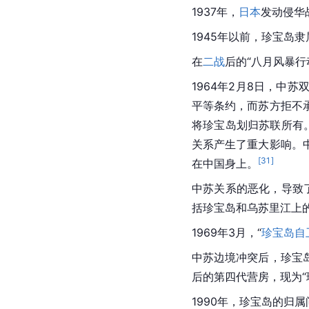
1937年，
日本
发动
侵华
1945年以前，珍宝岛隶
在
二战
后的“八月风暴行
1964年2月8日，中
平等条约，而苏方拒不
将珍宝岛划归苏联所有
关系产生了重大影响。
[
31
]
在中国身上。
中苏关系的恶化，导致了
括珍宝岛和
乌苏里江
上
1969年3月，“
珍宝岛自
中苏边境冲突
后，珍宝
后的第四代营房，现为“
1990年，珍宝岛的归属