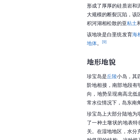
形成了厚厚的
硅质岩
和
大规模的断裂沉陷，该
积河湖相松散的亚
粘土
该地块是白垩统发育
海
[
9
]
地体
。
地形地貌
珍宝岛是
丘陵
小岛
，其
阶地相接，南部地段有
向，地势呈现南高北低
常水位情况下，岛东南
珍宝岛上大部分陆地为
了一种土墩状的地表特
关。在湿地地区，水分