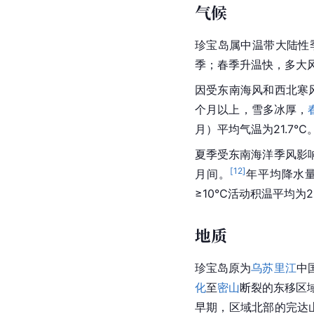
气候
珍宝岛属中温带大陆性
季；春季升温快，多大
因受东南
海风
和西北
寒
个月以上，雪多冰厚，
月）平均气温为21.7℃
夏季受东南海洋季风影
[
12
]
月间。
年平均降水量为
≥10℃活动积温平均为2,
地质
珍宝岛原为
乌苏里江
中
化
至
密山
断裂的东移区
早期，区域北部的
完达