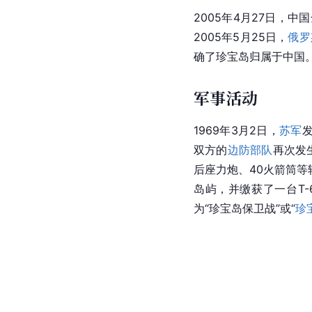
2005年4月27日，中
2005年5月25日，
俄罗
确了珍宝岛归属于中国
军事活动
1969年3月2日，
苏军
双方的
边防部队
再次发
后座力炮、40火箭筒
岛屿，并缴获了一台T
为“珍宝岛保卫战”或“
珍