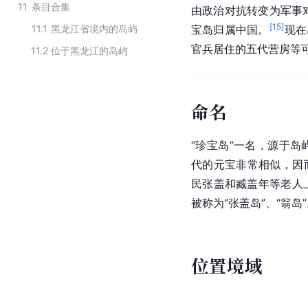
11
条目合集
由政治对抗转变为军事对
[
15
]
11.1
黑龙江省境内的岛屿
宝岛归属中国。
现在
官兵居住的五代营房等
11.2
位于黑龙江的岛屿
命名
“珍宝岛”一名，源于
代的元宝非常相似，因而
民张盖和臧盖年等老人
被称为“张盖岛”、“翁岛
位置境域