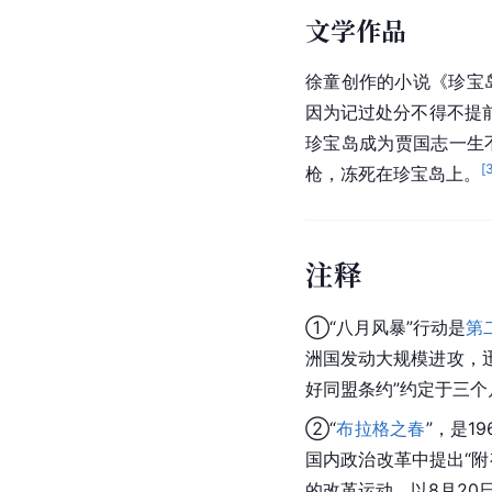
文学作品
徐童创作的小说《珍宝
因为记过处分不得不提
珍宝岛成为贾国志一生
[
枪，冻死在珍宝岛上。
注释
①“八月风暴”行动是
第
洲国发动大规模进攻，
好同盟条约”约定于三
②“
布拉格之春
”，是1
国内政治改革中提出“
的改革运动，以8月20