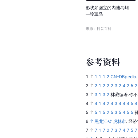
形
状
如
圆
宝
的
内
陆
岛
屿
—
—
珍
宝
岛
来源：抖音百科
参
考
资
料
1.
1.1
1.2
CN-DBpedia
2.
2.1
2.2
2.3
2.4
2.5
2
3.
3.1
3.2
林葳编著.你不
4.
4.1
4.2
4.3
4.4
4.5
4
5.
5.1
5.2
5.3
5.4
5.5
6.
黑龙江省 虎林市
.
经济
7.
7.1
7.2
7.3
7.4
7.5
7