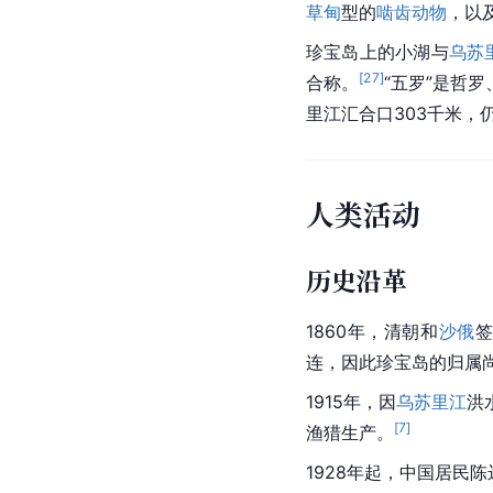
草甸
型的
啮齿动物
，以
珍宝岛上的小湖与
乌苏
[
27
]
合称。
“五罗”是哲罗
里江
汇合口303千米，
人类活动
历史沿革
1860年，
清朝
和
沙俄
连，因此珍宝岛的归属
1915年，因
乌苏里江
洪
[
7
]
渔猎生产。
1928年起，中国居民