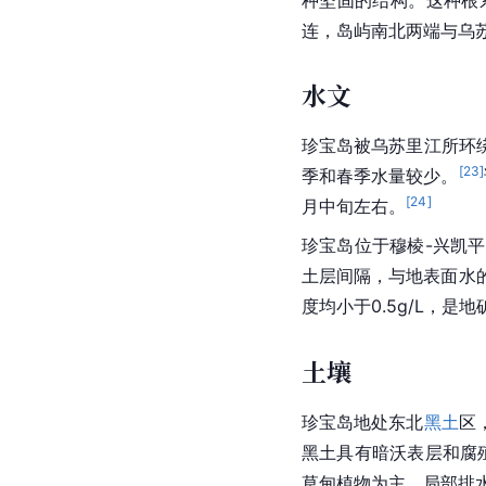
种坚固的结构。这种根
连，岛屿南北两端与乌
水文
珍宝岛被乌苏里江所环
[
23
]
季和春季水量较少。
[
24
]
月中旬左右。
珍宝岛位于穆棱-兴凯
土层间隔，与地表面水
度均小于0.5g/L，是
土壤
珍宝岛地处
东北
黑土
区
黑土具有暗沃表层和腐
草甸植物为主，局部排