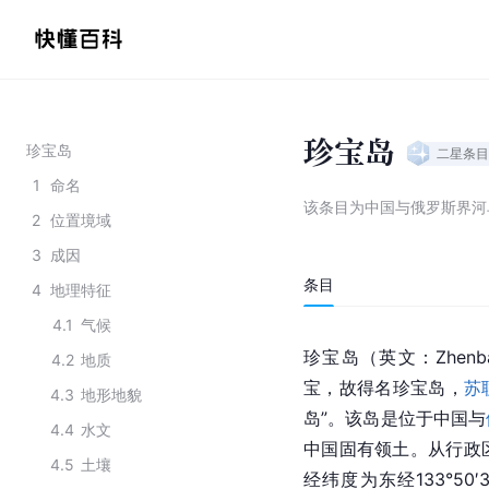
珍宝岛
珍宝岛
二星
条目
1
命名
该条目为
中国与俄罗斯界河
2
位置境域
3
成因
条目
4
地理特征
4.1
气候
珍宝岛（英文：Zhenbao
4.2
地质
宝，故得名珍宝岛，
苏
4.3
地形地貌
岛”。该岛是位于中国与
4.4
水文
中国固有领土。从行政
4.5
土壤
经纬度为东经133°50′