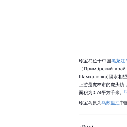
珍宝岛位于中国
黑龙江
（Примо́рский к
Шамхаловка)隔
上游是虎林市的
虎头镇
[
面积为0.74平方千米。
珍宝岛原为
乌苏里江
中