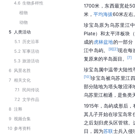
4.6
生物多样性
1700米，东西最宽处5
植物
米，
平均海拔
60米左右
动物
珍宝岛原为乌苏里江中国
5
人类活动
Plate）和太平洋板块（Pa
5.1
历史沿革
成的
虎林盆地
的一部分
[
9
]
[
2
]
江中岛屿。
现在每
5.2
军事活动
[
7
]
复原来的半岛面目。
5.3
旅游活动
珍宝岛属中温带大陆性
6
风景名胜
[
10
]
珍宝岛被乌苏里江
7
相关文化
部分陆地为塔头墩沼泽
7.1
民间传说
乌苏里江相通，是鱼类
7.2
文学作品
1915年，岛屿成形后
8
注释
其儿子开始在珍宝岛常住
9
视频合集
之后划归虎头区管辖。
10
参考资料
日，因为
苏联
士兵入侵