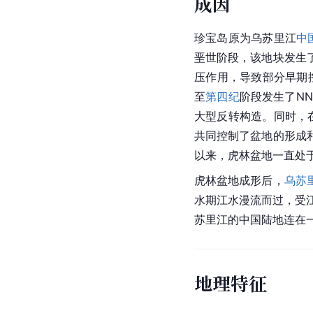
成因
珍宝岛原为乌苏里江
中
垩世阶段，该地块发生了
压作用，导致部分早期
至
第四纪
阶段发生了NN
大型反转构造。同时，
共同控制了盆地的形成
以来，虎林盆地一直处
虎林盆地
成形后，
乌苏
水期江水漫流而过，受
苏里江
的
中国
陆地连在
地理特征