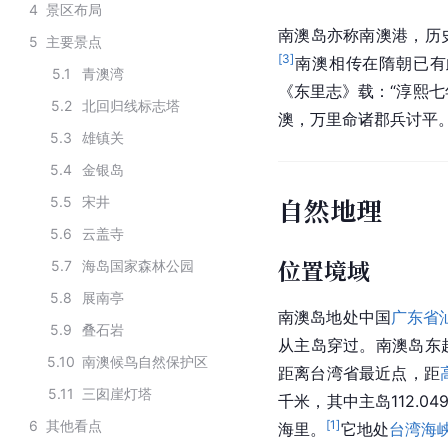
4
景区布局
南澳岛亦称南澳港，历
5
主要景点
[
3
]
南澳相传在隋朝已有
5.1
青澳湾
《东里志》载：“淳熙七
5.2
北回归线标志塔
澳，万里命诸郡兵讨平
5.3
雄镇关
5.4
金银岛
自然地理
5.5
宋井
5.6
云盖寺
位置境域
5.7
海岛国家森林公园
5.8
展南亭
南澳岛地处中国
广东省
5.9
叠石岩
从主岛穿过。南澳岛东
5.10
南澳候鸟自然保护区
距离台湾省最近点，距
5.11
三囱崖灯塔
千米，其中主岛112.0
6
其他看点
[
1
]
海里。
它地处
台湾海