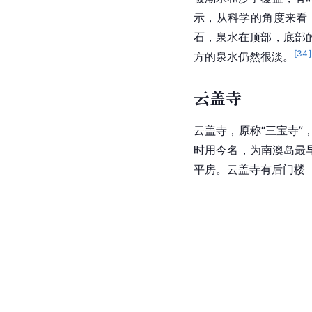
南宋
末年（1276年）
抵达南澳岛，7岁的
广
是龙井，专供皇帝饮用
被潮水和沙子覆盖，有
示，从科学的角度来看
石，泉水在顶部，底部
[
34
]
方的泉水仍然很淡。