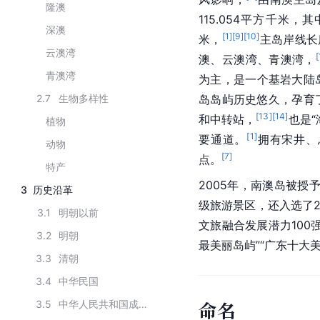
隆澳
115.054平方千米，
深澳
[
1
]
[
9
]
[
10
]
米，
主岛岸线长度
云澳湾
[
澳、云澳湾、青澳湾，
青澳湾
为主，是一个基岩大陆岛
2.7
生物多样性
岛岛屿历史悠久，孕育
[
13
]
[
14
]
和中转站，
也是
植物
[
1
]
要通道。
拥有宋井、
动物
[
7
]
点。
特产
2005年，南澳岛被授
3
历史沿革
级旅游景区，还入选了20
3.1
明朝以前
文旅融合发展潜力100
3.2
明朝
最美丽岛屿”“广东十大
3.3
清朝
3.4
中华民国
命名
3.5
中华人民共和国成立之后