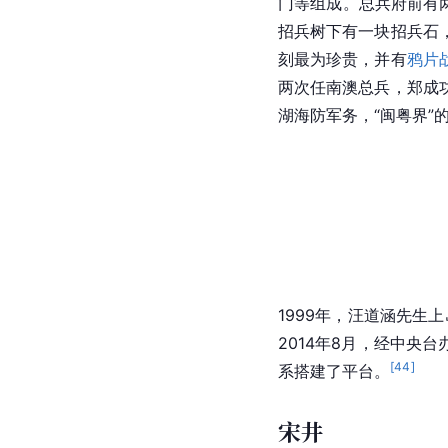
南澳总兵府全称“闽粤
年（1576年），后因
至清康熙中期，总兵府
门等组成。总兵府前有
招兵树下有一块招兵石
刻最为珍贵，并有
鸦片
两次任南澳总兵，郑成
湖海防军务，“闽粤界