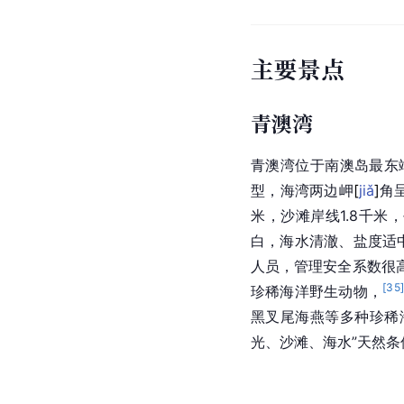
主要景点
青澳湾
青澳湾位于南澳岛最东
型，海湾两边
岬
[
jiǎ
]
角
米，沙滩岸线1.8千
白，海水清澈、盐度适
人员，管理安全系数很
[
35
珍稀海洋野生动物，
黑叉尾海燕等多种珍稀
光、沙滩、海水”天然条