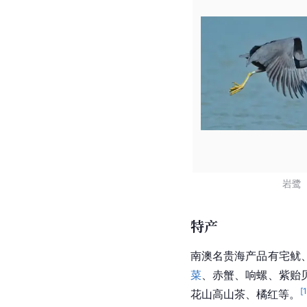
岩鹭
特产
南澳
名贵海产品有宅鱿
菜
、
赤蟹
、
响螺
、紫贻
[
花山
高山茶
、
橘红
等。