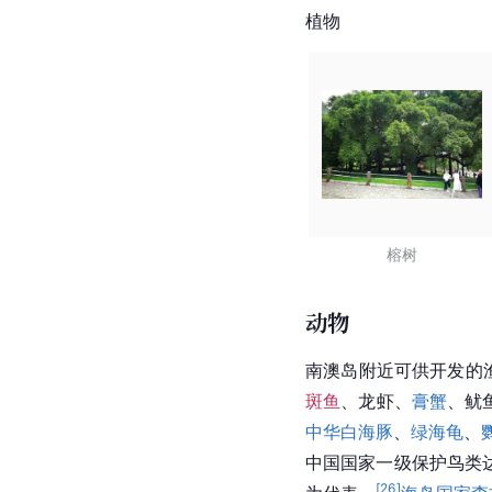
植物
榕树
动物
南澳岛附近可供开发的
斑鱼
、龙虾、
膏蟹
、鱿
中华白海豚
、
绿海龟
、
中国国家一级保护鸟类
[
26
]