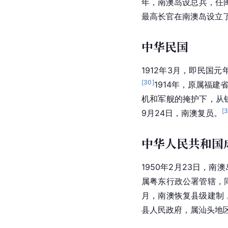
年，南澳岛设总兵，任
最高长官在南澳岛设立
中华民国
1912年3月，即民国
[
30
]
1914年，原属
福建
机和军舰的掩护下，从
[
9月24日，南澳复员。
中华人民共和国
1950年2月23日，
属粤东行政公署管辖，
月，南澳恢复县级建制，
县人民政府，属
汕头
地