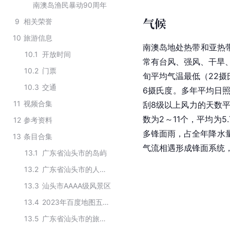
南澳岛渔民暴动90周年
气候
9
相关荣誉
10
旅游信息
南澳岛地处热带和亚热
10.1
开放时间
常有台风、强风、干旱
10.2
门票
旬平均气温最低（22摄
10.3
交通
6摄氏度。多年平均日照
11
视频合集
刮8级以上风力的天数平
数为2～11个，平均为5
12
参考资料
多锋面雨，占全年降水
13
条目合集
气流相遇形成锋面系统
13.1
广东省汕头市的岛屿
13.2
广东省汕头市的人文旅游景点
13.3
汕头市AAAA级风景区
13.4
2023年百度地图五一假期景区排队榜top30
13.5
广东省汕头市的旅游景点