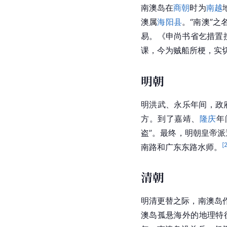
南澳
岛在
商朝
时为
南越
澳属
海阳县
。“
南澳
”之
易。《申尚书省乞措置
课，今为贼船所梗，实切
明朝
明洪武、
永乐
年间，政
方。到了
嘉靖
、
隆庆
年
盗”。最终，
明朝
皇帝派
[
南路和
广东
东路水师。
清朝
明清更替之际，南澳岛
澳岛孤悬海外的地理特