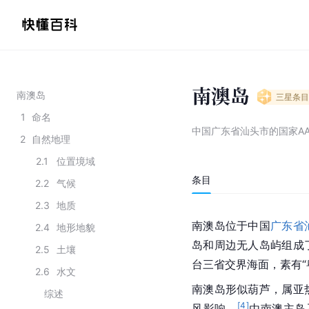
南澳岛
南澳岛
三星
条目
1
命名
中国广东省汕头市的国家AA
2
自然地理
2.1
位置境域
条目
2.2
气候
2.3
地质
南澳岛位于中国
广东省
2.4
地形地貌
岛和周边无人岛屿组成
2.5
土壤
台三省交界海面，素有“
2.6
水文
南澳岛形似葫芦，属亚
综述
[
4
]
风影响，
由南澳主岛