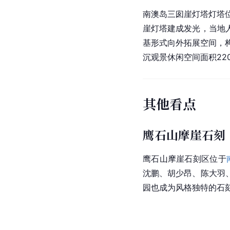
[
45
]
[
5
鹕
、褐鲣等鸟类。
三囱崖灯塔
南澳岛三囱崖灯塔灯塔位
崖灯塔建成发光，当地
基形式向外拓展空间，
沉观景休闲空间面积220