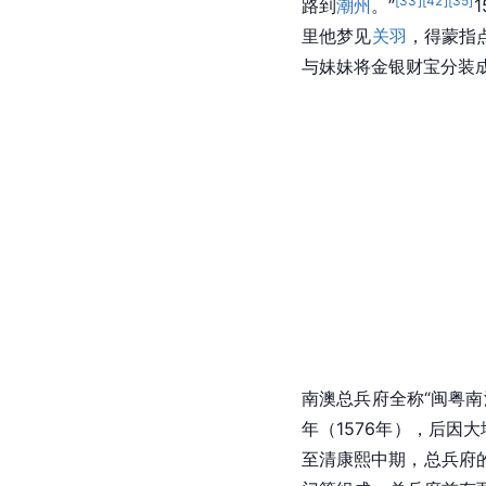
金银岛
金银岛位于南澳岛东北
传说中海盗吴平藏宝地
的石雕像，雕像呈一手
怪石刻有名家题字的诗
留下一段“吴平寨藏宝”
[
33
]
[
42
]
[
35
]
路到
潮州
。”
里他梦见
关羽
，得蒙指
与妹妹将金银财宝分装