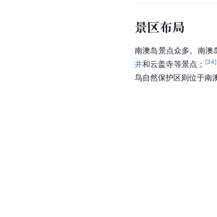
景区布局
南澳岛景点众多。南澳
[
34
]
井
和
云盖寺
等景点；
鸟自然保护区则位于南澳