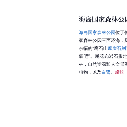
云盖寺
云盖寺
，原称“
三宝寺
”
时用今名，为
南澳
岛最
平房。云盖寺有后门楼
海岛国家森林公
海岛国家森林公园
位于