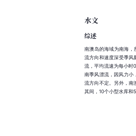
水文
综述
南澳岛的海域为
南海
，
流方向和速度深受季风
流，平均流速为每小时0.
南季风漂流，因风力小，
流方向不定。另外，南
其间，10个
小型水库
和