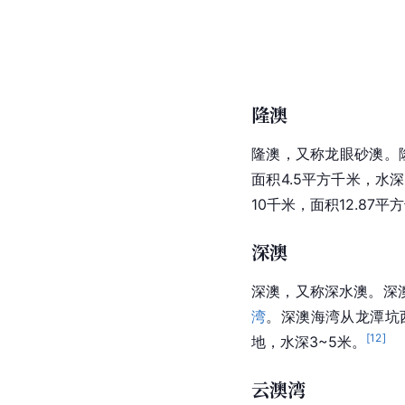
隆澳
隆澳，又称
龙眼
砂澳。
面积4.5平方千米，水
10千米，面积12.87
深澳
深澳，又称深水澳。深澳
湾
。深澳海湾从龙潭坑西
[
12
]
地，水深3~5米。
云澳湾