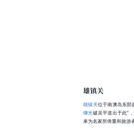
北回归线标志塔
南澳北回归线标志塔“
自
采用汉字“门”字进行演
12.22米（对应
冬至
12
穿过上方圆球中心圆管