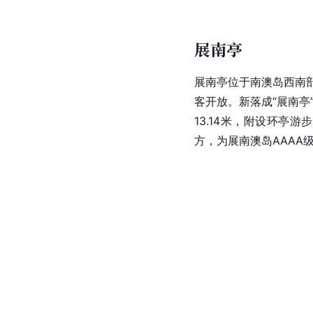
家森林公园三面环海，
余幅的“鹰石山
摩崖石刻
氧吧”。属
花岗岩
石蛋
林，自然资源和人文景观
植物，以及
白鹭
、
蟒蛇
展南亭