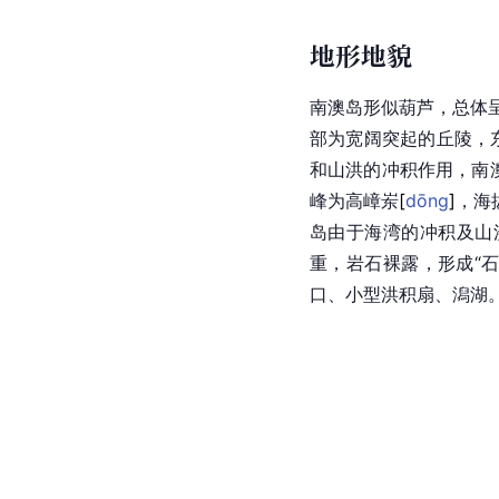
地形地貌
南澳岛形似葫芦，总体
部为宽阔突起的丘陵，东
和山洪的冲积作用，南澳
峰为高嶂
岽
[
dōng
]
，海
岛由于海湾的冲积及山
重，岩石裸露，形成“
口、小型洪积扇、潟湖