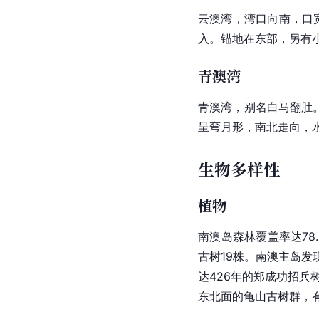
云澳湾，湾口向南，口宽
入。锚地在东部，另有
青澳湾
青澳湾
，别名白马翻肚
呈弯月形，南北走向，水
生物多样性
植物
南澳岛
森林覆盖率
达78
古树19株。南澳主岛发
达426年的郑成功招兵
东北面的龟山古树群，有