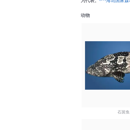
为代表。
海岛国家森
动物
石斑鱼