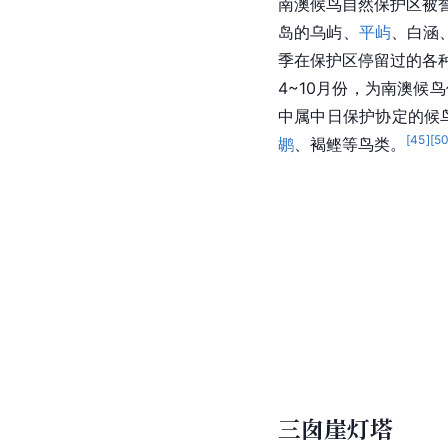
派的祖堂，当年仁智大
隆，年青时期到外地参
云集。释仁智晚年回叠
叠石为寺，故命名“叠石
南澳候鸟自然保
南澳候鸟自然保护区被誉
岛的乌屿、
平屿
、白涵
季在保护区停留过的各
4~10月份，为南澳
中属中日保护协定的候鸟