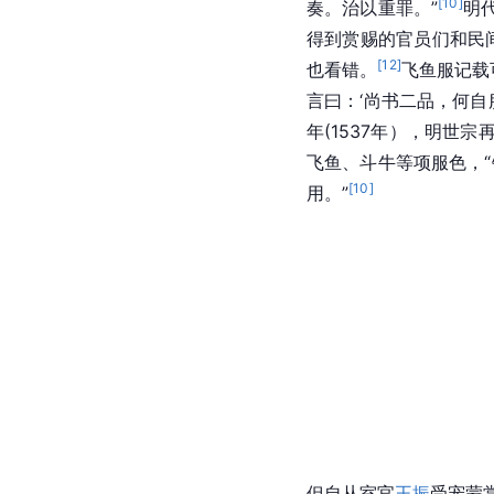
[
10
]
奏。治以重罪。”
明
得到赏赐的官员们和民
[
12
]
也看错。
飞鱼服记载
言曰：‘尚书二品，何自
年(1537年），明
飞鱼、斗牛等项服色，
[
10
]
用。”
但自从室官
王振
受宠蒙