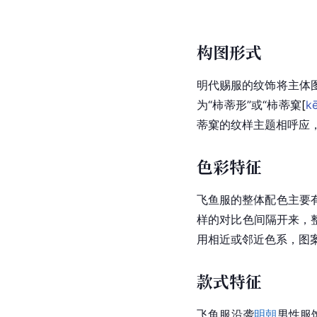
构图形式
明代赐服的纹饰将主体
为“柿蒂形”或“柿蒂
窠
[
k
蒂窠的纹样主题相呼应
色彩特征
飞鱼服的整体配色主要
样的对比色间隔开来，
用相近或邻近色系，图
款式特征
飞鱼服沿袭
明朝
男性服