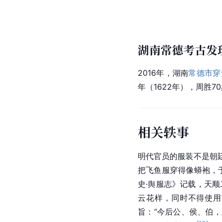
湖南常德考古发
2016年，湖南
常德市
穿
年（1622年），周胜7
相关轶事
明代官员的服装不是朝
把飞鱼服穿得像蟒袍，
史·舆服志》记载，天
云花样，同时不得使用
旨：“今后公、侯、伯