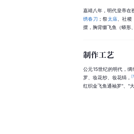
嘉靖八年，明代皇帝在
绣春刀
；祭
太庙
、社稷
摆，胸背缀飞鱼（蟒形
制作工艺
公元15世纪的明代，
[
罗、妆花纱、妆花绢，
红织金飞鱼通袖罗"、"