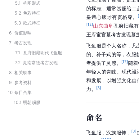
5.1
构图形式
的标志，通常赏赐给二
5.2
色彩特征
皇帝心腹才有资格穿。
5.3
款式特征
[
12
]
山东曲阜
孔府旧藏有
6
价值影响
王府
宦官
墓考古发现墓
7
考古发现
飞鱼服是个大名称，凡
7.1
孔府旧藏明代飞鱼服
的、补子式的等，衣服
[
17
]
7.2
湖南常德考古发现
者提供了灵感。
随着
年轻人的青睐。现代设
8
相关轶事
和发展，以增强文化自
9
参考资料
[
8
]
力。
10
条目合集
10.1
明朝赐服
命名
[
3
]
飞鱼服，
汉族
服饰，