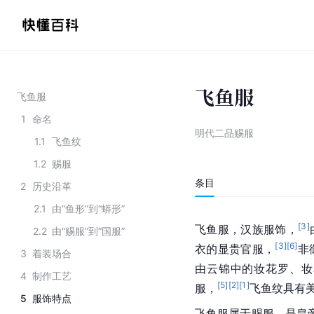
飞鱼服
飞鱼服
1
命名
明代二品赐服
1.1
飞鱼纹
1.2
赐服
条目
2
历史沿革
2.1
由“鱼形”到“蟒形”
[
3
]
飞鱼服，
汉族
服饰，
2.2
由“赐服”到“国服”
[
3
]
[
6
]
衣的显贵官服，
非
3
着装场合
由云锦中的
妆花罗
、妆
4
制作工艺
[
5
]
[
2
]
[
1
]
服，
飞鱼纹具有
5
服饰特点
飞鱼服属于赐服，是皇