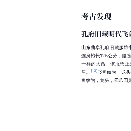
考古发现
孔府旧藏明代飞
山东曲阜孔府旧藏服饰
连身袍长125公分，腰
一样的大褶。该服饰正
[
13
]
肩。
飞鱼纹为，龙头
鱼纹为，龙头，四爪四