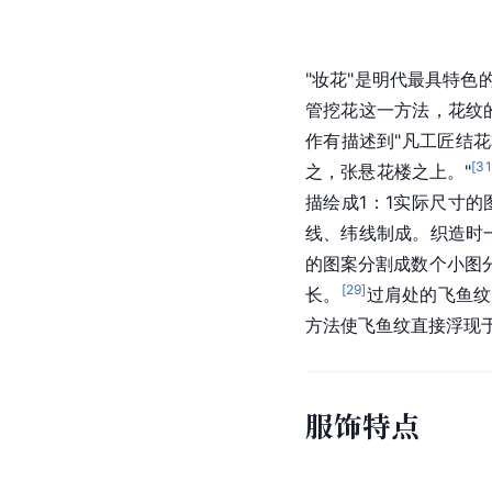
"妆花"是明代最具特
管挖花这一方法，花纹
作有描述到"凡工匠结花
[
31
之，张悬花楼之上。"
描绘成1：1实际尺寸
线、纬线制成。织造时
的图案分割成数个小图
[
29
]
长。
过肩处的飞鱼纹
方法使飞鱼纹直接浮现
服饰特点