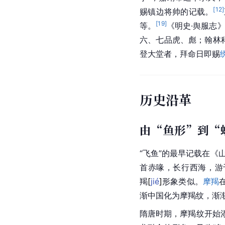
[
12
]
赐镇边将帅的记载。
[
19
]
等。
《明史·舆服志
六、七品虎、彪；翰林
登大堂者，拜命日即赐
历史沿革
由“鱼形”到“
“
飞鱼
”的最早记载在《
首赤喙，长行西海，游
羯
[
jié
]
形象类似。
摩羯
渐中国化为摩羯纹，渐
隋唐时期
，摩羯纹开始