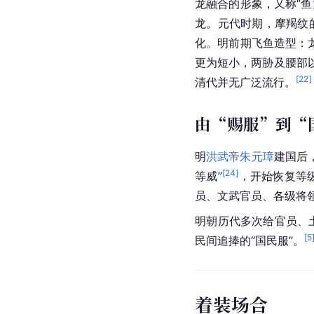
龙
融合的形象，又称“鱼
龙。元代时期，摩羯纹
化。明前期飞鱼造型：
更为短小，两胁及腰部
[
22
]
清代并无广泛流行。
由“赐服”到“
明
洪武帝
朱元璋
建国后
[
24
]
等威”
，开始恢复等
员、
文武
官员、各级将
明朝
历代多次给官员、
[
5
民间追捧的“国民服”。
着装场合