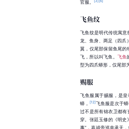
[
3
]
[
6
]
官服。
飞鱼纹
飞鱼纹是明代传统寓意
龙、鱼身、两足（四爪
翼，仅尾部保留鱼尾的
飞，所以叫飞鱼。
飞鱼
型为四爪蟒形，仅尾部
赐服
飞鱼服属于赐服，是皇
[
12
]
蟒，
飞鱼服是次于蟒
过不是所有锦衣卫都有
穿。张廷玉修的《明史
事”，嘉靖帝巡幸承天，