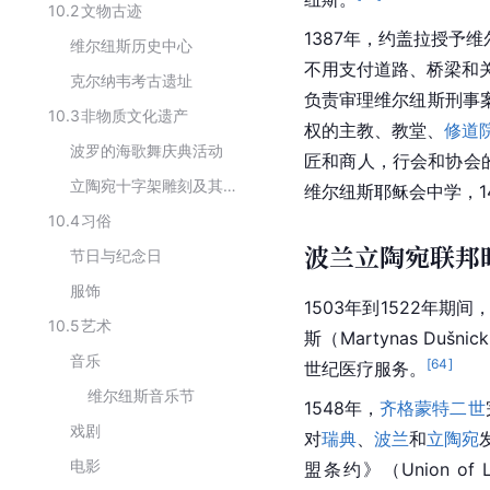
10.2
文物古迹
1387年，约盖拉授予维尔纽
维尔纽斯历史中心
不用支付道路、桥梁和关
克尔纳韦考古遗址
负责审理维尔纽斯
刑事
10.3
非物质文化遗产
权的
主教
、教堂、
修道
波罗的海歌舞庆典活动
匠和商人，行会和协会
立陶宛十字架雕刻及其象征
维尔纽斯耶稣会中学，1
10.4
习俗
波兰立陶宛联邦
节日与纪念日
服饰
1503年到1522年
10.5
艺术
斯（Martynas D
音乐
[
64
]
世纪
医疗服务。
维尔纽斯音乐节
1548年，
齐格蒙特二世
戏剧
对
瑞典
、
波兰
和
立陶宛
电影
盟条约》（Union of L