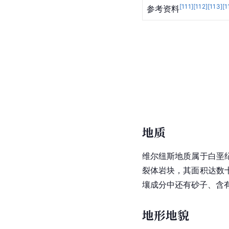
[
111
]
[
112
]
[
113
]
[
1
参考资料
地质
维尔纽斯地质属于
白垩
裂体岩块，其面积达数
壤成分中还有砂子、含
地形地貌