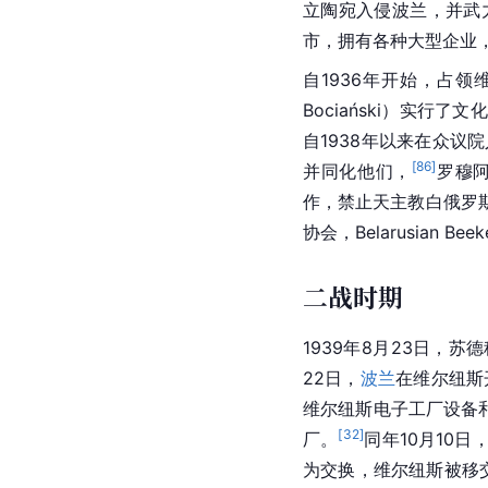
立陶宛入侵波兰，并武
市，拥有各种大型企业，如
自1936年开始，占领
Bociański）实
自1938年以来在众议院人
[
86
]
并同化他们，
罗穆阿尔
作，禁止天主教白俄罗
协会，Belarusian Beek
二战时期
1939年8月23日，苏
22日，
波兰
在维尔纽斯
维尔纽斯电子工厂设备
[
32
]
厂。
同年10月10
为交换，维尔纽斯被移交