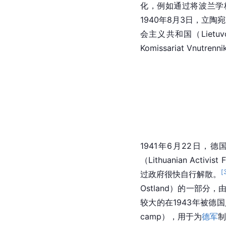
化，例如通过将
波兰
学
1940年8月3日，立陶
会主义共和国（Lietuvo
Komissariat Vn
1941年6月22日，
德
（Lithuanian Activ
[
过政府很快自行解散。
Ostland）的一部分，
较大的在1943年被德国
camp），用于为
德军
制