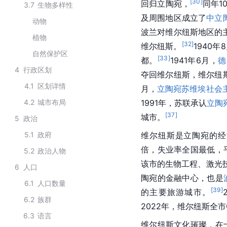
[
30
]
回归立陶宛，
同年1
3.7
生物多样性
及周围地区成立了
中立
动物
波兰对维尔纽斯地区的
植物
[
32
]
维尔纽斯。
1940
自然保护区
[
33
]
都。
1941年6月，
德
4
行政区划
夺回维尔纽斯，维尔纽
4.1
区划详情
月，
立陶宛苏维埃社会
4.2
城市布局
1991年，苏联承认
立陶
[
37
]
城市。
5
政治
5.1
政府
维尔纽斯是立陶宛的经济
倍，失业率全国最低，
5.2
政治人物
该市的生物工程、激光
6
人口
陶宛的金融中心，也是
6.1
人口数量
[
39
]
的主要旅游城市。
6.2
族群
2022年，维尔纽斯全市G
6.3
语言
维尔纽斯文化璀璨，在