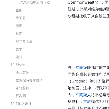
Commonwealt
维尔纽斯电影节（Kino Pavasaris）
纽斯，此举对维尔纽斯
摄影
尔纽斯接收了来自
波兰
手工艺
绘画
时尚
雕塑及印章
文学
建筑
10.6
饮食
波兰
立陶宛
联邦时期立
冷甜菜汤
立陶宛联邦
开始施行选
立陶宛马铃薯饺子
（Grodno）签订了格
治制度、法律、行政和
年轮蛋糕
力，
立陶宛
人将不必遵守
百吉圈
场典礼，
主教
梅尔凯利斯·
10.7
地区象征
有晋升新
立陶宛
大公的