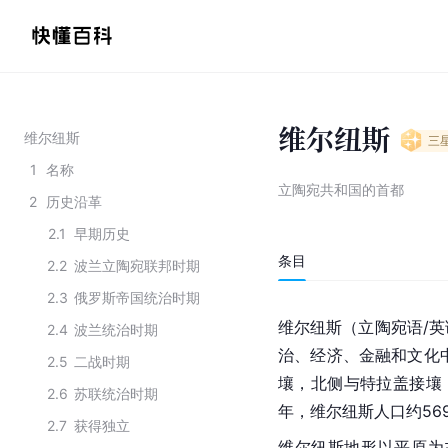
维尔纽斯
维尔纽斯
三
1
名称
立陶宛共和国的首都
2
历史沿革
2.1
早期历史
条目
2.2
波兰立陶宛联邦时期
2.3
俄罗斯帝国统治时期
维尔纽斯（立陶宛语/英
2.4
波兰统治时期
治、经济、金融和文化
2.5
二战时期
壤，北侧与特拉盖接壤
2.6
苏联统治时期
年，维尔纽斯人口约569
2.7
获得独立
维尔纽斯地形以平原为