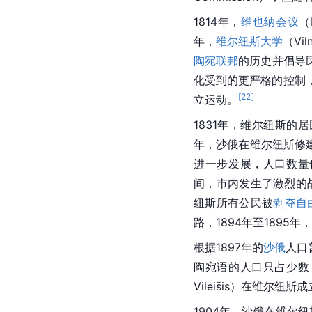
1814年，
维也纳会议
（
年，
维尔纽斯大学
（Vi
陶宛联邦
的历史并倡导
化受到的更严格的控制
[
22
]
立运动。
1831年，维尔纽斯的居民
年，沙俄在维尔纽斯修
进一步发展，人口数量
间，市内发生了激烈的战斗
纽斯所有公民被
剥夺自
路，1894年至1895
根据1897年的
沙俄
人口
陶宛语的人口只占少数
Vileišis）在维尔纽斯成
1904年，
沙俄
在维尔纽