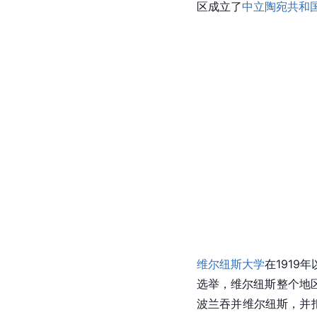
区成立了
中立陶宛共和
维尔纽斯大学
在1919年
选举，维尔纽斯整个地
波兰吞并维尔纽斯，并