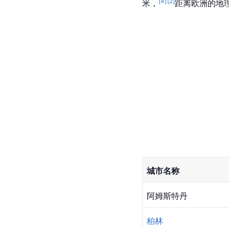
[
4
]
[
2
]
米，
距离
欧洲
的地
城市名称
阿姆斯特丹
柏林