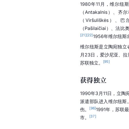
1980年11月，维
（Antakalnis）、
（Viršuliškės）
（Pašilaičiai
[
21
]
[
22
]
1956年维尔纽
维尔纽斯是立陶宛独立者
月23日，爱沙尼亚、拉
[
95
]
苏联独立。
获得独立
1990年3月11日，
派遣部队进入维尔纽斯。
[
96
]
伤。
1991年，苏
[
37
]
市。