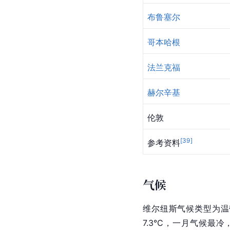
布鲁塞尔
哥本哈根
法兰克福
赫尔辛基
伦敦
[
39
]
参考资料
气候
维尔纽斯气候类型为
温
7.3°C，一月气候最冷