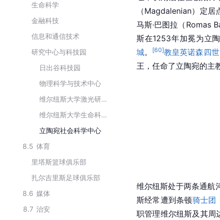
生命科学
（Magdalenian）
金融科技
马斯·巴图拉（Romas
信息和通信技术
斯
在1253年加冕为
立
[
60
]
城
。
教皇
英诺森四世
研究中心与科技园
王，任命了立陶宛的主
日出谷科技园
物理科学与技术中心
维尔纽斯大学激光研究中心
维尔纽斯大学生命科学中心
立陶宛社会科学中心
8.5
体育
里塔斯篮球俱乐部
扎尔吉里斯足球俱乐部
维尔纽斯处于两条通航
8.6
媒体
斯经常遭到
条顿
骑士团
8.7
治安
职管理维尔纽斯及其周