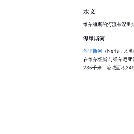
水文
维尔纽斯的河流有
涅里斯
涅里斯河
涅里斯河
（Neris，又名
在维尔纽斯与维尔尼亚
235千米，
流域面积
24