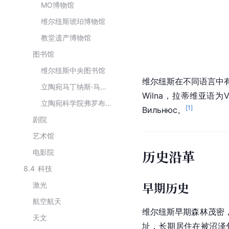
MO博物馆
维尔纽斯琥珀博物馆
教堂遗产博物馆
图书馆
维尔纽斯中央图书馆
维尔纽斯在不同语言中
立陶宛马丁纳斯·马兹维达斯国家图书馆
Wilna，拉蒂维亚语为Vi
立陶宛科学院弗罗布莱夫斯基图书馆
[
1
]
Вильнюс。
剧院
艺术馆
历史沿革
电影院
8.4
科技
早期历史
激光
航空航天
维尔纽斯早期森林茂密
天文
址，长期居住在被
沼泽