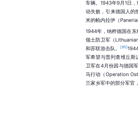
车辆。1943年9月1日，犹太
动失败，引来德国人的
米的帕内拉伊（Paneria
1944年，纳粹德国在
领土防卫军（Lithuanian 
[
90
]
和苏联游击队。
19
军希望与普列查维丘斯
卫军在4月份因与
德国
马行动（Operation 
兰
家乡军中的部分军官