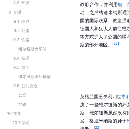
8.8
环保
政府合作，并利用
骑士
9
交通
动，之后格迪米纳斯通
国
的国际联系，
教皇
强
9.1
综述
德国
人和犹太人前往维
9.2
公路
等方式扩大了公国的疆
9.3
铁路
[
22
]
斯的部分地区。
维尔纽斯火车站
9.4
航运
9.5
航空
维尔纽斯国际机场
9.6
公共交通
公交
英格兰
国王
亨利四世
亨
地铁
虏了一些维尔纽斯的妇
斯，维尔纽斯虽然没有陷
10
文化
发，格迪米纳斯的孙子
10.1
综述
[
22
]
纽斯。