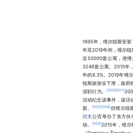
1995年，维尔纽斯安装
年至2018年间，维尔
近50000套公寓，使
3246套公寓。2015
年的8.3%。2019年
纽斯旅游业下滑，政府
[
100
]
[
101
]
渎职行为。
20
活动纪念该事件，该活
[
103
]
[
104
]
新。
但维尔纽
宛
大公宫举办了东方伙伴关系峰
[
105
]
动。
2015年，
（Remigijus Šimašiu