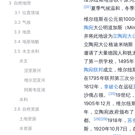
3
自然地理
[
20
]
夏季气候温和，冬季
3.1
位置境域
维尔纽斯在公元前10000
3.2
气候
陶宛
大公明道加斯（Min
3.3
地质
并将此地设为
立陶宛大
3.4
地形地貌
立陶宛大公格迪米纳斯（
3.5
水文水利
邀请了大量德国人和犹
水文
了第一所学校，1495
陶宛联邦
成立，维尔纽
涅里斯河
在1795年联邦第三次
维尔尼亚河
1812年，
拿破仑
在远征
阿斯韦亚湖
[
25
]
沙俄占领。
19世纪
水利
1905年12月，维
3.6
自然资源
年，立陶宛政府颁布了
土地资源
[
29
]
[
29
]
都。
1918年，
苏
水资源
斯，1920年10月7