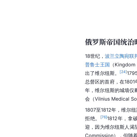
俄罗斯帝国统治
18世纪，
波兰立陶宛联
普鲁士王国
（Kingdo
[
24
]
出了维尔纽斯。
17
总督
区的首府，在1801年
年，维尔纽斯的城墙仅
会（Vilnius Medical S
1807至1812年，维
[
76
]
拒绝。
1812年，
拿
迎，因为维尔纽斯人渴
Commission），