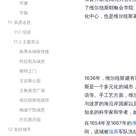
市徽
了维尔纽斯耶稣会学院（Alma
市旗
化中心，也是维尔纽斯
11
风景名胜
11.1
综述
11.2
主要景点
格季米纳斯塔楼
特拉凯岛城堡
黎明之门
1636年，维尔纽斯建
文吉斯公园
斯是一个多元化的城市
主教座堂广场
语等。
手工艺
方面，维
维尔纽斯电视塔
与
波罗的海
沿岸国家以
梅迪宁凯城堡
知名的科学家和学者，如安德烈
巴瓦斯庄园
在1654年至1667年的
12
友好城市
间，该城被
瑞典
军队洗劫