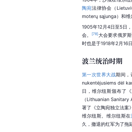
陶宛
法律协会（Lietuvių
moterų sąjunga）和维
1905年12月4日至5日
[
78
]
会
。
大会要求
俄罗斯
时也是于1918年2月16
波兰统治时期
第一次世界大战
期间，许
nukentėjusiems 
日，维尔纽斯颁布了《
（Lithuanian Sanit
署了《立陶宛独立法案》
维尔纽斯。维尔纽斯在
久，撤退的红军为了拖延