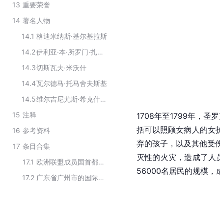
13
重要荣誉
14
著名人物
14.1
格迪米纳斯·基尔基拉斯
14.2
伊利亚·本·所罗门·扎尔曼拉比
14.3
切斯瓦夫·米沃什
14.4
瓦尔德马·托马舍夫斯基
14.5
维尔吉尼尤斯·希克什尼斯
15
注释
1708年至1799年，圣
括可以照顾女病人的女
16
参考资料
弃的孩子，以及其他受
17
条目合集
灭性的火灾，造成了人
17.1
欧洲联盟成员国首都列表
56000名居民的规模，
17.2
广东省广州市的国际友好城市