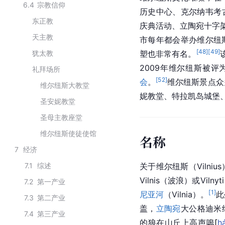
6.4
宗教信仰
历史中心、克尔纳韦考
东正教
庆典活动、立陶宛十字
天主教
市每年都会举办维尔纽
[
48
]
[
49
]
犹太教
塑也非常有名。
2009年维尔纽斯被评
礼拜场所
[
52
]
会
。
维尔纽斯景点众
维尔纽斯大教堂
妮教堂、特拉凯岛城堡
圣安妮教堂
圣母主教座堂
维尔纽斯使徒使馆
名称
7
经济
7.1
综述
关于维尔纽斯（Viln
Vilnis（波浪）或V
7.2
第一产业
[
1
]
尼亚河
（Vilnia）。
此
7.3
第二产业
盖，
立陶宛
大公格迪米纳
7.4
第三产业
的狼在山丘上高声
嗥
[
h