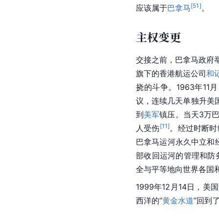
20世纪30年代，供水
湖（后来的阿拉胡埃拉
可以承载美国当时正在
[
49
]
[
50
]
消了
。第二次世
[
51
]
应该属于
巴拿马
。
主权变更