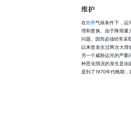
马运河发展成为航运公
巴拿马运河是一条阶梯
高于海拔26米的加通
置在3个闸门的闭路电
在船闸内的平衡位置。
宽20米，厚2米，固定
船闸闸墙上的控制塔操
2023年11月19日
易最重要航线之一的交
巴拿马运河的资格，
日
上数十万美元的常规运输
维护
在
热带
气候条件下，运
理和更换。由于降雨量大