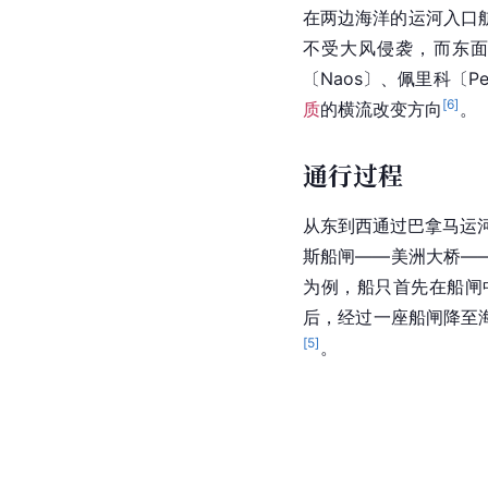
在两边海洋的运河入口航
不受大风侵袭，而东
〔Naos〕、佩里科〔P
[
6
]
质
的横流改变方向
。
通行过程
从东到西通过巴拿马运
斯船闸——美洲大桥—
为例，船只首先在船闸
后，经过一座船闸降至海
[
5
]
。