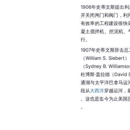
美国建设与开发
1904年5月4日美国
设，从而获得了巴拿马
统任命伊利诺伊中央铁路的
使用破旧的法国设施和
随后国际刑事法院主席西奥多·
工程师，约翰·弗兰克·
的首席卫生官。戈尔加
等进行除菌工作，用油
对，但戈尔加斯仍然坚
[
43
]
人死于疾病和事故
。
1906年史蒂文斯提出
开关闭闸门和阀门，利
有效率的工程建设很快
凝土搅拌机、挖泥机、