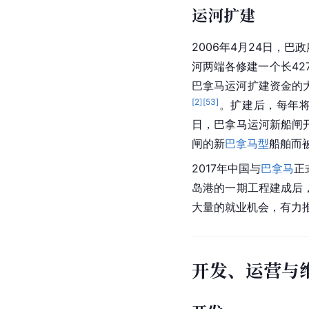
交接之前，巴拿马政府
旗下的香港航运公司
和
挠的斗争。1963年11
议，连续几天单独升美
到
美军
镇压。当天3万
[
11
]
人受伤
。经过时断时
巴拿马运河永久中立和经
部收回运河的管理和防
全与平等地向世界各国
1999年12月14日
西洋的“
黄金水道
”回到
运河扩建
2006年4月24日，
河两端各修建一个长42