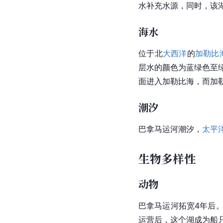
水
补充水源，同时，该
海水
位于北
大西洋
的
加勒比
层水的颜色为蓝绿色至
面进入加勒比海，而加
潮汐
巴拿马运河
潮汐
，
太平
生物多样性
动物
巴拿马运河拓宽4年后。
运营后，这个湖成为船