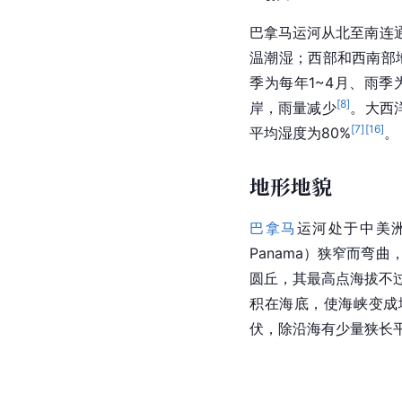
巴拿马运河从北至南连
温潮湿；西部和西南部
季为每年1~4月、雨季为
[
8
]
岸，雨量减少
。
大西
[
7
]
[
16
]
平均湿度为80%
。
地形地貌
巴拿马
运河处于中美
Panama）狭窄而弯
圆丘，其最高点海拔不过
积在海底，使海峡变成
伏，除沿海有少量狭长