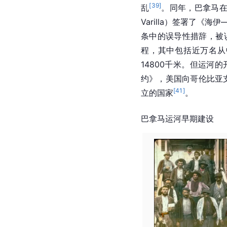
1881年1月1日，法国
够的资金，使他成功修
[
36
]
病造成的
。最终莱塞
宣告破产，期间有220
他的儿子查尔斯（Charl
美国收购
1902年6月
美国参议院
平代表团一起前往巴拿
卿约翰·海伊（John H
格，取得了修建运河土
[
39
]
乱
。同年，巴拿马在
Varilla）签署了
条中的误导性措辞，被误
程，其中包括近万名从