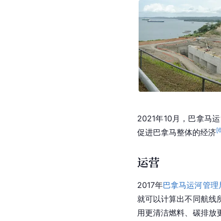
3129亿吨，2009
13481、13874艘，
改造运河，希望将运河的
巴拿马
运河的宽度是按
年代以来，随着船只大型
约85%的
集装箱船
可以
运河扩建工程正式开工，
平洋
入口、
大西洋
入口
一批4套闸门于2013
运达巴拿马并装入船闸
沙尼亚港等港口正在增