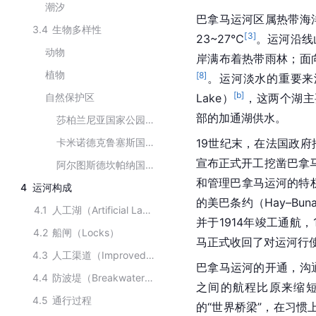
潮汐
巴拿马运河区属热带海
3.4
生物多样性
[
3
]
23~27℃
。运河沿线
动物
岸满布着热带雨林；面
植物
[
8
]
。运河淡水的重要来
[b]
自然保护区
Lake）
，这两个湖主
部的加通湖供水。
莎柏兰尼亚国家公园（Soberania National Park）
卡米诺德克鲁塞斯国家公园（Parque Nacional Camino de Cruces Soberanía National Park）
19世纪末，在法国政府
宣布正式开工挖凿巴拿马
阿尔图斯德坎帕纳国家公园（Altos de Campana National Park）
和管理巴拿马运河的特权
4
运河构成
的美巴条约（Hay–Bunau-V
4.1
人工湖（Artificial Lake）
并于1914年竣工通航，
4.2
船闸（Locks）
马正式收回了对运河行
4.3
人工渠道（Improved and Artificial Channels）
巴拿马运河的开通，沟
4.4
防波堤（Breakwaters）
之间的航程比原来缩短了
4.5
通行过程
的“世界桥梁”，在习惯