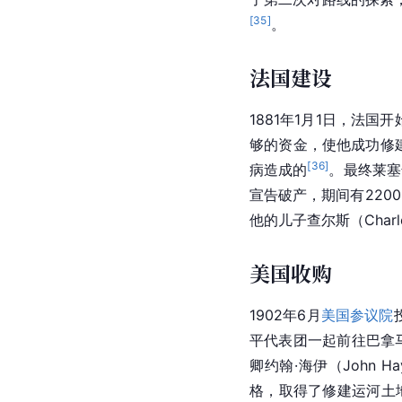
历史沿革
早期计划
巴拿马
共和国（英语：The 
[
32
]
西班牙殖民地
。151
修建一条能连接两大洋
令对巴拿马地峡进行勘
加上
英国
和
法国
对西班
独立战争却打乱了整个计
了第二次对路线的探索
[
35
]
。
法国建设