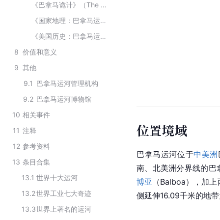
《巴拿马诡计》（The Panama Deception）
《国家地理：巴拿马运河》（National Geographic - Le canal de Panama）
《美国历史：巴拿马运河》（ Panama Canal）
8
价值和意义
9
其他
9.1
巴拿马运河管理机构
9.2
巴拿马运河博物馆
10
相关事件
位置境域
11
注释
12
参考资料
巴拿马运河位于
中美洲
13
条目合集
南、北美洲分界线的巴拿
13.1
世界十大运河
博亚
（Balboa），加
13.2
世界工业七大奇迹
侧延伸16.09千米的地
13.3
世界上著名的运河