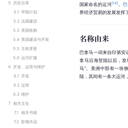
5
历史沿革
[
14
]
国家命名的运河
。
巴
5.1
早期计划
界经济贸易的发展发挥
5.2
法国建设
5.3
美国收购
名称由来
5.4
美国建设与开发
5.5
主权变更
巴拿马一词来自印第安语
5.6
运河扩建
拿马沿海登陆以后，发
6
开发、运营与维护
马”。美洲中部有一块
6.1
开发
陆，其间有一条大运河
6.2
运营
6.3
维护
7
相关文化
7.1
相关书籍
7.2
影视作品