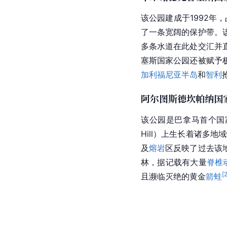
该公园建成于1992年，
了一条宽阔的保护带。
多条水道在此处交汇并
塞斯国家公园还被赋予
加利福尼亚半岛
和
智利
阿尔图斯德坎帕纳国家公园（
该公园是巴拿马首个
国
Hill）上生长着诸多
及
熔岩
区反映了过去该
林
，据记载有大量
脊椎
[
且濒临灭绝的黄金
箭蛙