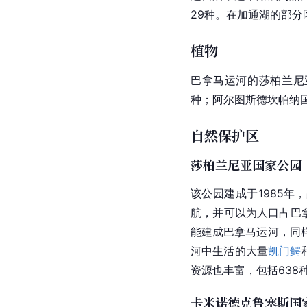
29种。在加通湖的部分
植物
巴拿马运河的莎柏兰尼
种；阿尔图斯德坎帕纳国
自然保护区
莎柏兰尼亚国家公园（Sob
该公园建成于1985年，
航，并可以为人口占
巴
能建成巴拿马运河，同
河中生活的大量
凯门鳄
资源也丰富，包括638
卡米诺德克鲁塞斯国家公园（P