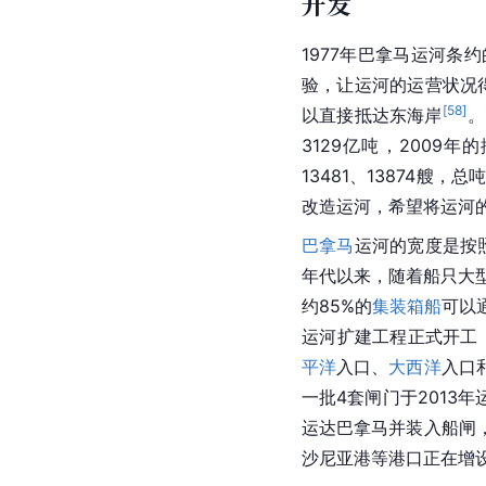
巴拿马运河扩建资金的
[
2
]
[
53
]
。扩建后，每年将
日，巴拿马运河新船闸
闸的新
巴拿马型
船舶而
2017年中国与
巴拿马
正
岛港的一期工程建成后
大量的就业机会，有力
开发、运营与
开发
1977年巴拿马运河条
验，让运河的运营状况
[
58
]
以直接抵达东海岸
。