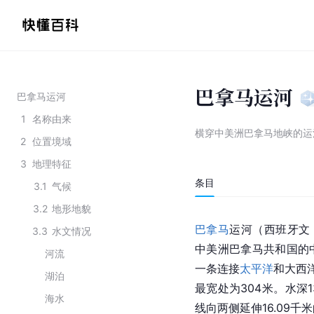
巴拿马运河
巴拿马运河
1
名称由来
横穿中美洲巴拿马地峡的运
2
位置境域
3
地理特征
条目
3.1
气候
3.2
地形地貌
巴拿马
运河（西班牙文：Ca
3.3
水文情况
中美洲巴拿马共和国的
河流
一条连接
太平洋
和大西
湖泊
最宽处为304米。水深
海水
线向两侧延伸16.09千