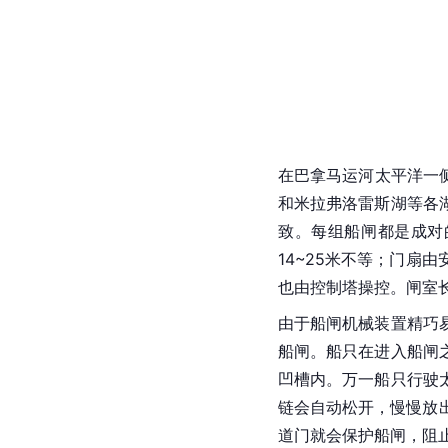
在巴拿马运河太平洋一侧的佩
和米拉弗洛雷斯湖等各
致。每组船闸都是成对
14~25米不等；门
也由控制塔操控。闸室长
由于船闸机械装置精巧
船闸。船只在进入船闸
凹槽内。万一船只行驶
链会自动松开，慢慢放
道门就会保护船闸，阻