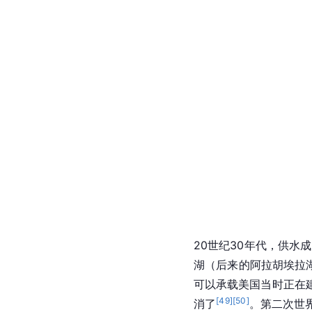
行。
1907年史蒂文斯辞去
（William S. Siebert）
（Sydney B. William
杜博斯·盖拉德（Davi
通湖与太平洋巴拿马运
段从
大西洋
穿越运河，最
。这也是迄今为止美国历
。