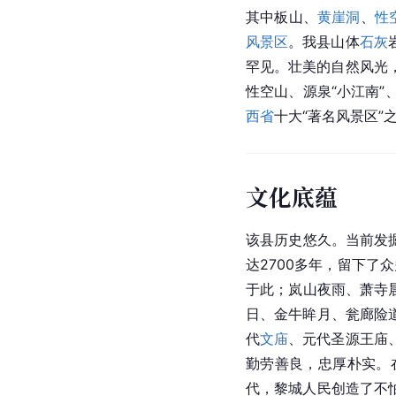
其中板山、
黄崖洞
、
性
风景区
。我县山体
石灰
罕见。壮美的自然风光
性空山、源泉“小江南
西省
十大“著名风景区
文化底蕴
该县历史悠久。当前发
达2700多年，留下了
于此；岚山夜雨、萧寺
日、金牛眸月、瓮廊险
代
文庙
、元代圣源王庙
勤劳善良，忠厚朴实。
代，黎城人民创造了不