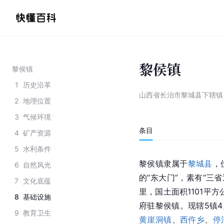
黎侯镇
黎侯镇
1
历史沿革
山西省长治市黎城县下辖镇
2
地理位置
3
气候环境
条目
4
矿产资源
5
水利条件
黎侯镇隶属于
黎城县
，
6
自然风光
的“东大门”，素有“三省
7
文化底蕴
里，国土面积1101平方
8
基础设施
府驻黎侯镇。现辖5镇4
9
教育卫生
黄崖洞镇
、
西仵乡
、
停