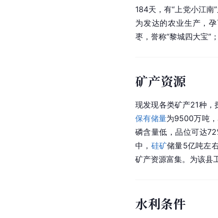
184天，有“上党
小江南
为发达的农业生产，孕
枣，誉称“黎城四大宝”
矿产资源
现发现各类矿产21种
保有储量
为9500万
磷含量低，品位可达7
中，
硅矿
储量5亿吨左
矿产资源富集。为该县
水利条件