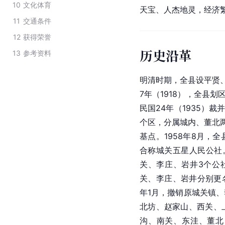
10
文化体育
天宝、人杰地灵，经济
11
交通条件
12
获得荣誉
历史沿革
13
参考资料
明清时期，全县设平贤
7年（1918），全县
民国24年（1935）裁
个区，分属城内、董北两
基点。1958年8月，
合称城关五星人民公社。
关、李庄、岩井3个公社
关、李庄、岩井分别更
年1月，撤销原城关镇
北坊、赵家山、西关、
沟、南关、东洼、董北