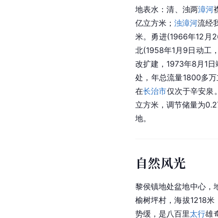
地表水：清、浊两
漳河
亿立方米；
浊漳河
流经
米。勇进(1966年12
北(1958年1月9日动
改扩建，1973年8月1
处，年总流量1800多
在
长治市
仅次于辛安泉。
立方米，调节储量为0.
地。
自然风光
黎侯镇地处盆地中心，
榆树坪村，海拔1218
势缓，是八百里
太行
雄