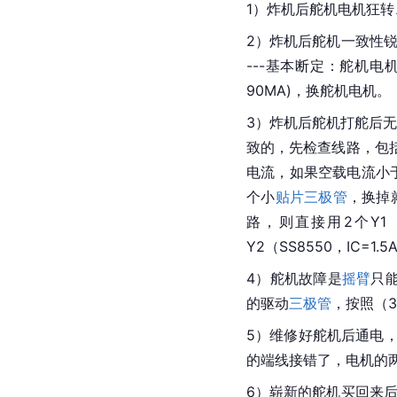
1）炸机后舵机电机狂转
2）炸机后舵机一致性锐
---基本断定：舵机电
90MA)，换舵机电机。
3）炸机后舵机打舵后无任何反
致的，先检查线路，包
电流，如果空载电流小于
个小
贴片三极管
，换掉
路，则直接用2个Y1（SS80
Y2（SS8550，IC=1
4）舵机故障是
摇臂
只能
的驱动
三极管
，按照（
5）维修好舵机后通电，发
的端线接错了，电机的
6）崭新的舵机买回来后