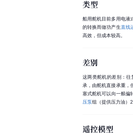
类型
船用舵机目前多用电液
的转换而做功产生
直线
高效，但成本较高。
差别
这两类舵机的差别：往
承，由舵机直接承重，
塞式舵机可以向一舷偏转
压泵
组（提供压力油）2
遥控模型