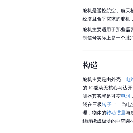
舵机是遥控航空、航天
经济且合乎需求的舵机
舵机主要适用于那些需
制信号实际上是一个脉冲宽
构造
舵机主要是由外壳、
电
的 IC驱动无核心马达
测器其实就是可变
电阻
绕在三极
转子
上，当电
理，物体的
转动惯量
与
线缠绕成极薄的中空圆