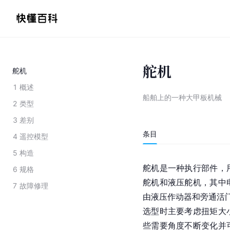
舵机
舵机
1
概述
船舶上的一种大甲板机械
2
类型
3
差别
条目
4
遥控模型
5
构造
舵机是一种执行部件，
6
规格
舵机和液压舵机，其中
7
故障修理
由液压作动器和旁通活
选型时主要考虑
扭矩
大
些需要角度不断变化并