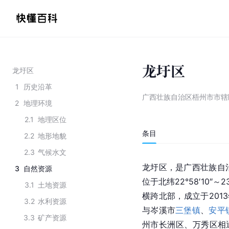
龙圩区
龙圩区
1
历史沿革
广西壮族自治区梧州市市辖
2
地理环境
2.1
地理区位
条目
2.2
地形地貌
2.3
气候水文
龙圩区，是广西壮族自
3
自然资源
位于北纬22°58′10″～23
3.1
土地资源
横跨北部，成立于2013
3.2
水利资源
与岑溪市
三堡镇
、
安平
3.3
矿产资源
州市长洲区、万秀区相通