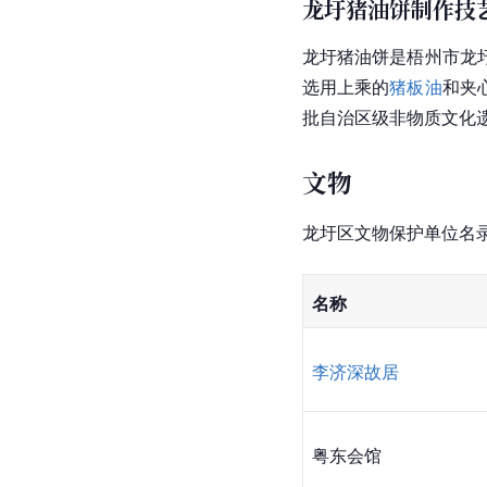
龙圩猪油饼制作技
龙圩
猪油饼
是
梧州市
龙
选用上乘的
猪板油
和夹
批自治区级非物质文化
文物
龙圩区文物保护单位名
名称
李济深故居
粤东会馆