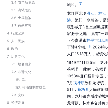
3.4
农产品资源
[
5
]
城区。
3.5
流域概况
龙圩区北临
浔江
、
桂江
3.6
土壤植被
港
、澳门一水相连，是
3.7
自然灾害
境形成了“控上游而据
4
行政区划
家必争之地，素有“一
（今贵港市
桂平
市
江口
5
人口民族
[
1
]
下辖4个镇。
2024
6
政治
人口15.13万人，城镇化率
7
历史文化
1949年11月25日，龙
7.1
地名由来
苍梧县，此时，苍梧县
7.2
非遗文化
1958年复归梧州专区，
鹿儿戏
7月
戎圩镇
改称龙圩镇，
龙圩猪油饼制作技艺
5月，
苍梧县
人民政府驻
7.3
文物
间，龙圩镇先后改称城关公
8
经济发展
龙圩镇、林水乡合并称