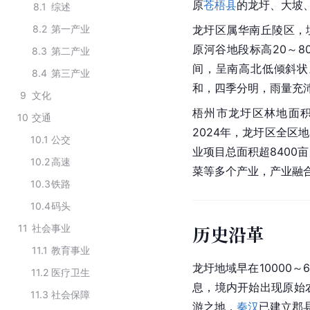
原
苍梧县
的龙圩、大坡
8.1
综述
8.2
第一产业
龙圩区属华南丘陵区，境
原河谷地段标高20～
8.3
第二产业
间，呈南高北低倾斜状
8.4
第三产业
和，四季分明，雨量充
9
文化
梧州市龙圩区林地面积1
10
交通
2024年，龙圩区全区地
10.1
公交
业项目总面积超8400
10.2
高速
菜等多个产业，产业融
10.3
铁路
10.4
码头
历史沿革
11
社会事业
11.1
教育事业
龙圩地域早在10000～6
11.2
医疗卫生
息，境内开始出现原始
11.3
社会保障
游之地，
秦汉
已建立郡