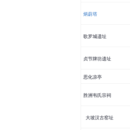
炳蔚塔
歌罗城遗址
贞节牌坊遗址
思化凉亭
胜洲韦氏宗祠
 大坡汉古窑址