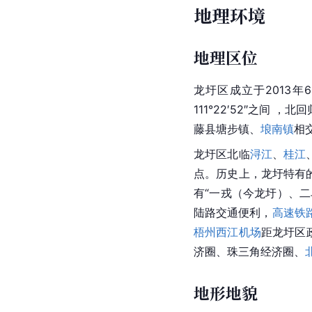
地理环境
地理区位
龙圩区成立于2013年
111°22′52″之间 
藤县塘步镇、
埌南镇
相
龙圩区北临
浔江
、
桂江
点。历史上，龙圩特有
有“一戎（今龙圩）、
陆路交通便利，
高速铁
梧州西江机场
距龙圩区
济圈、珠三角经济圈、
地形地貌