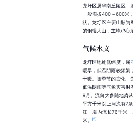
龙圩区属华南丘陵区，
一般海拔400～600
状。龙圩区主要山脉为
的铜镬大山，主峰鸡心顶，
气候水文
龙圩区地处低纬度，属
暖早，低温阴雨较频繁
干暖。随季节的变化，
低温阴雨等气象灾害时
9月。流向大多随地势
平方千米以上河流有7条
江，境内流长76千米
[
5
]
米。