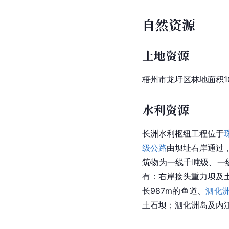
自然资源
土地资源
梧州市龙圩区林地面积10
水利资源
长洲水利枢纽工程位于
级公路
由坝址右岸通过，距
筑物为一线千吨级、一
有：右岸接头重力坝及土
长987m的鱼道、
泗化
土石坝；泗化洲岛及内