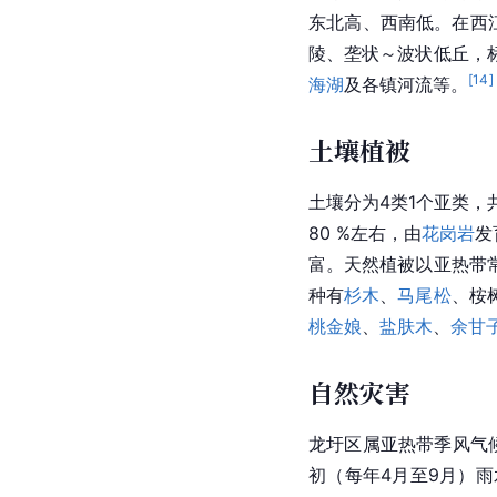
东北高、西南低。在西江
陵、垄状～波状低丘，标
[
14
]
海湖
及各镇河流等。
土壤植被
土壤分为4类1个亚类，
80 %左右，由
花岗岩
发
富。天然植被以亚热带
种有
杉木
、
马尾松
、桉
桃金娘
、
盐肤木
、
余甘
自然灾害
龙圩区属亚热带季风气候，
初（每年4月至9月）雨