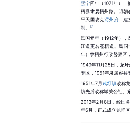
熙宁
四年（1071年）
梧县隶属梧州路。明朝
平天国攻克
浔州府
，建
[
7
]
制。
民国元年（1912年）
江道更名苍梧道。民国十
年）隶梧州行政督察区，
1949年11月25日，
专区，1951年隶属容县
1951年7月
戎圩镇
改称龙
镇先后改称城关公社、东
2013年2月8日，经
年6月，正式成立龙圩