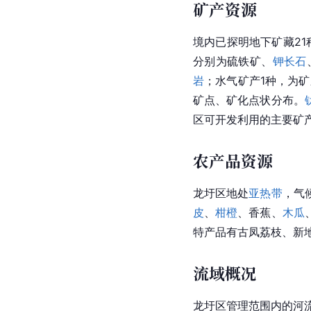
矿产资源
境内已探明地下矿藏2
分别为硫铁矿、
钾长石
岩
；水气矿产1种，为
矿点、矿化点状分布。
区可开发利用的主要矿
农产品资源
龙圩区地处
亚热带
，气
皮
、
柑橙
、香蕉、
木瓜
特产品有古凤荔枝、新
流域概况
龙圩区管理范围内的河