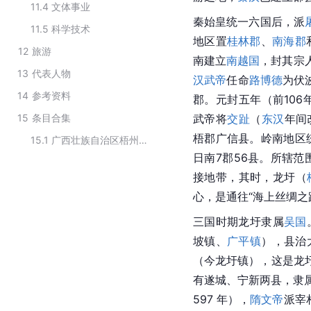
11.4
文体事业
秦始皇统一六国后，派
11.5
科学技术
地区置
桂林郡
、
南海郡
12
旅游
南建立
南越国
，封其宗
13
代表人物
汉武帝
任命
路博德
为伏
14
参考资料
郡。元封五年（前106
15
条目合集
武帝将
交趾
（
东汉
年间
梧郡广信县。岭南地区
15.1
广西壮族自治区梧州市行政区划
日南7郡56县。所辖范
接地带，其时，龙圩（
心，是通往“海上丝绸之
三国时期龙圩隶属
吴国
坡镇、
广平镇
），县治
（今龙圩镇），这是龙
有遂城、宁新两县，隶
597 年），
隋文帝
派宰