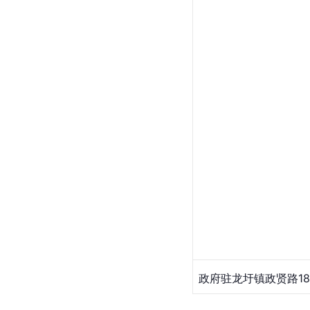
政府驻龙圩镇政贤路1