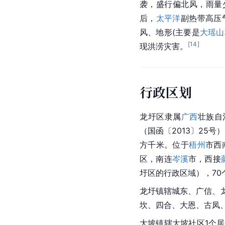
袭，盛行偏北风，雨量
后，
太平洋
副热带高压
风、地形(主要是
大瑶山
[
14
]
现洪涝灾害。
行政区划
龙圩区隶属
广西
壮族自
（国函〔2013〕25号
方千米。位于
梧州
市西
区
，南连
岑溪
市
，西接
圩区的行政区域），70
龙圩镇辖城东、广信、
坎、四合、大恩、古凤
大坡镇辖大坡社区1个