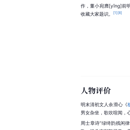
作，董小宛
膺[yīng]
前
[
1
]
[
8
]
收藏大家题识。
人物评价
明末清初文人余滑心《
男女杂坐，歌吹喧闻，
周士章诗“绿绮韵残闲