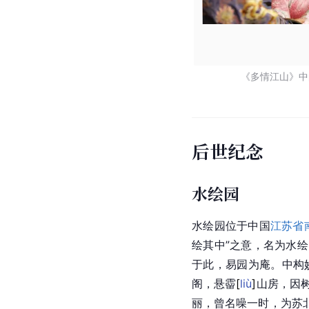
《多情江山》中
后世纪念
水绘园
水绘园
位于中国
江苏省
绘其中”之意，名为
水绘
于此，易园为庵。中构
阁，悬
霤
[
liù
]
山房，因
丽，曾名噪一时，为
苏