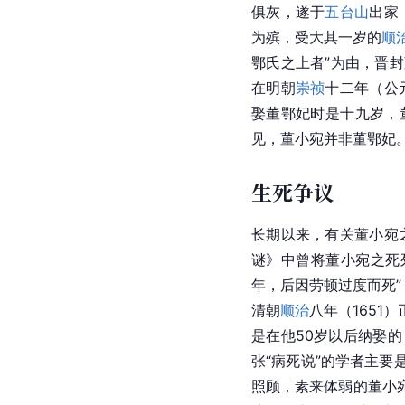
俱灰，遂于
五台山
出家
为殡，受大其一岁的
顺
鄂氏之上者”为由，晋
在明朝
崇祯
十二年（公
娶董鄂妃时是十九岁，
见，董小宛并非董鄂妃
生死争议
长期以来，有关董小宛
谜》中曾将董小宛之死
年，后因劳顿过度而死
清朝
顺治
八年（1651
是在他50岁以后纳娶
张“病死说”的学者主要
照顾，素来体弱的董小