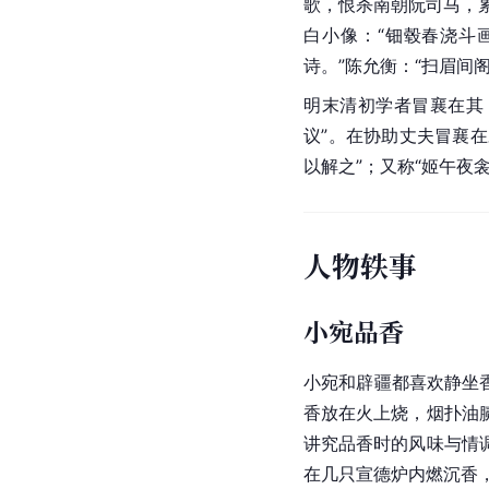
歌，恨杀南朝阮司马，
白小像：“钿毂春浇斗
诗。”陈允衡：“扫眉间
明末清初学者冒襄在其
议”。在协助丈夫冒襄在
以解之”；又称“姬午夜
人物轶事
小宛品香
小宛和辟疆都喜欢静坐
香放在火上烧，烟扑油
讲究品香时的风味与情
在几只宣德炉内燃沉香