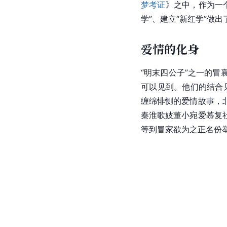
梦考证
》之中，作为一
学”、建立“新红学”做
爱情的化身
“
明末四公子
”之一的冒
可以见到。他们的结合
缠绵悱恻的爱情故事，
秦淮
歌妓董小宛
爱慕
复
等到冒家欲为之正名份