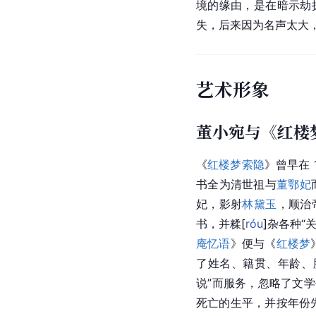
境的缘由，是在暗示劫
失，后来因为名声太大
艺术形象
董小宛与《红楼
《
红楼梦索隐
》曾早在 
书全为清世祖与
董鄂妃
妃，影射
林黛玉
，顺治
书，并
糅
[
róu
]
杂各种“
庵忆语
》便与《
红楼梦
了姓名、籍贯、年龄、
说”而服务，忽略了文
死亡的生平，并按年份