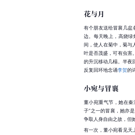
花与月
有个朋友送给冒襄几盆
边。每天晚上，高烧绿
间，使人在菊中，菊与
叶是否茂盛，可有虫害
的升沉移动几榻。半夜
反复回环地念诵
李贺
的
小宛与冒襄
董小宛重气节，她在秦
子”之一的冒襄，她亦
争取人身自由之故，但
有一次，董小宛看见天