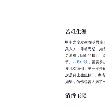
苦难生涯
甲申之变发生在明思宗
兵入关，肆虐无忌，如
走避难，因盗匪横行，
节。
八月中秋
，冒襄前
襄几次病倒，第一次是
次是背上生
疽[jū]
，疼
如柴，仿佛也曾大病了
消香玉陨