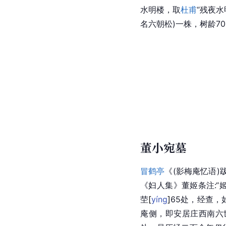
水明楼，取
杜甫
“残夜
名
六朝松
)一株，树龄7
董小宛墓
冒鹤亭
《(影梅庵忆语)
《妇人集》董姬条注:
茔
[
yíng
]
65处，经查
庵侧，即安居庄西南六