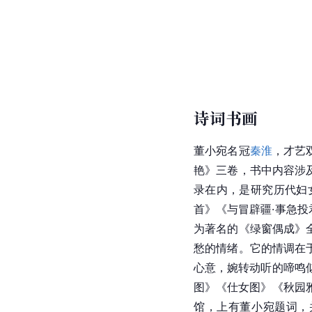
诗词书画
董小宛名冠
秦淮
，才艺
艳》三卷，书中内容涉
录在内，是研究历代妇
首》《与冒辟疆·事急
为著名的《绿窗偶成》
愁的情绪。它的情调在
心意，婉转动听的啼鸣
图》《仕女图》《秋园
馆，上有董小宛题词，