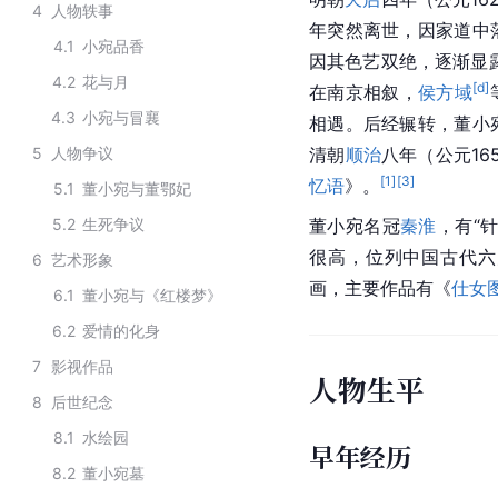
4
人物轶事
年突然离世，因家道中
4.1
小宛品香
因其色艺双绝，逐渐显
4.2
花与月
[d]
在南京相叙，
侯方域
4.3
小宛与冒襄
相遇。后经辗转，董小
5
人物争议
清朝
顺治
八年（公元1
[
1
]
[
3
]
忆语
》。
5.1
董小宛与董鄂妃
5.2
生死争议
董小宛名冠
秦淮
，有“
很高，位列中国古代六
6
艺术形象
画，主要作品有《
仕女
6.1
董小宛与《红楼梦》
6.2
爱情的化身
7
影视作品
人物生平
8
后世纪念
8.1
水绘园
早年经历
8.2
董小宛墓