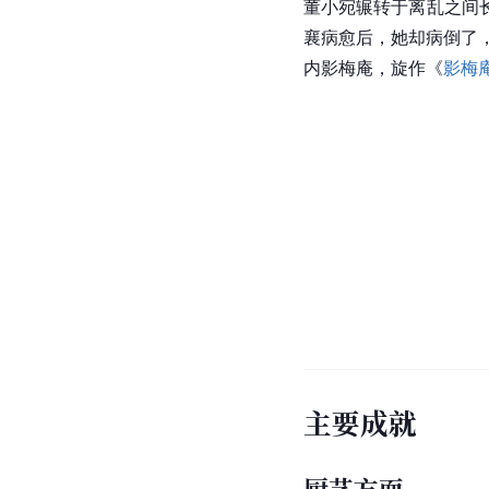
董小宛辗转于离乱之间
襄病愈后，她却病倒了
内影梅庵，旋作《
影梅
主要成就
厨艺方面