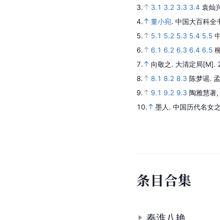
3.
3.1
3.2
3.3
3.4
袁灿
4.
董小宛
.
中国大百科全
5.
5.1
5.2
5.3
5.4
5.5
6.
6.1
6.2
6.3
6.4
6.5
7.
向敬之.
大清定局
[M].
8.
8.1
8.2
8.3
陈梦谣.
9.
9.1
9.2
9.3
陶雅慧著
10.
墨人.
中国历代名女之
条
目
合
集
秦淮八艳