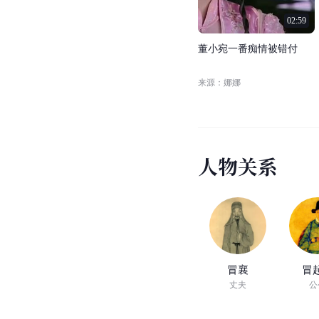
02:59
董
小
宛
一
番
痴
情
被
错
付
来源：娜娜
人
物
关
系
冒襄
冒
丈夫
公