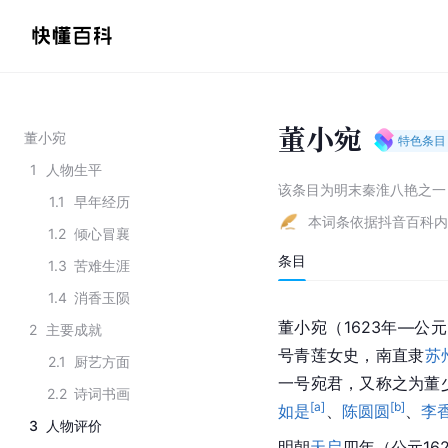
董小宛
董小宛
特色条目
1
人物生平
该条目为
明末秦淮八艳之一
1.1
早年经历
本词条依据抖音百科内
1.2
倾心冒襄
条目
1.3
苦难生涯
1.4
消香玉陨
董小宛（1623年—公
2
主要成就
号青莲女史，南直隶
苏
2.1
厨艺方面
一号宛君，又称之为董
2.2
诗词书画
[a]
[b]
如是
、
陈圆圆
、
李
3
人物评价
明朝
天启
四年（公元1