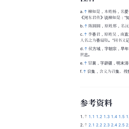
a.
柳如是，本姓杨，名爱
《河东君传》说柳如是：“
b.
陈圆圆，原姓邢，名沅
c.
李香君，原姓吴，南直
人名之为香扇坠。”同书又记
d.
侯方域，字朝宗，早年
世志。
e.
冒襄，字辟疆，明末清
f.
裒集，含义为召集、搜
参
考
资
料
1.
1.1
1.2
1.3
1.4
1.5
1
2.
2.1
2.2
2.3
2.4
2.5
2