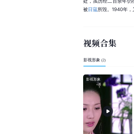
处，虽历经二百余年仍
被
日寇
所毁。1940年
视
频
合
集
影视形象
(
2
)
影视形象