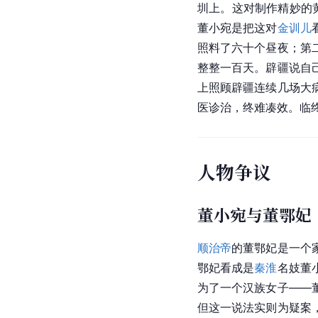
圳上。这对制作精妙的
董小宛是把这对
金训儿
照料了六十个昼夜；第
整整一百天。辟疆说自
上照顾辟疆连续几场大
医诊治，终难凑效。临终
人物争议
董小宛与董鄂妃
顺治帝
的董鄂妃是一个
鄂妃看成是
秦淮
名妓董
为了一个汉族女子——
但这一说法实则为疑案