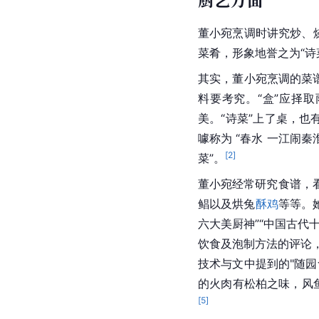
董小宛烹调时讲究炒、烧
菜肴，形象地誉之为“诗
其实，董小宛烹调的菜谱
料要考究。“盒”应择
美。“诗菜”上了桌，也
噱称为 “春水 一江闹秦
[
2
]
菜”。
董小宛经常研究食谱，
鲳以及烘兔
酥鸡
等等。
六大美厨神”“中国古代
饮食及泡制方法的评论
技术与文中提到的"随园
的火肉有松柏之味，风
[
5
]