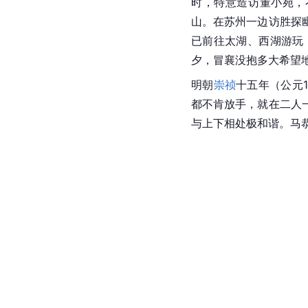
时，特意造访董小宛，
山。在苏州一边访胜探
已前往太湖、西湖游玩
夕，冒襄没抱多大希望
明朝
崇祯
十五年（公元
都不肯放手，就在二人
与上下相处极和谐。马