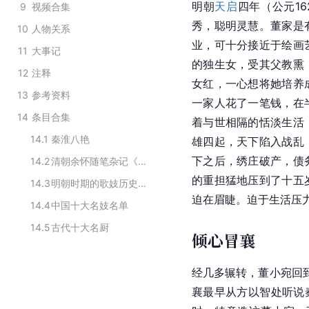
明朝
天启
四年（公元1
9
视频合集
秀，聪明灵慧。董家是
10
人物关系
业，可十分接近于绘画
11
大事记
的独生女，受其父教熏
12
注释
女红，一心想将她培养
13
参考资料
一家人花了一笔钱，在
14
条目合集
着与世相隔的恬淡生活
14.1
秦淮八艳
雄四起，天下陷入战乱
下之后，绣庄破产，债
14.2
清朝余怀随笔杂记《板桥杂记》中的人物
的重担猛地压到了十五
14.3
明朝时期的歌妓历史人物
迫在眉睫。迫于生活压
14.4
中国十大名妓名单
14.5
古代十大名厨
倾心冒襄
经几多辗转，董小宛回
襄最早从方以智处听说