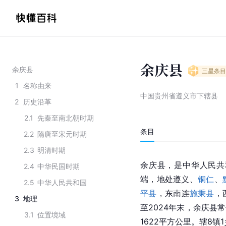
余庆县
余庆县
三星
条目
1
名称由来
中国贵州省遵义市下辖县
2
历史沿革
2.1
先秦至南北朝时期
条目
2.2
隋唐至宋元时期
2.3
明清时期
余庆县，是中华人民共
2.4
中华民国时期
端，地处遵义、
铜仁
、
2.5
中华人民共和国
平县
，东南连
施秉县
，
3
地理
至2024年末，余庆县常
3.1
位置境域
1622平方公里。辖8