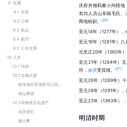
9
交通
庆府所领羁縻小州辖地
9.1
综述
有功人员山东籍毛氏、
[
26
]
9.2
公路
两地校尉。
9.3
航运
至元14年（1277年）
9.4
航空
至元18年（1281年
9.5
公共交通
元
至正
20年（1360
10
人文
至元21年（1284年）
10.1
综述
[
27
]
司，
余庆
受其辖。
10.2
文物古迹
至元26年（1289年
廻龙场红军强渡乌江战斗遗址
至元28年（1291年
他山摩崖
至正23年（1363年），
10.3
非物质文化遗产
余庆龙灯
明清时期
矮人舞