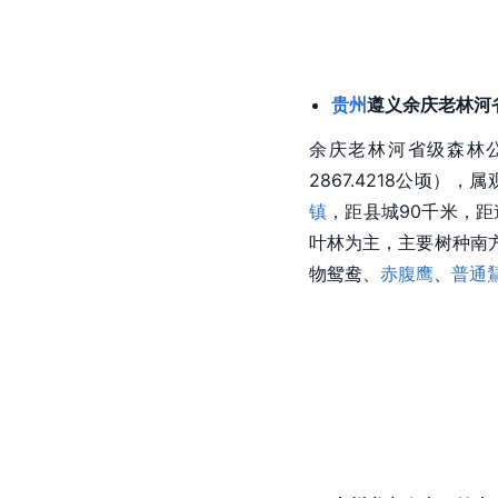
贵州
遵义余庆老林河
余庆老林河省级森林公园
2867.4218公顷
镇
，距县城90千米，距
叶林为主，主要树种南
物鸳鸯、
赤腹鹰
、
普通