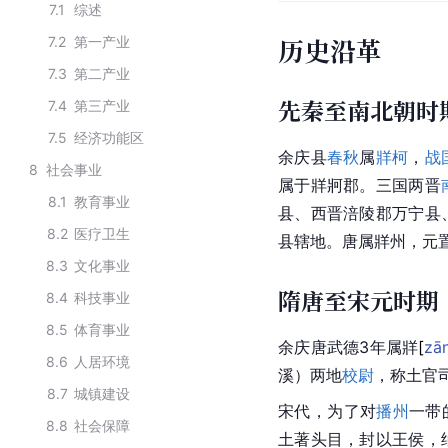
7.1
综述
历史沿革
7.2
第一产业
7.3
第二产业
先秦至南北朝时
7.4
第三产业
7.5
经济功能区
余庆县
春秋
属
牂柯
，
战
8
社会事业
属于牂牁郡。三国两晋
8.1
教育事业
县、西晋涪陵郡万宁县
8.2
医疗卫生
县辖地。唐属牂州，元
8.3
文化事业
隋唐至宋元时期
8.4
科技事业
8.5
体育事业
余庆唐武德3年属
牂
[
zā
8.6
人居环境
溪）两地
校尉
，称土官
8.7
城镇建设
宋代，为了对
播州
一带
8.8
社会保障
土著
头目，封以王侯，