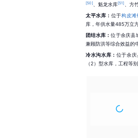
[
50
]
[
51
]
、魁龙水库
、方
太平水库：
位于
构皮滩
库，年供水量485万立
团结水库：
位于余庆县
兼顾防洪等综合效益的
冷水沟水库：
位于余庆
（2）型水库，工程等