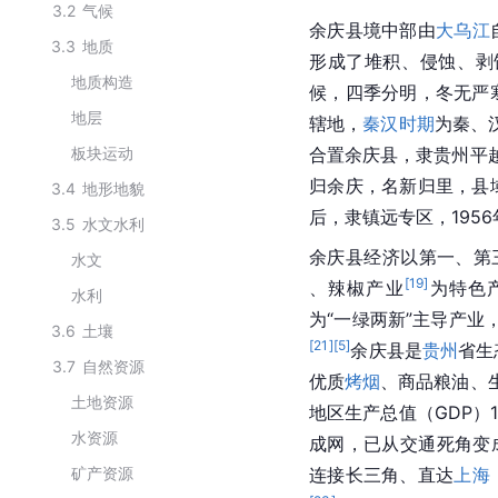
3.2
气候
余庆县境中部由
大乌江
3.3
地质
形成了堆积、侵蚀、剥
地质构造
候，四季分明，冬无严
地层
辖地，
秦汉时期
为秦、
板块运动
合置余庆县，隶贵州平越
归余庆，名新归里，县域
3.4
地形地貌
后，隶
镇远专区
，195
3.5
水文水利
余庆县经济以第一、第
水文
[
19
]
、辣椒产业
为特色
水利
为“一绿两新”主导产业
3.6
土壤
[
21
]
[
5
]
余庆县是
贵州
省生
3.7
自然资源
优质
烤烟
、商品粮油、
土地资源
地区生产总值（GDP）11
水资源
成网，已从交通死角变
矿产资源
连接长三角、直达
上海