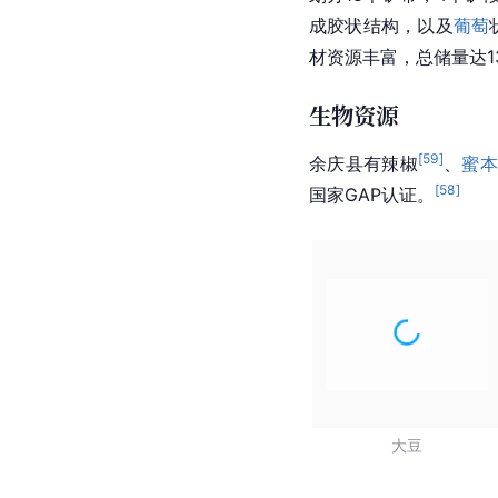
成胶状结构，以及
葡萄
材资源丰富，总储量达1
生物资源
[
59
]
余庆县有辣椒
、
蜜
[
58
]
国家GAP认证。
大豆