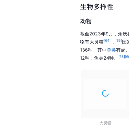
生物多样性
动物
截至2023年9月，余
[
64
]
[
65
]
物有大灵猫
，
国
136种，其中
兽类
有虎
[
68
]
[
6
12种，鱼类24种。
大灵猫