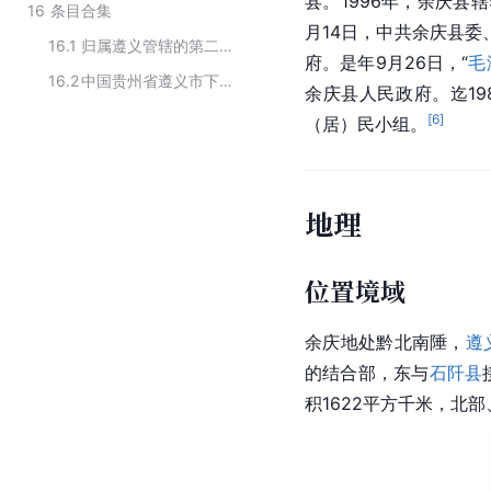
县。1996年，余庆县辖
16
条目合集
月14日，中共余庆县委
16.1
归属遵义管辖的第二批革命文物保护利用片区
府。是年9月26日，“
毛
16.2
中国贵州省遵义市下辖行政区划
余庆县人民政府。迄1
[
6
]
（居）民小组。
地理
位置境域
余庆地处黔北南陲，
遵
的结合部，东与
石阡县
积1622平方千米，北