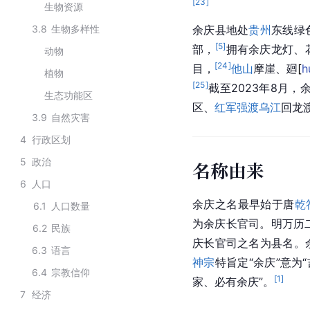
[
23
]
生物资源
3.8
生物多样性
余庆县地处
贵州
东线绿
[
5
]
部，
拥有余庆龙灯、
动物
[
24
]
目，
他山
摩崖、
廻
[
h
植物
[
25
]
截至2023年8月
生态功能区
区、
红军
强渡乌江
回龙
3.9
自然灾害
4
行政区划
5
政治
名称由来
6
人口
余庆之名最早始于唐
乾
6.1
人口数量
为余庆长官司。明万历二
6.2
民族
庆长官司之名为县名。
6.3
语言
神宗
特旨定“余庆”意为
6.4
宗教信仰
[
1
]
家、必有余庆”。
7
经济