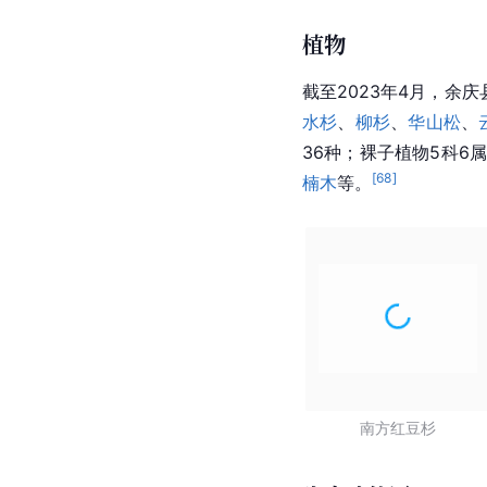
植物
截至2023年4月，余
水杉
、
柳杉
、
华山松
、
36种；
裸子植物
5科6
[
68
]
楠木
等。
南方红豆杉