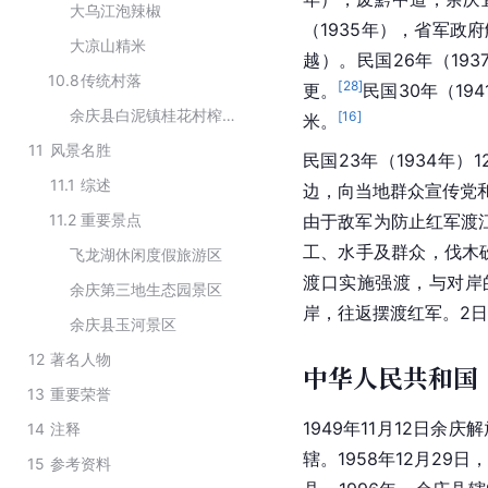
大乌江泡辣椒
（1935年），省军政
大凉山精米
越）。民国26年（19
10.8
传统村落
[
28
]
更。
民国30年（19
余庆县白泥镇桂花村榨溪组
[
16
]
米。
11
风景名胜
民国23年（1934年）1
11.1
综述
边，向当地群众宣传党和
11.2
重要景点
由于敌军为防止红军渡
工、水手及群众，伐木砍
飞龙湖休闲度假旅游区
渡口实施强渡，与对岸
余庆第三地生态园景区
岸，往返摆渡
红军
。2
余庆县玉河景区
12
著名人物
中华人民共和国
13
重要荣誉
1949年11月12日余
14
注释
辖。1958年12月29
15
参考资料