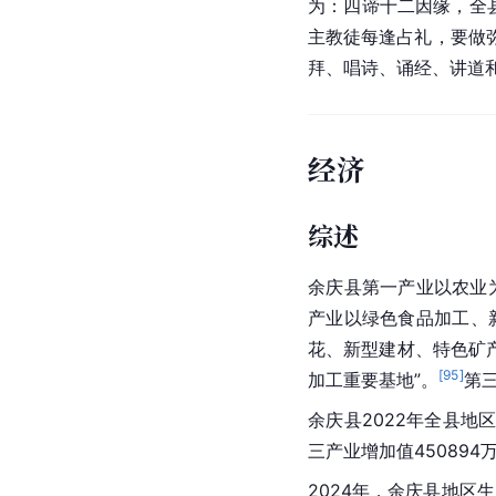
为：四谛十二因缘，全
主教徒每逢占礼，要做
拜、唱诗、诵经、讲道
经济
综述
余庆县
第一产业
以农业
产业
以绿色食品加工、
花、新型建材、特色矿产
[
95
]
加工重要基地”。
第
余庆县2022年全县地区
三产业增加值450894
2024年，余庆县地区生