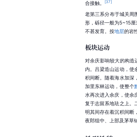
[
37
]
合接触。
老第三系分布于城关周
形，砾径一般为5~15
不甚发育。按
地层
的
岩
板块运动
对余庆影响较大的
构造
内。吕梁造山运动，使
积间断。随着海水加深
加里东林运动，使整个
水再次进入余庆，使余
复于志留系地珐之上。
明其间存在着沉积间断
夜郎组中、上部及茅草