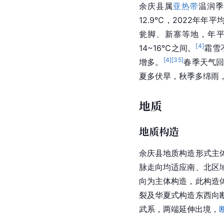
余庆县属
亚热带
温润季
12.9℃，2022年年平
瓮脚、新寨等地，年平
[
4
]
14~16℃之间。
霜雪
[
4
]
[
35
]
增多。
春季天气
夏多伏旱，秋季多绵雨
地质
地质构造
余庆县地质构造形式主
脉走向均适应南、北区
向为主体构造，此构造
裂及华夏式构造东西向
武系，两端延伸出境，