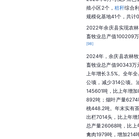
殖小区2个，
秸秆
综合
规模化基地41个，共计0
2022年余庆县实现农
畜牧业总产值10020
[
98
]
2024年，余庆县农林牧
畜牧业总产值90343
上年增长3.5%。全年全
公顷，减少314公顷。
145601吨，比上年增加
892吨；烟叶产量62
桃448.2吨。年末实有茶
出栏7014头，比上年增
总产量26068吨，比上
禽肉1979吨，增加21