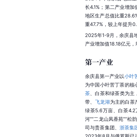
长4.1%；第二产业增加
地区生产总值比重28.
重47.7%，较上年提升
2025年1-9月，余庆
产业增加值18.18亿元，增
第一产业
余庆县第一产业以
小叶
为中国小叶苦丁茶的核
茶
、白茶和绿茶类为主，
带、
飞龙湖
为主的白茶
绿茶5.6万亩、白茶4
河”“二龙山凤香苑”“松
司与贵茶集团、
浙茶集
2023年8月与俄罗斯