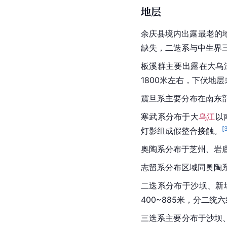
地层
余庆县境内出露最老的
缺失，二迭系与中生界
板溪群主要出露在
大乌
1800米左右，下伏地
震旦系主要分布在南东部
寒武系分布于大
乌江
以
[
灯影组成假整合接触。
奥陶系
分布于芝州、岩底
志留系分布区域同奥陶系
二迭系分布于沙坝、新
400~885米，分二
三迭系主要分布于沙坝