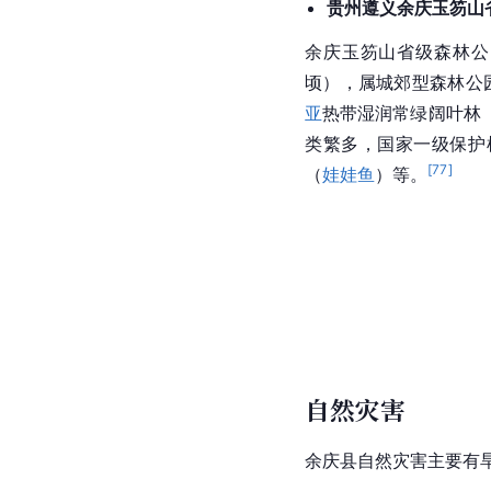
贵州
遵义余庆玉笏山
余庆玉笏山省级森林公园
顷），属城郊型森林公
亚
热带湿润常绿阔叶林
类繁多，国家一级保护
[
77
]
（
娃娃鱼
）等。
自然灾害
余庆县自然灾害主要有