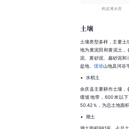
构皮滩水库
土壤
土壤类型
多样，主要土
地为黄泥田和黄泥土，
泥、黄砂泥、扁砂泥和
盆地、
缓坡
山地及河谷平
水稻土
余庆县主要耕作土壤，
缓坡地带，600米以
50.42％，为总土地面积
潮土
潮土面积981亩，占总土