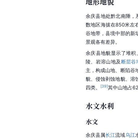
地形地貌
余庆县地处黔北南陲，
数地区海拔在850米左右
谷地带，县境中部的新
景观各有差异。
余庆县地貌显示了堆积
陵
、岩溶山地及
断层
谷
主，构成山地、断陷谷
貌、侵蚀剥蚀地貌、溶
[
39
]
四类。
其中山地占62
水文水利
水文
余庆县属
长江
流域
乌江