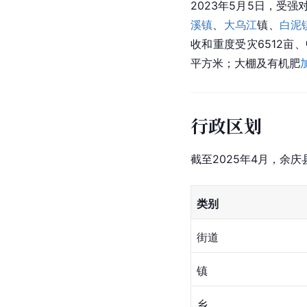
2023年5月5日，受
强
溪镇
、
大乌江
镇、
白泥
收和重度受灾6512亩
平方米；大棚及有机肥
行政区划
截至2025年4月，余
类别
街道
镇
乡