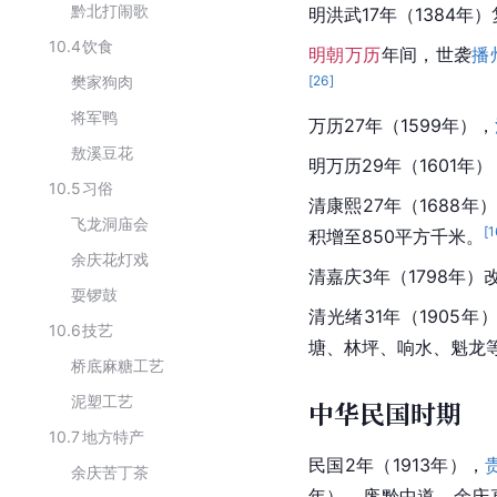
黔北打闹歌
明洪武17年（1384
10.4
饮食
明朝
万历
年间，
世袭
播
樊家狗肉
[
26
]
将军鸭
万历27年（1599年），
敖溪豆花
明万历29年（1601
10.5
习俗
清康熙27年（1688
飞龙洞庙会
[
1
积增至850平方千米。
余庆花灯戏
清嘉庆3年（1798年）
耍锣鼓
清光绪31年（190
10.6
技艺
塘、林坪、响水、魁龙
桥底麻糖工艺
泥塑工艺
中华民国时期
10.7
地方特产
民国2年（1913年），
余庆苦丁茶
年），废黔中道，余庆