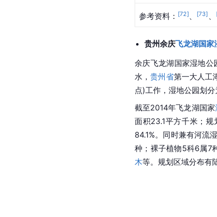
[
72
]
[
73
]
参考资料：
、
、
贵州余庆
飞龙湖
国家
余庆飞龙湖国家湿地公
水，
贵州省
第一大人工
点)工作，湿地公园划
截至2014年飞龙湖国家
面积23.1平方千米；规
84.1%。同时兼有河
种；
裸子植物
5科6属7
木
等。规划区域分布有