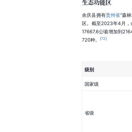
生态功能区
余庆县拥有
贵州省
“森
区。截至2023年4月
17667.6公顷增加到216
[
72
]
720种。
级别
国家级
省级