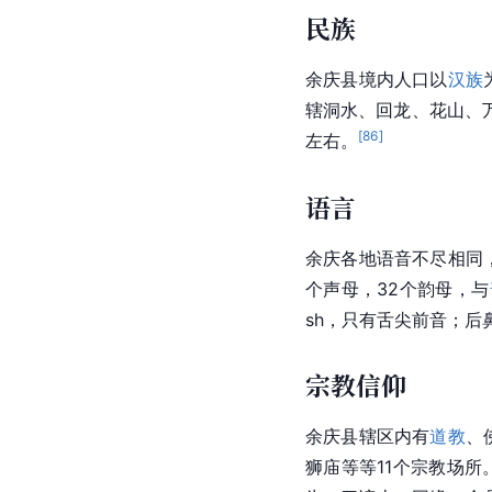
民族
余庆县境内人口以
汉族
辖洞水、回龙、花山、
[
86
]
左右。
语言
余庆各地语音不尽相同
个
声母
，32个
韵母
，与
sh，只有
舌尖前音
；后
宗教信仰
余庆县辖区内有
道教
、
狮庙等等11个宗教场所