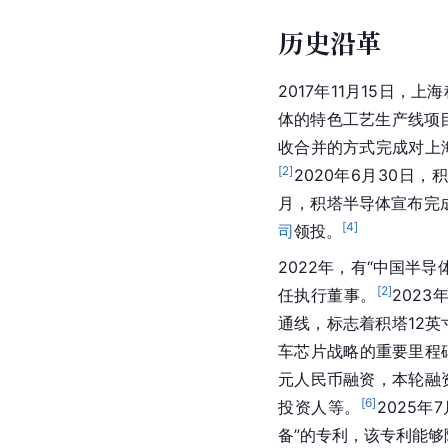
历史沿革
2017年11月15日，
体的特色工艺生产线项目
收合并的方式完成对上
[
2
]
2020年6月30日
月，积塔半导体宣布完
[
4
]
司
领投。
2022年，有“中国半
[
2
]
任执行董事。
202
通线，标志着积塔12英
车芯片战略的重要里程
元人民币融资，本轮融
[
6
]
投资人等。
2025
备”的专利，该专利能够