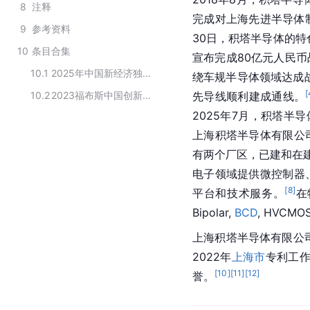
8
注释
完成对上海先进半导体
9
参考资料
30日，积塔半导体的
10
条目合集
宣布完成80亿元人民币
10.1
2025年中国新经济独角兽企业百强榜
绕车规半导体领域达成
[
10.2
2023福布斯中国创新力企业50强
先导
线顺利建成通线。
2025年7月，积塔半
上海积塔半导体有限公
有两个厂区，已建和在建
电子领域提供微控制器
[
8
]
平台和技术服务。
在
Bipolar, 
BCD
, HVCM
上海积塔半导体有限公
2022年
上海市
专利工作
[
10
]
[
11
]
[
12
]
誉。