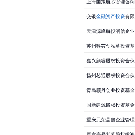
上海国策航芯管理咨询
交银
金融资产投资
有限
天津源峰航投润信企业
苏州科芯创私募投资基
嘉兴颀睿股权投资合伙
扬州芯通股权投资合伙
青岛颀丹创业投资基金
国新建源股权投资基金
重庆元荣晶鑫企业管理
厚友壹号私募股权投资