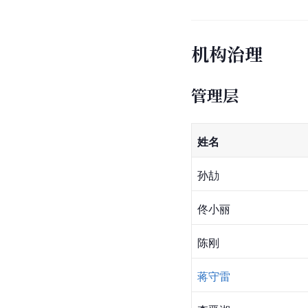
机构治理
管理层
姓名
孙劼
佟小丽
陈刚
蒋守雷