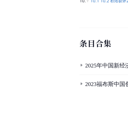
10.
10.1
10.2
积塔获评
条
目
合
集
2025年中国新
2023福布斯中国