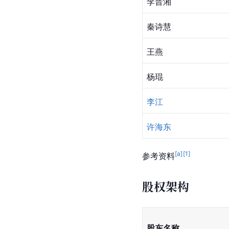
李晋湘
秦诗慧
王燕
杨琨
李江
许海东
[a]
[
1
]
参考资料
股权架构
股东名称