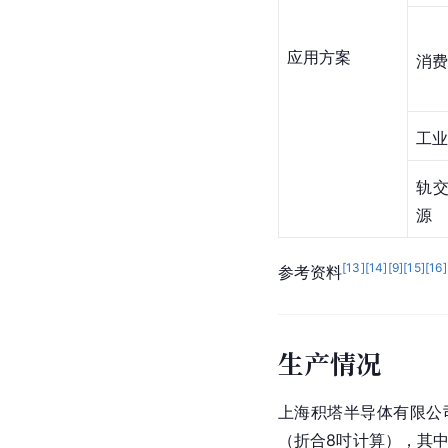
应用方案
消费
工业
轨
源
[
13
]
[
14
]
[
9
]
[
15
]
[
16
]
参考资料
生产情况
上海积塔半导体有限公
（折合8吋计算），其中６