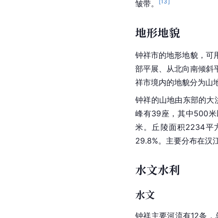
[
13
]
皱带。
地形地貌
钟祥市的地形地貌，可
部平展、从北向南倾斜
祥市境内的地貌分为山
钟祥的山地由东部的大
峰有39座，其中500
米。
丘陵
面积2234
29.8%。主要分布在汉
水文水利
水文
钟祥主要河流有12条，总