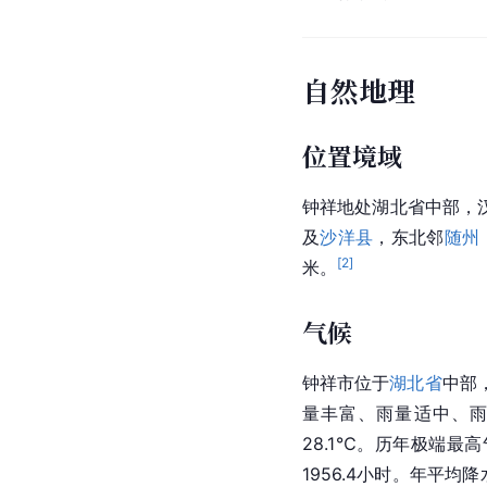
自然地理
位置境域
钟祥地处湖北省中部，汉江平
及
沙洋县
，东北邻
随州
[
2
]
米。
气候
钟祥市位于
湖北省
中部
量丰富、雨量适中、雨
28.1℃。历年极端最高
1956.4小时。年平均