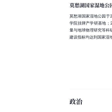
莫愁湖国家湿地公
莫愁湖国家湿地公园于2
学院
挂牌产学研基地；2
量与
地球物理
研究等科
建设指标均达到
国家湿
政治