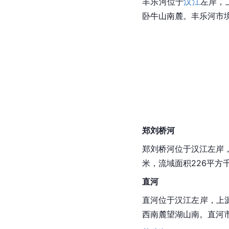
丰乐河位于
汉江
左岸，
卧牛山南麓。丰乐河市境
郑刘桥河
郑刘桥河位于
汉江
左岸
米，
流域面积
226平方
直河
直河位于汉江左岸，上
西南麓望湖山南。直河市