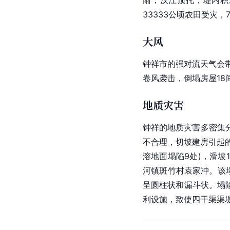
雨，汉江顶托，堤内积水
33333公顷农田受灾，
大风
钟祥市的
强对流天气
会
卷风袭击，倒塌房屋18
地质灾害
钟祥的地质灾害多密集
不合理，切坡建房引起的
溶地面塌陷9处)，滑坡
河
镇
斑竹村
袁家冲。该
呈圆柱状和漏斗状。塌
利设施
，致使四干渠渠堤