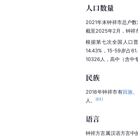
人口数量
2021年末钟祥市总户数3
截至2025年2月，钟祥市
根据第七次全国人口普查
14.43%，15-59岁占
10326人，
高中
（含
中
民族
2018年钟祥市有
回族
、
[
63
]
人。
语言
钟祥方言属汉语方言中