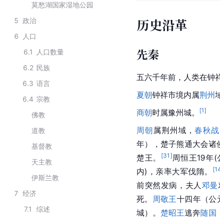
莫愁湖国家湿地公园
历史沿革
5
政治
6
人口
先秦
6.1
人口数量
6.2
民族
五六千年前，人类在钟
6.3
语言
夏朝
钟祥市境内属
荆州
6.4
宗教
[
1
]
商朝
时属豫州城。
佛教
周朝
属荆州域，
春秋战
道教
年），楚子熊通大会诸
基督教
[
31
]
楚王。
周恒王
19年
天主教
[
1
内)，亲率大军伐隋。
伊斯兰教
前突然发病，夫人
邓曼
7
经济
死。
周敬王
十四年（公
7.1
综述
城）。
楚昭王
逃奔
随国