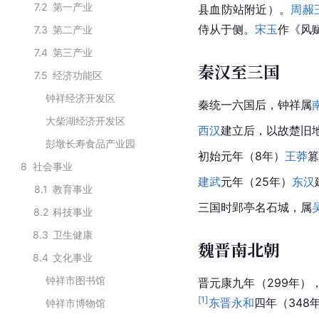
7.2
第一产业
县血防站附近）。
周赧
侍从于侧。
宋玉
作《
风
7.3
第二产业
7.4
第三产业
秦汉至三国
7.5
经济功能区
钟祥经济开发区
秦
统一六国
后，钟祥属
大柴湖经济开发区
西汉
建立后，以故楚旧
彭墩长寿食品产业园
初始元年（8年）
王莽
篡
8
社会事业
建武
元年（25年）
东汉
8.1
教育事业
三国
时郢亭名
石城
，属
8.2
科技事业
8.3
卫生健康
魏晋南北朝
8.4
文化事业
钟祥市图书馆
晋元康九年（299年）
[
1
]
东晋
永和
四年（348
钟祥市博物馆