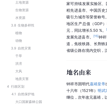
土地资源
家可持续发展实验区、
生物资源
程先进县市、中国历史
吸引力城市等荣誉称号
水资源
地区生产总值（GDP
3.8
生物多样性
元，同比增长5.50 %。
植物
[
15
]
发展先进县市。
钟祥
动物
道，焦枝铁路、长荆铁
3.9
自然灾害
省级公路在境内交织，
干旱
洪涝
地名由来
大风
地质灾害
钟祥市因明代
嘉靖皇帝
4
行政区划
十六年（1521年）
明武
4.1
自然保护地
继位，次年改元
嘉靖
，
大口国家森林公园