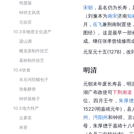
明显陵
宋朝
，县名仍为长寿，
钟祥文风塔
（刘豫本为
南宋
济南
知
元佑宫
月，
岳飞
兼
荆南
制置使
10.3
非物质文化遗产
图经》。这是最早一部
成。继任张孝曾续修而成
梁山调
蟠龙菜制作技艺
元至元十五(1278)，改
葛粉制作技艺
明清
10.4
饮食
丰乐河陀螺包子
元朝
末年废
长寿县
，明洪
张集酥饼
湖广布政使司
下荆南道
钟祥蒸格子
位。四月
壬午
，
朱厚熜
10.5
地方特产
1522(明嘉靖元年)，县
州
、
沔阳州
和钟祥、
京
云雾茶
母，朱厚熜于嘉靖十八
米茶
（今县二中校址内)，