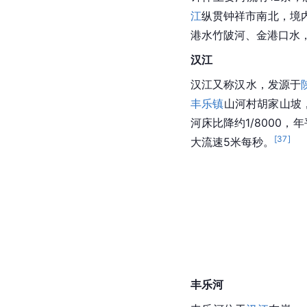
江
纵贯钟祥市南北，境
港水竹陂河、金港口水
汉江
汉江
又称
汉水
，发源于
丰乐镇
山河村
胡家山坡
河床比降约1/8000，年
[
37
]
大流速5米每秒。
丰乐河