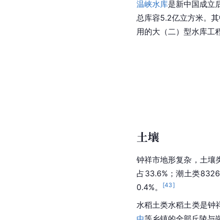
温峡水库
是
新
中国
成立
总库容5.2亿立方米。
用的大（二）型水库工程
土壤
钟祥市地形复杂，
土壤
占33.6%；潮土类832
[
43
]
0.4%。
水稻土类水稻土类是钟
中
等乡镇的全部
丘陵
与