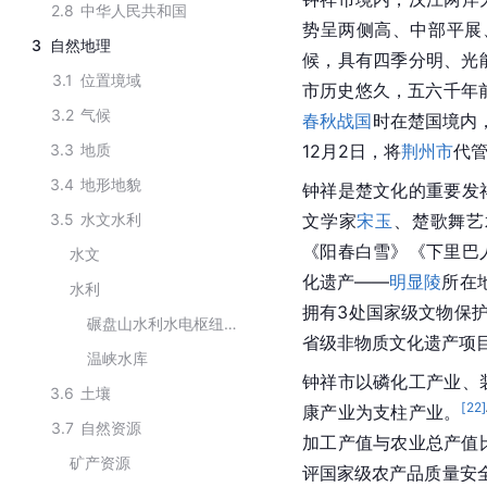
2.8
中华人民共和国
势呈两侧高、中部平展
3
自然地理
候，具有四季分明、光
3.1
位置境域
市历史悠久，五六千年
3.2
气候
春秋战国
时在楚国境内
3.3
地质
12月2日，将
荆州市
代
3.4
地形地貌
钟祥是楚文化的重要发
3.5
水文水利
文学家
宋玉
、楚歌舞艺
《阳春白雪》《下里巴
水文
化遗产——
明显陵
所在
水利
拥有3处国家级文物保护
碾盘山水利水电枢纽工程
省级非物质文化遗产项目
温峡水库
钟祥市以磷化工产业、
3.6
土壤
[
22
]
康产业为支柱产业。
3.7
自然资源
加工产值与农业总产值比
矿产资源
评国家级农产品质量安