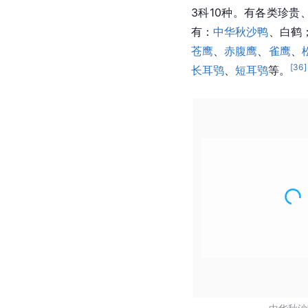
3科10种。有各类珍贵
有：
中华秋沙鸭
、
白鹤
苍鹰
、
赤腹鹰
、
雀鹰
、
[
36
]
长耳鸮
、
短耳鸮
等。