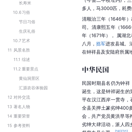
长寿米
多人，马3000匹，耗费
10.6
习俗
清顺治三年（1646年
节日习俗
司。清
康熙
五年（166
生庆礼俗
年（1671年）， 属湖
10.7
艺术
八月，
捻军
进攻县城。清
11
风景名胜
在钟祥县及
安陆府
所属
11.1
综述
中华民国
11.2
重要景点
黄仙洞景区
民国时期
县名仍为钟祥
汇源农谷体验园
诞生，这是钟祥诞生的
12
对外交流
平在
汉江
西岸一贯寺，
13
著名人物
全县关押土篆劣绅400
会，共产党员黄洪早等
14
重要荣誉
劣绅大肆活动，派人四
15
参考资料
[
16
]
[
31
]