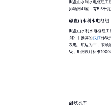
碾盘山水利水电枢纽工
排涵闸41座；有5.5千
碾盘山水利水电枢纽
碾盘山水利水电枢纽工
划》中推荐的
汉江
梯级
发电、
航运
为主，兼顾
级，船闸设计标准100
温峡水库