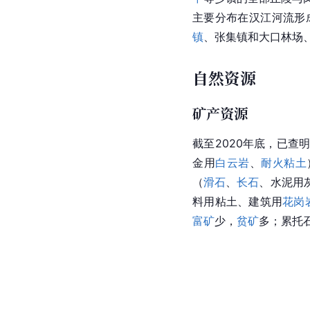
主要分布在
汉江
河流形
镇
、
张集镇
和大口林场
自然资源
矿产资源
截至2020年底，已查
金用
白云岩
、
耐火粘土
（
滑石
、
长石
、水泥用
料用粘土、建筑用
花岗
富矿
少，
贫矿
多；累托