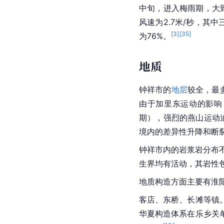
中旬，进入梅雨期，大到
风速为2.7米/秒，其中
[
3
]
[
35
]
为76%。
地质
钟祥市的
地层
较全，最
由于加里东运动的影响
期），强烈的燕山运动
境内的差异性升降和断
钟祥市内的岩浆岩分布
生界均有活动，其
岩性
地质构造方面主要有
淮
客店、
东桥
、
长滩
等镇
华夏构造体系在乐乡关