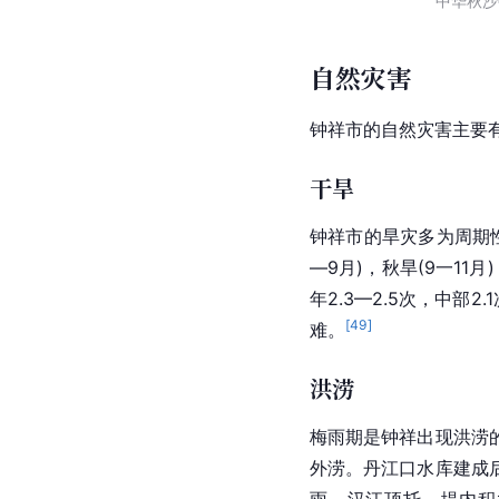
中华秋沙
自然灾害
钟祥市的自然灾害主要
干旱
钟祥市的旱灾多为
周期
—9月)，秋旱(9一1
年2.3—2.5次，中部2
[
49
]
难。
洪涝
梅雨期是钟祥出现洪涝
外涝。丹江口水库建成