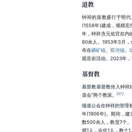
道教
钟祥的
道教
盛行于明代
(1558年)建成，规模
年，钟祥含元佑宫在内的
80余人。1953年3
布在
磷矿镇
、
双河镇
、
观音岩活动。2023年
基督教
基督教
基督教传入钟祥
[
67
]
道会”两个教派。
循道公会在钟祥的管理机
年(1906年)。期间
数500余人，教堂7个
师1人，会佐1人，教士