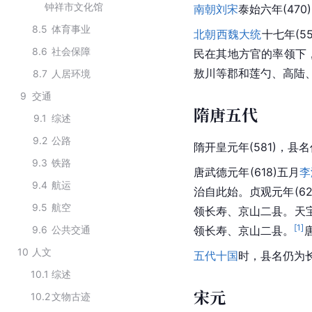
钟祥市文化馆
南朝
刘宋
泰始六年(470
8.5
体育事业
北朝
西魏
大统
十七年(5
8.6
社会保障
民在其地方官的率领下
敖川等郡和莲勺、高陆
8.7
人居环境
9
交通
隋唐五代
9.1
综述
9.2
公路
隋开皇元年(581)，县
9.3
铁路
唐武德元年(618)五月
李
9.4
航运
治自此始。贞观元年(6
9.5
航空
领长寿、京山二县。
天
[
1
]
9.6
公共交通
领长寿、京山二县。
10
人文
五代十国
时，县名仍为
10.1
综述
宋元
10.2
文物古迹