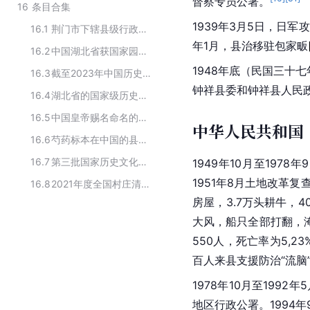
督察专员公署。
16
条目合集
1939年3月5日，日
16.1
荆门市下辖县级行政区划
年1月，县治移驻包家
畈
16.2
中国湖北省获国家园林城市名单
1948年底（民国三十
16.3
截至2023年中国历史文化名城名单
钟祥县委和钟祥县人民
16.4
湖北省的国家级历史文化名城
16.5
中国皇帝赐名命名的城市
中华人民共和国
16.6
芍药标本在中国的县级分布
16.7
第三批国家历史文化名城
1949年10月至1978年
1951年8月
土地改革
复查
16.8
2021年度全国村庄清洁行动先进县
房屋，3.7万头耕牛，4
大风，船只全部打翻，淹
550人，死亡率为5,2
百人来县支援防治“流脑
1978年10月至1992年
地区行政公署。1994年