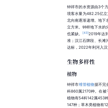
钟祥市的水资源由3个
境客水量为482.25
北向南逐渐递增。地下
立方米。钟样地下水的
[
43
]
也紧缺。
2019年
准；汉江石牌段、
长滩
达标，2022年利河入
生物多样性
植物
钟祥市
维管植物
据不完全
科860属2170种。在
植物有54科142属45
147种；草木类植物有12