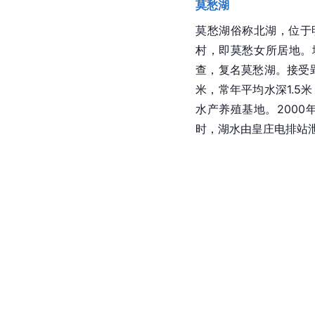
莫愁湖
莫愁湖
俗称北湖，位于
村，即
莫愁女
所居地。
查，复名莫愁湖。接受
米，常年平均水深1.5
水产养殖基地。2000年
时，湖水由皇庄电排站