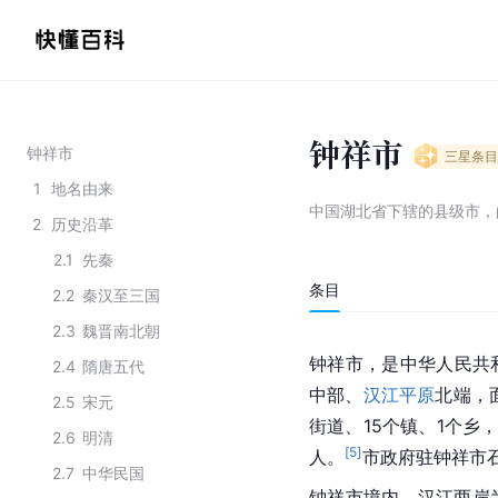
钟祥市
钟祥市
三星
条目
1
地名由来
中国湖北省下辖的县级市，
2
历史沿革
2.1
先秦
条目
2.2
秦汉至三国
2.3
魏晋南北朝
钟祥市，是中华人民共
2.4
隋唐五代
中部、
汉江平原
北端，
2.5
宋元
街道、15个镇、1个乡
2.6
明清
[
5
]
人。
市政府驻钟祥市
2.7
中华民国
钟祥市境内，汉江两岸