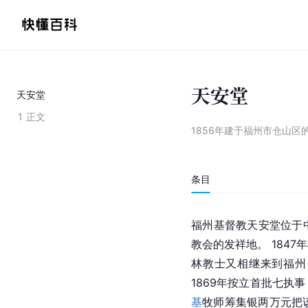
天安堂
天安堂
1
正文
1856年建于福州市仓山区
条目
福州基督教天安堂位于
教会的发祥地。 184
林教士又相继来到福州
1869年按立首批七执事
基
牧师筹集银两万元把