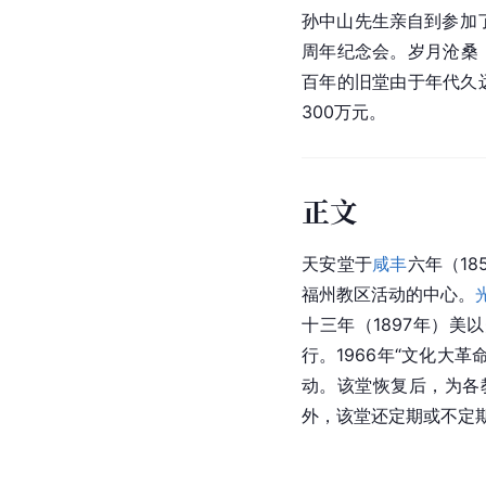
孙中山先生亲自到参加了
周年纪念会。岁月沧桑
百年的旧堂由于年代久远
300万元。
正文
天安堂于
咸丰
六年（18
福州教区活动的中心。
十三年（1897年）
行。1966年“
文化大革
动。该堂恢复后，为各
外，该堂还定期或不定