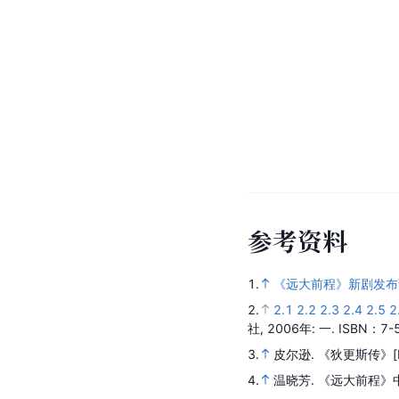
参
考
资
料
1.
《远大前程》新剧发布
2.
2.1
2.2
2.3
2.4
2.5
2
社,
2006年
: 一.
ISBN：7-5
3.
皮尔逊.
《狄更斯传》
4.
温晓芳.
《远大前程》