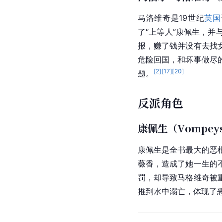
马洛维奇是19世纪
英国
了“上等人”康佩生，
报，赚了钱并没有去找
危险回国，和坏事做尽
[
2
]
[
17
]
[
20
]
题。
反派角色
康佩生（Vompey
康佩生是全书最大的恶
薇香，造成了她一生的
罚
，却导致马格维奇被
推到水中溺亡，体现了