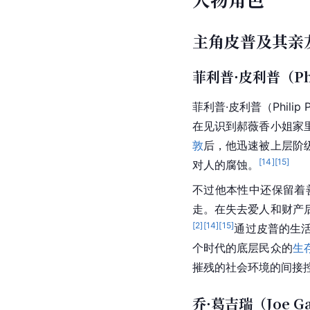
主角皮普及其亲
菲利普·皮利普（Phil
菲利普·皮利普（Phil
在见识到郝薇香小姐家
敦
后，他迅速被上层阶
[
14
]
[
15
]
对人的腐蚀。
不过他本性中还保留着
走。在失去爱人和财产
[
2
]
[
14
]
[
15
]
通过皮普的生
个时代的底层民众的
生
摧残的社会环境的间接
乔·葛吉瑞（Joe Ga