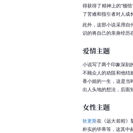
得获得了精神上的“顿
了苦难和指引者对人成
此外，这部小说采用自
识的将自己的亲身经历
爱情主题
小说写了两个印象深刻
不顾众人的劝阻和他结
香小姐的一生，这是当
出人头地的想法，后面
女性主题
狄更斯
在《
远大前程
》
朴实的毕蒂等，这其中