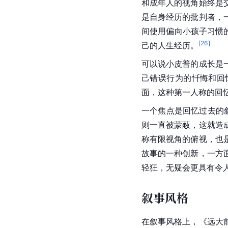
和成年人的视角始终是
是自身经历的批判者，
间使用偏向小孩子习惯
[
26
]
己的人生经历。
可以说小皮普的成长是
己错误行为的忏悔和回
面，这种第一人称的回
一个焦点是回忆过去的
则一直被蒙蔽，这就造
称有限视角的俯视，也
故事的一种创新，一方
轻狂，无疑会更具有令
叙事风格
在叙事风格上，《
远大