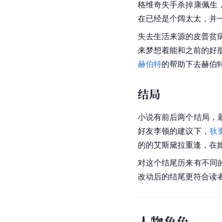
格维奇失手杀掉康佩生
在已经是个阔太太，并
失去生活来源的皮普贫
来梦想着能和之前的好
赫伯特
的帮助下去赫伯
结局
小说有前后两个结局，
好友李顿的建议下，
狄
的的艾斯黛拉重逢，在
对这个结尾历来有不同
改动后的结尾更符合读
人物角色