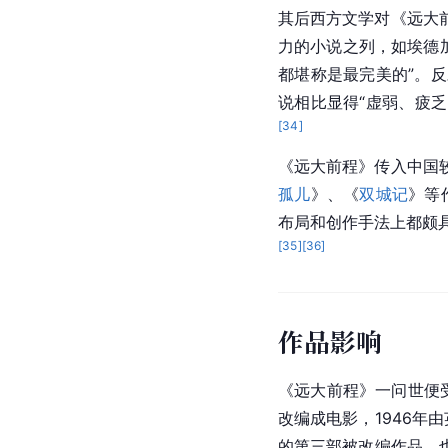
其后西方文学对《远大
力的小说之列，如埃德加·
都堪称是最完美的”。
说相比显得“虚弱、疲
[
34
]
《远大前程》传入
中国
孤儿
》、《
双城记
》等
布局和创作手法上都颇
[
35
]
[
36
]
作品影响
《远大前程》一问世便
改编成电影，1946年
的第三部被改编作品，