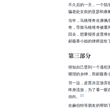
不久后的一天，一个陌
骗老处女前的亚瑟和康
当年，马格维奇在康佩
奇，导致马格维奇被重
回去，想要报答皮普将
郝薇香小姐的律师送给
第三部分
得知自己受到一个逃犯
猥琐的乡绅，而郝薇香
另一边，皮普决定放弃
终身流放，为了看一眼
[
2
]
动向。
在赫伯特等朋友的帮助