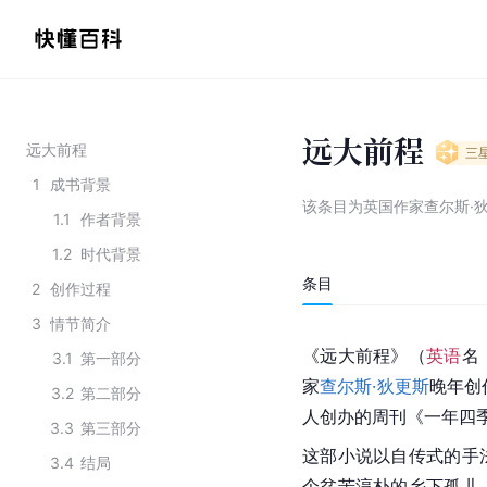
远大前程
远大前程
三
1
成书背景
该条目为
英国作家查尔斯·
1.1
作者背景
1.2
时代背景
条目
2
创作过程
3
情节简介
《远大前程》（
英语
名
3.1
第一部分
家
查尔斯·狄更斯
晚年创
3.2
第二部分
人创办的周刊《一年四
3.3
第三部分
这部小说以自传式的手
3.4
结局
个贫苦淳朴的乡下孤儿