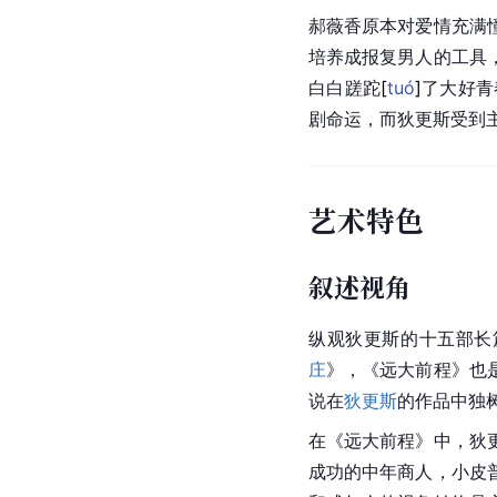
郝薇香原本对爱情充满
培养成报复男人的工具
白白蹉
跎
[
tuó
]
了大好青
剧命运，而狄更斯受到
艺术特色
叙述视角
纵观狄更斯的十五部长
庄
》，《
远大前程
》也
说在
狄更斯
的作品中独
在《远大前程》中，狄
成功的中年商人，小皮