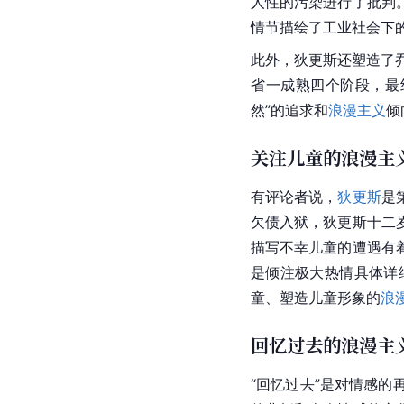
人性的污染进行了批判
情节描绘了
工业社会
下
此外，狄更斯还塑造了
省一成熟四个阶段，最
然”的追求和
浪漫主义
倾
关注儿童的浪漫主
有评论者说，
狄更斯
是
欠债入狱，狄更斯十二
描写不幸儿童的遭遇有
是倾注极大热情具体详
童、塑造儿童形象的
浪
回忆过去的浪漫主
“回忆过去”是对情感