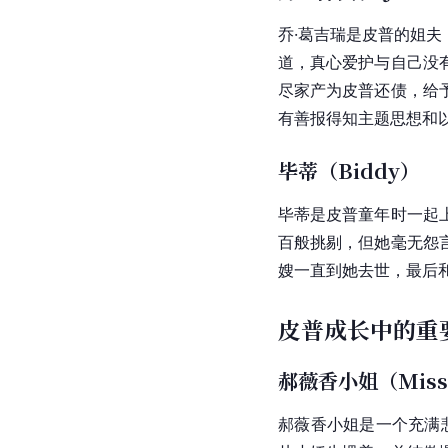
乔·葛吉瑞是皮普的姐
道，真心爱护与自己没
尽家产为皮普还债，给
有善报得知主题思想和
毕蒂（Biddy）
毕蒂是皮普童年时一起
百般挑剔，但她毫无怨
嫂一直到她去世，最后
皮普成长中的重
郝薇香小姐（Miss 
郝薇香小姐是一个充满