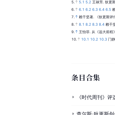
5.
5.1
5.2
王禄芳.
狄更
6.
6.1
6.2
6.3
6.4
6.5
7.
赖干坚著.
《狄更斯评
8.
8.1
8.2
8.3
8.4
赖干
9.
王怡菲.
从《远大前程
10.
10.1
10.2
10.3
门静
条
目
合
集
《时代周刊》评
查尔斯·狄更斯