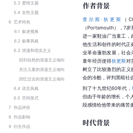
5.3
爱情主题
作者背景
5.4
女性主题
查尔斯·狄更斯
（C
6
艺术特色
（Portsmouth
6.1
叙述视角
进一家鞋油厂当童工，
6.2
叙事风格
他生活和创作的时代正
6.3
浪漫和现实主义
业革命蓬勃发展，社会
回归自然的浪漫主义倾向
童年经历使得
狄更斯
对
树立了比较激烈的正义
关注儿童的浪漫主义倾向
会的冷酷，评判黑暗社
回忆过去的浪漫主义倾向
到了十九世纪60年代，
6.4
语言风格
但由于年龄的增长，个
6.5
空间形式
段感情给他带来的痛苦
7
作品评价
8
作品影响
时代背景
9
衍生作品