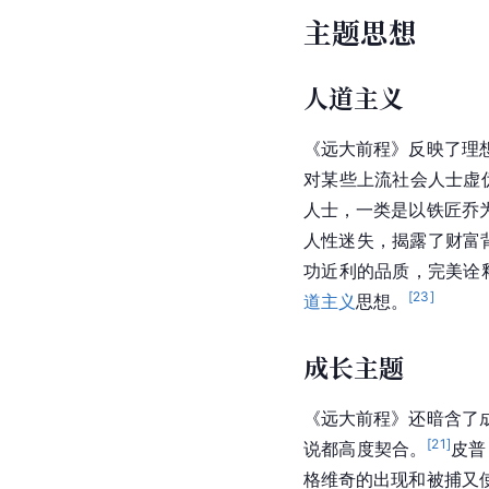
主题思想
人道主义
《
远大前程
》反映了理
对某些上流社会人士虚
人士，一类是以铁匠乔
人性迷失，揭露了财富
功近利的品质，完美诠
[
23
]
道主义
思想。
成长主题
《
远大前程
》还暗含了
[
21
]
说都高度契合。
皮普
格维奇的出现和被捕又