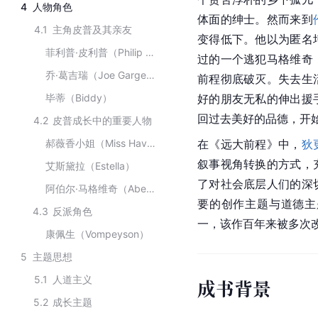
4
人物角色
体面的绅士。然而来到
4.1
主角皮普及其亲友
变得低下。他以为匿名
菲利普·皮利普（Philip Pirrip）
过的一个逃犯马格维奇
乔·葛吉瑞（Joe Gargery）
前程彻底破灭。失去生
毕蒂（Biddy）
好的朋友无私的伸出援
回过去美好的品德，开
4.2
皮普成长中的重要人物
郝薇香小姐（Miss Havisham）
在《远大前程》中，
狄
叙事视角转换的方式，
艾斯黛拉（Estella）
了对社会底层人们的深
阿伯尔·马格维奇（Abel Magwitch）
要的创作主题与道德主
4.3
反派角色
一，该作百年来被多次
康佩生（Vompeyson）
5
主题思想
5.1
人道主义
成书背景
5.2
成长主题