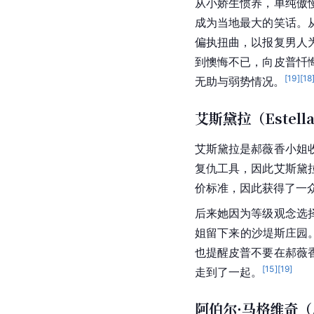
从小娇生惯养，单纯傲
成为当地最大的笑话。
偏执扭曲，以报复男人
到懊悔不已，向皮普忏
[
19
]
[
18
无助与弱势情况。
艾斯黛拉（Estell
艾斯黛拉是郝薇香小姐
复仇工具，因此艾斯黛
价标准，因此获得了一
后来她因为等级观念选
姐留下来的沙堤斯庄园
也提醒皮普不要在郝薇
[
15
]
[
19
]
走到了一起。
阿伯尔·马格维奇（Ab