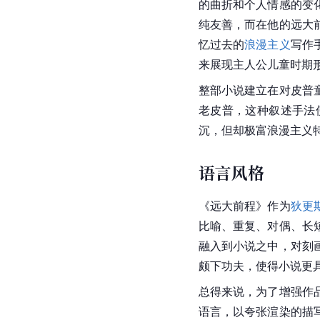
的曲折和个人情感的变
纯友善，而在他的远大
忆过去的
浪漫主义
写作
来展现主人公儿童时期
整部小说建立在对皮普
老皮普，这种叙述手法
沉，但却极富浪漫主义
语言风格
《远大前程》作为
狄更
比喻、重复、对偶、长
融入到小说之中，对刻
颇下功夫，使得小说更
总得来说，为了增强作
语言，以夸张渲染的描