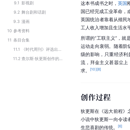
9.1
影视剧
这本书成书之时，
英国
国已经完成
工业革命
，
9.2
舞台剧和话剧
英国统治者靠着从
殖民
9.3
漫画
工人收入增加且生活水
10
参考资料
所谓的“工联主义”，
11
条目合集
运动走向衰弱。随着阶
11.1
《时代周刊》评选出史上最伟大的100部长篇小说榜单
级的影响，只重经济利
11.2
查尔斯·狄更斯创作的文学作品
流，拜金主义甚嚣尘上
[
10
]
[
8
]
求。
创作过程
狄更斯在《远大前程》
小说中狄更斯一向令读
[
6
]
生悲喜剧的传统。