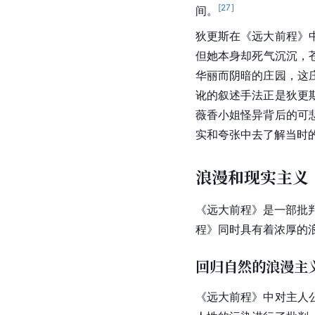
[
27
]
间。
狄更斯在《
远大前程
》
但她本身却死气沉沉，
华丽而阴暗的庄园，这
讹的叙述手法正是狄更
薇香小姐怪异背后的可
实和夸张中去了解当时
浪漫和现实主义
《
远大前程
》是一部批
程》同时具有着浓厚的
回归自然的浪漫主
《远大前程》中对主人