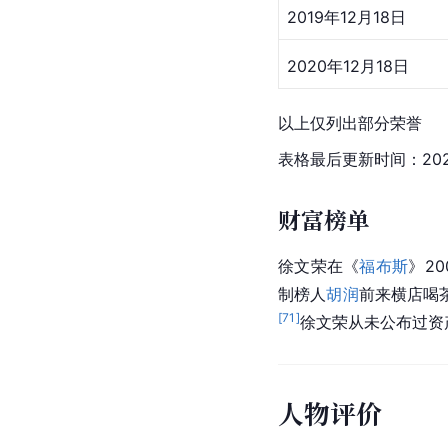
2019年12月18日
2020年12月18日
以上仅列出部分荣誉
表格最后更新时间：202
财富榜单
徐文荣在《
福布斯
》2
制榜人
胡润
前来横店喝
[
71
]
徐文荣从未公布过资
人物评价