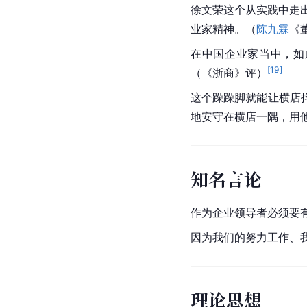
徐文荣这个从实践中走出
业家精神。（
陈九霖
《
在中国企业家当中，如
[
19
]
（《浙商》评）
这个跺跺脚就能让横店
地安守在横店一隅，用
知名言论
作为企业领导者必须要
因为我们的努力工作、
理论思想