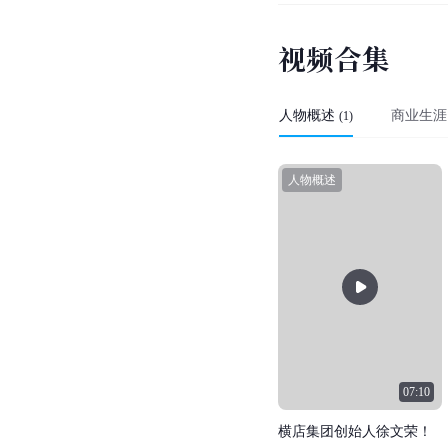
视
频
合
集
人物概述
商业生涯
(
1
)
人物概述
07:10
横
店
集
团
创
始
人
徐
文
荣
！