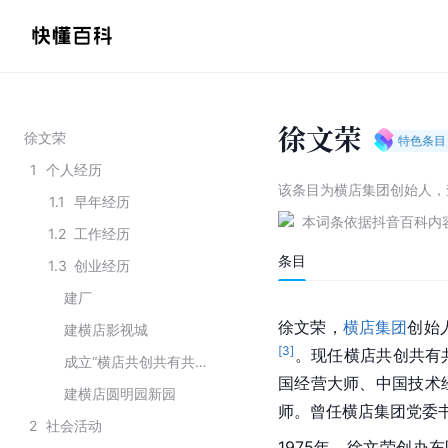
徐文荣
徐文荣
特色条目
1
个人经历
该条目为
横店集团创始人
，
1.1
早年经历
本词条依据抖音百科内
1.2
工作经历
条目
1.3
创业经历
建厂
徐文荣，
横店集团
创始
建横店影视城
[
3
]
。现任横店共创共有
成立“横店共创共有共富共享工作委员会”
国经营大师、中国技术
建横店圆明园新园
师。曾任横店集团党委
2
社会活动
1975年，徐文荣创办