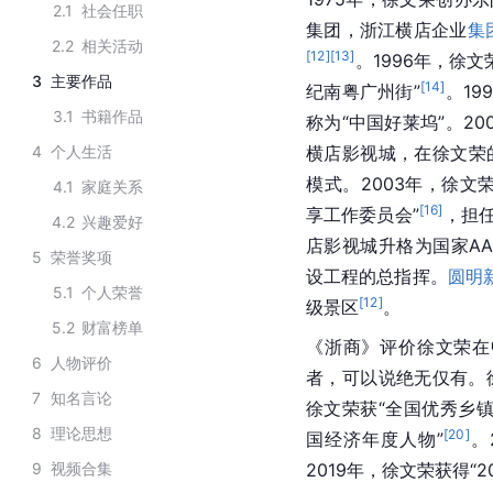
2.1
社会任职
集团，浙江横店企业
集
2.2
相关活动
[
12
]
[
13
]
。1996年，徐
3
主要作品
[
14
]
纪南粤广州街”
。1
3.1
书籍作品
称为“中国好莱坞”。20
4
个人生活
横店影视城，在徐文荣
模式。2003年，徐文
4.1
家庭关系
[
16
]
享工作委员会”
，担
4.2
兴趣爱好
店影视城升格为国家AA
5
荣誉奖项
设工程的总指挥。
圆明
5.1
个人荣誉
[
12
]
级景区
。
5.2
财富榜单
《浙商》评价徐文荣在
6
人物评价
者，可以说绝无仅有。
7
知名言论
徐文荣获“全国优秀乡
8
理论思想
[
20
]
国经济年度人物”
。
9
视频合集
2019年，徐文荣获得“20