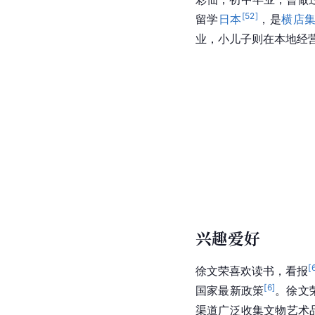
[
52
]
留学
日本
，是
横店
业，小儿子则在本地经
兴趣爱好
[
徐文荣喜欢读书，看报
[
6
]
国家最新政策
。徐文
渠道广泛收集文物艺术