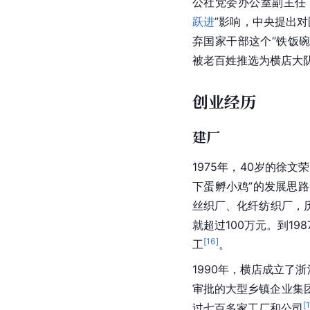
公社党委办公室副主任，
跃进
”影响，中央提出
弃国家干部这个“铁饭
被老百姓推选为横店大
创业经历
建厂
1975年，40岁的徐
下蛋孵小鸡”的发展思
丝织厂、化纤纺织厂，
就超过100万元。到1
[
16
]
工
。
1990年，横店成立了
审批的大型乡镇企业集
[
过七百多家工厂和公司