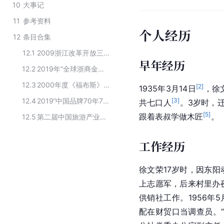
10
大事记
11
参考资料
个人经历
12
条目合集
12.1
2009浙江改革开放三十年功勋企业家
早年经历
12.2
2019年“全球浙商金奖”获奖名单
12.3
2000年度《福布斯》中国50富豪
[
2
]
1935年3月14日
，徐
12.4
2019“中国品牌70年70人”获奖名单
[
3
]
共七口人
。3岁时，
[
5
]
跟着表叔学做木匠
。
12.5
第二届中国旅游产业杰出贡献奖获奖者名单
工作经历
徐文荣17岁时，因东
上志愿军，后来村里办
供销社工作。1956年
配在财贸口当调查员。