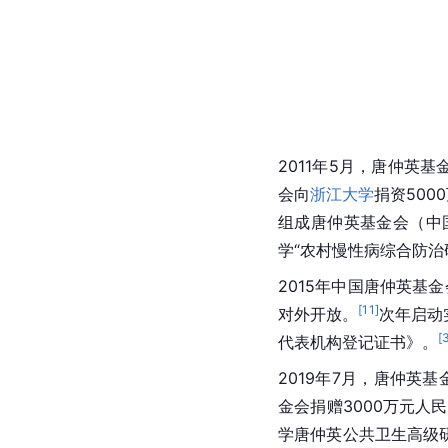
2011年5月，唐仲英基
会向
浙江大学
捐资50
组成唐仲英基金会（中
学“农村慢性病综合防治
2015年中国唐仲英
[
11
]
对外开放。
次年启动
[
代表机构登记证书》。
2019年7月，唐仲英
金会捐赠3000万元人
学唐仲英公共卫生高级