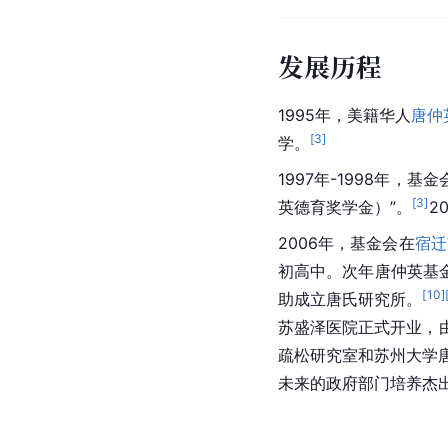
发展历程
1995年，美籍华人
唐仲
[
3
]
学。
1997年-1998年，基金
[
3
]
英德育奖学金）”。
2
2006年，基金会在
宿迁
初高中。次年唐仲英基
[
10
]
助成立唐氏研究所。
苏盛泽医院正式开业，
疏松研究室和苏州大学
未来的政府部门培养杰