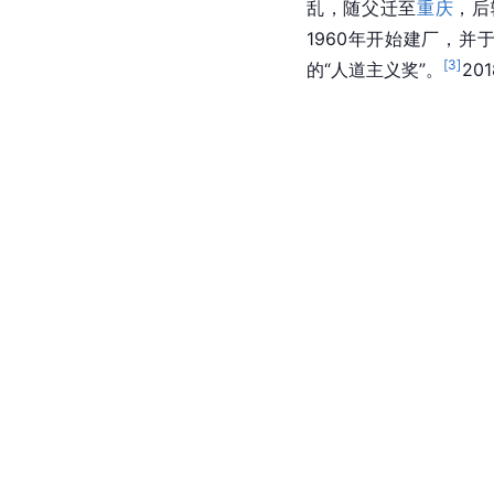
乱，随父迁至
重庆
，后
1960年开始建厂，并
[
3
]
的“人道主义奖”。
20