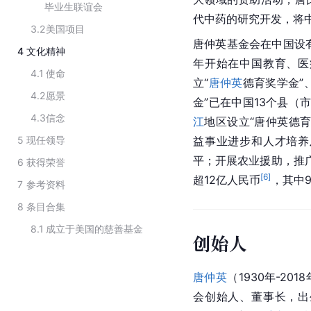
毕业生联谊会
代中药的研究开发，将
3.2
美国项目
唐仲英基金会在中国设
4
文化精神
年开始在中国教育、医
4.1
使命
立“
唐仲英
德育奖学金”
4.2
愿景
金”已在中国13个县（市
4.3
信念
江
地区设立“唐仲英德育
5
现任领导
益事业进步和人才培养
平；开展农业援助，推
6
获得荣誉
[
6
]
超12亿人民币
，其中
7
参考资料
8
条目合集
8.1
成立于美国的慈善基金
创始人
唐仲英
（1930年-2
会创始人、董事长，出