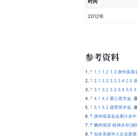
时间
2012年
参
考
资
料
1.
1.1
1.2
1.3
唐仲英基
2.
2.1
2.2
2.3
2.4
2.5
3.
3.1
3.2
3.3
3.4
3.5
3
4.
4.1
4.2
爱心奖学金
.
5.
5.1
5.2
德育奖学金
.
6.
唐仲英基金会累计在中国
7.
桑梓情深 精神永存|
8.
知名美籍华人企业家唐