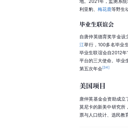
地。2021年，监测系
利亚豹、
梅花鹿
等野生
毕业生联谊会
自唐仲英德育奖学金设立
江
举行，100多名毕
毕业生联谊会自201
平台的三大使命。毕业生
[
34
]
第五次年会
美国项目
唐仲英基金会资助成立
莫尼卡的新美中研究所
票与人口统计、选民教