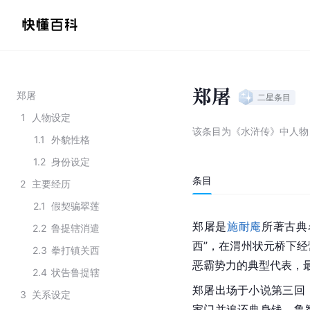
郑屠
郑屠
二星
条目
1
人物设定
该条目为
《水浒传》中人物
1.1
外貌性格
1.2
身份设定
条目
2
主要经历
2.1
假契骗翠莲
郑屠是
施耐庵
所著古典
2.2
鲁提辖消遣
西”，在渭州状元桥下
2.3
拳打镇关西
恶霸势力的典型代表，最
2.4
状告鲁提辖
郑屠出场于小说第三回
3
关系设定
家门并追还典身钱。鲁