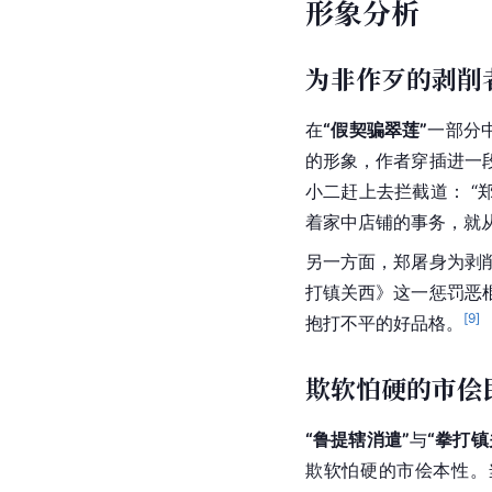
形象分析
为非作歹的剥削
在
“假契骗翠莲”
一部分
的形象，作者穿插进一
小二赶上去拦截道： “
着家中店铺的事务，就
另一方面，郑屠身为剥
打镇关西》这一惩罚恶
[
9
]
抱打不平的好品格。
欺软怕硬的市侩
“
鲁提辖
消遣”
与
“拳打镇
欺软怕硬的市侩本性。