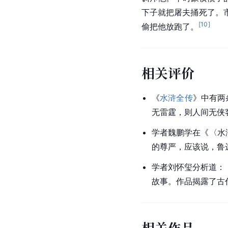
下子就把屠夫捅死了。
[
10
]
偷把他放跑了。
相关评价
《
水浒全传
》中有两
无雷霆，则人间无
侠
学者魏鹏学在《〈水
的尊严，应该说，鲁
学者刘怀玺分析道：
故事。作品揭露了古
相关作品