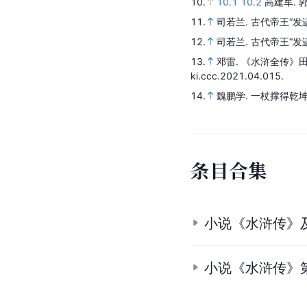
10.
10.1
10.2
高建军.
11.
司若兰.
古代帝王“发
12.
司若兰.
古代帝王“发
13.
邓雷.
《水浒全传》
ki.ccc.2021.04.015.
14.
魏鹏学.
一杖撑得乾
条
目
合
集
小说《水浒传》
小说《水浒传》