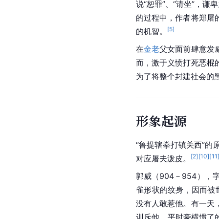
说“恕罪”、“请坐”，谦
的过程中，作者将郑屠
[
5
]
的机智。
在
金老
父女面前肆意发
而，激于义愤打死恶棍
为了将整个
封建社会
的
形象起源
“
鲁提辖
拳打镇关西”的
[
2
]
[
10
]
[
11
对应屠夫泼皮。
郭威
（904－954），
雀形状的纹身，因而被
没有人敢惹他。有一天
训斥他。平时豪横惯了