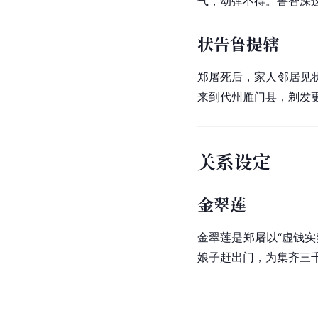
气，动弹不得。鲁智深
状告鲁提辖
郑屠死后，家人邻居见
来到代州雁门县，剃发
关系设定
金翠莲
金翠莲
是郑屠以“虚钱
娘子赶出门，为集齐三