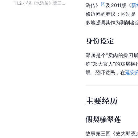
11.2
小说《水浒传》第三回出场人物
[
3
]
浒传》
及2011版《
新
修边幅的莽汉；区别是
多地强调其作为剥削者
身份设定
郑屠是个“卖肉的操刀屠
称“郑大官人”的郑屠横
氓，恐吓贫民，在
延安
主要经历
假契骗翠莲
故事第三回《史大郎夜