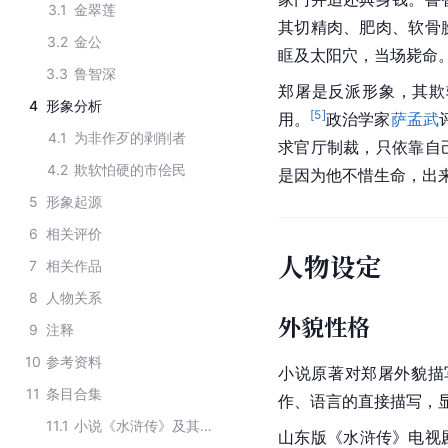
3.1
金翠莲
其切精肉、肥肉、软骨
3.2
金公
眶及太阳穴，当场毙命
3.3
鲁智深
郑屠是反派形象，其欺
4
形象分析
[
5
]
用。
政治学家
萨孟武
4.1
为非作歹的剥削者
求官厅制裁，只依靠自
4.2
欺软怕硬的市侩民
是因为他不惜生命，出来
5
形象起源
6
相关评价
人物设定
7
相关作品
8
人物关系
外貌性格
9
注释
10
参考资料
小说原著对郑屠外貌描写
11
条目合集
作、语言的直接描写，
11.1
小说《水浒传》及其衍生作品中的角色
山东
版《
水浒传
》电视