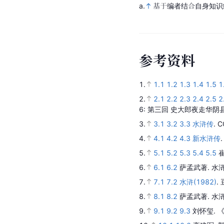
a.
基于编者结合自身知识
参
考
资
料
1.
1.1
1.2
1.3
1.4
1.5
1
2.
2.1
2.2
2.3
2.4
2.5
2
6
: 第三回 史大郎夜走华阴
3.
3.1
3.2
3.3
水浒传
.
C
4.
4.1
4.2
4.3
新水浒传
5.
5.1
5.2
5.3
5.4
5.5
6.
6.1
6.2
萨孟武著.
水
7.
7.1
7.2
水浒(1982)
.
8.
8.1
8.2
萨孟武著.
水
9.
9.1
9.2
9.3
刘怀玺.