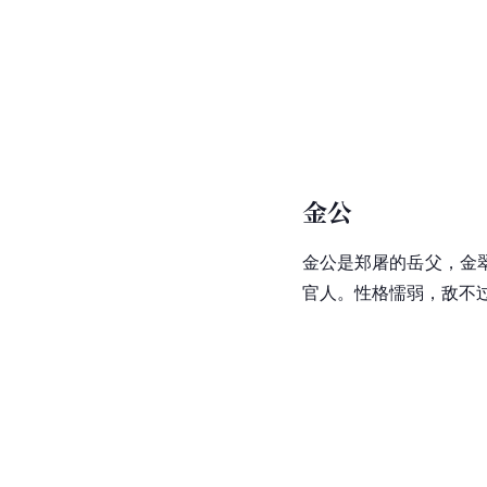
金公
金公是郑屠的岳父，金
官人。性格懦弱，敌不