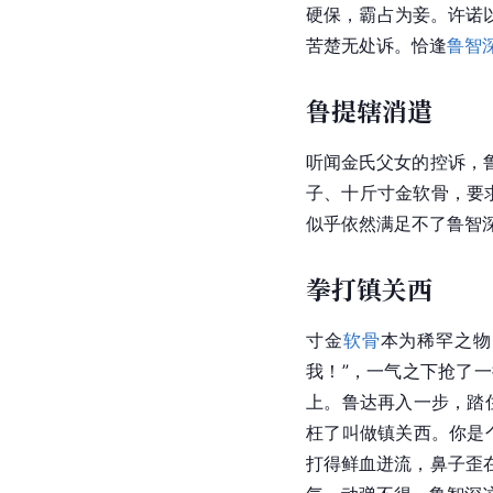
硬保，霸占为妾。
许诺
苦楚无处诉。恰逢
鲁智
鲁提辖消遣
听闻金氏父女的控诉，
子、十斤
寸金
软骨
，要
似乎依然满足不了鲁智
拳打镇关西
寸金
软骨
本为稀罕之物
我！”，一气之下抢了
上。鲁达再入一步，踏
枉了叫做镇关西。你是
打得鲜血迸流，鼻子歪