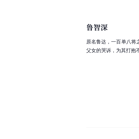
鲁智深
原名
鲁达
，一百单八将
父女的哭诉，为其打抱