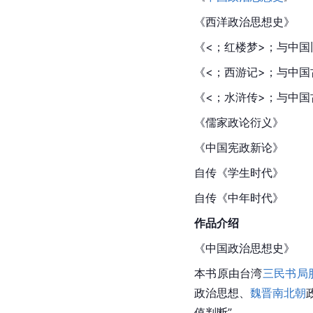
《西洋政治思想史》
《<；
红楼梦
>；与
中国
《<；西游记>；与中国
《<；水浒传>；与中国
《儒家政论衍义》
《中国宪政新论》
自传《学生时代》
自传《中年时代》
作品介绍
《中国政治思想史》
本书原由台湾
三民书局
政治思想、
魏晋南北朝
值判断”。