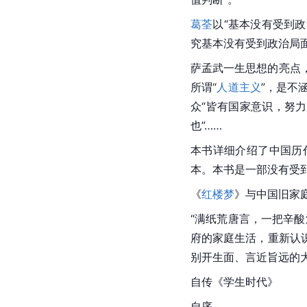
葛荃
以“基本没有受到政
究基本没有受到政治局
萨孟武一生思想的亮点，
所谓“
人道主义
”，是不
众“皆有国家意识，努
也”……
本书详细介绍了
中国
历
本。本书是一部没有受
《
红楼梦
》与中国旧家
“满纸荒唐言，一把辛
府的家庭生活，重新认
别开生面、言近旨远的
自传《
学生时代
》
自序