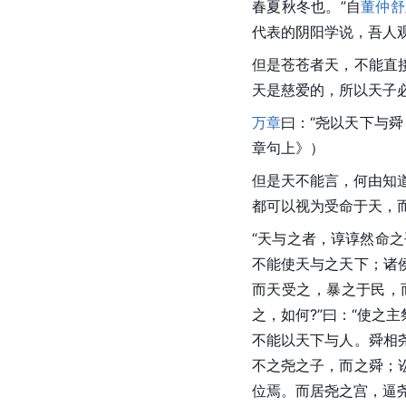
春夏秋冬也。”自
董仲舒
代表的阴阳学说，吾人
但是苍苍者天，不能直
天是慈爱的，所以天子
万章
曰：“尧以天下与舜
章句上》）
但是天不能言，何由知
都可以视为受命于天，
“天与之者，谆谆然命之
不能使天与之天下；诸
而天受之，暴之于民，
之，如何?”曰：“使之
不能以天下与人。舜相
不之尧之子，而之舜；
位焉。而居尧之宫，逼尧