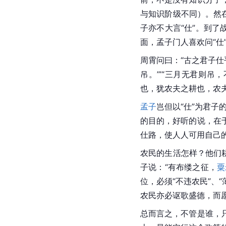
与知识阶级不同）。然
子亦不大言“仕”。到
面，孟子门人喜欢问“仕
周霄问曰：“古之君子仕
吊。’”“三月无君则吊
也，犹农夫之耕也，农
孟子
岂但以“仕”为君子
的目的，好听的说，在
仕路，使人人可用自己
农民的生活怎样？他们
子说：“有布缕之征，
粟
位，必须“不违农民”、
农民亦必讴歌盛德，而
总而言之，不管是谁，