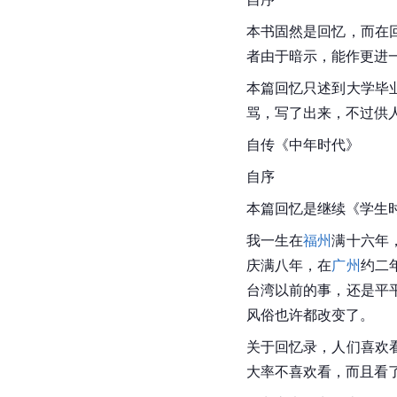
本书固然是回忆，而在
者由于暗示，能作更进
本篇回忆只述到大学毕
骂，写了出来，不过供
自传《中年时代》
自序
本篇回忆是继续《
学生
我一生在
福州
满十六年
庆满八年，在
广州
约二
台湾以前的事，还是平
风俗也许都改变了。
关于回忆录，人们喜欢
大率不喜欢看，而且看