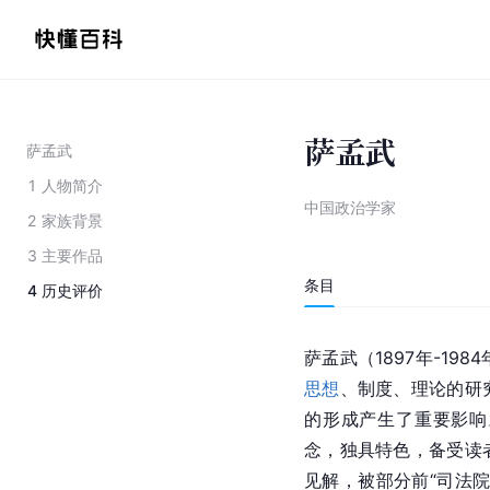
萨孟武
萨孟武
1
人物简介
中国政治学家
2
家族背景
3
主要作品
条目
4
历史评价
萨孟武（1897年-19
思想
、制度、理论的研
的形成产生了重要影响
念，独具特色，备受读
见解，被部分前“司法