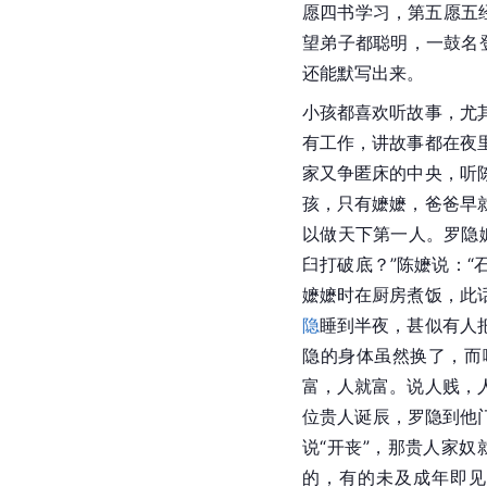
愿四书学习，第五愿五经
望弟子都聪明，一鼓名
还能默写出来。
小孩都喜欢听故事，尤
有工作，讲故事都在夜
家又争匿床的中央，听
孩，只有嬷嬷，爸爸早
以做天下第一人。罗隐
臼打破底？”陈嬷说：“
嬷嬷时在厨房煮饭，此
隐
睡到半夜，甚似有人
隐的身体虽然换了，而
富，人就富。说人贱，
位贵人诞辰，罗隐到他
说“开丧”，那贵人家
的，有的未及成年即见