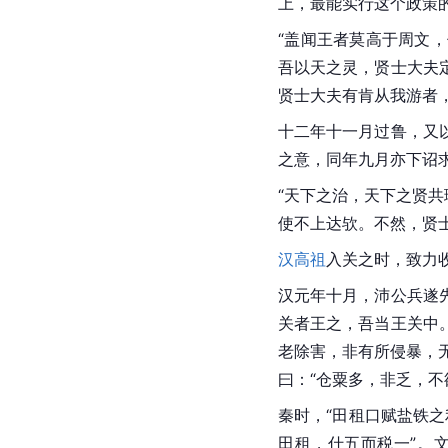
上，最能实行这个政策
“盖闻王者莫高于周文
吾以天之灵，贤士大夫
贤士大夫有肯从我游者，
十二年十一月过鲁，又
之意，同年九月亦下诏
“天下之治，天下之贤
使不上达欤。不然，贤
汉高祖
入关之时，致力
汉元年十月，沛公兵遂
关者王之，吾当王关中
老除害，非有所侵暴，无
曰：“仓粟多，非乏，不
秦时，“田租
口赋
盐铁之
田租，什五而税一”。