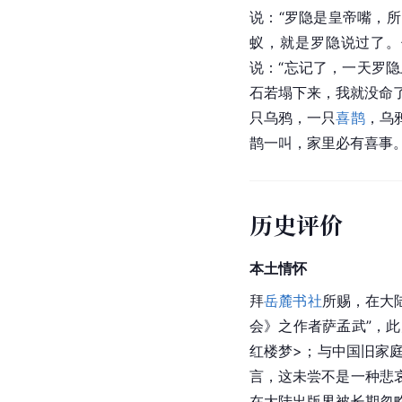
说：“
罗隐
是皇帝嘴，所
蚁，就是罗隐说过了。
说：“忘记了，一天罗隐
石若塌下来，我就没命
只乌鸦，一只
喜鹊
，乌
鹊一叫，家里必有喜事
历史评价
本土情怀
拜
岳麓书社
所赐，在大
会》之作者萨孟武”，
红楼梦>；与中国旧家
言，这未尝不是一种悲
在大陆出版界被长期忽