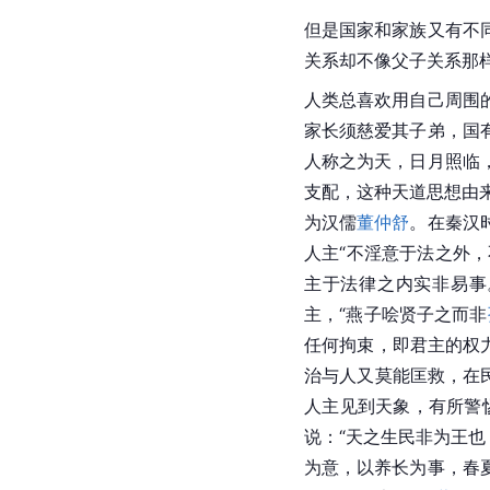
但是国家和家族又有不
关系却不像父子关系那
人类总喜欢用自己周围
家长须慈爱其子弟，国
人称之为天，日月照临
支配，这种天道思想由
为汉儒
董仲舒
。在
秦汉
人主“不淫意于法之外
主于法律之内实非易事
主，“燕子哙贤子之而非
任何拘束，即君主的权
治与人又莫能匡救，在
人主见到
天象
，有所警
说：“天之生民非为王
为意，以养长为事，春