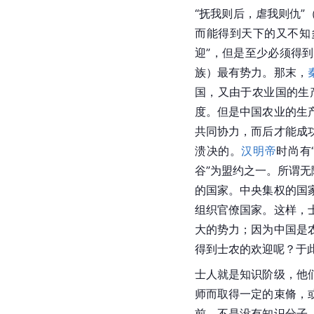
“抚我则后，虐我则仇”
而能得到天下的又不知
迎”，但是至少必须得
族）最有势力。那末，
国，又由于农业国的生
度。但是
中国农业
的生
共同协力，而后才能成
溃决的。
汉明帝
时尚有
谷”为盟约之一。所谓无
的国家。中央集权的国
组织官僚国家。这样，
大的势力；因为中国是
得到士农的欢迎呢？于
士人就是知识阶级，他
师而取得一定的
束脩
，
前，不是没有知识分子