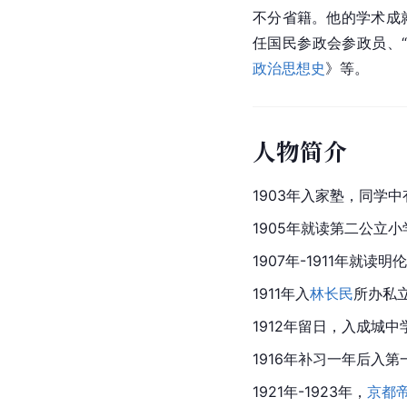
不分省籍。他的学术成
任国民参政会参政员、
政治思想史
》等。
人物简介
1903年入家塾，同学
1905年就读第二公立
1907年-1911年就
1911年入
林长民
所办私
1912年留日，入成城
1916年补习一年后入
1921年-1923年，
京都