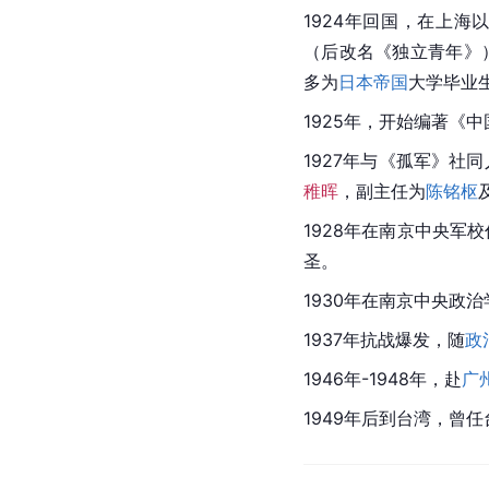
1924年回国，在上
（后改名《独立青年》
多为
日本帝国
大学毕业
1925年，开始编著《中
1927年与《孤军》社
稚晖
，副主任为
陈铭枢
1928年在南京中央军
圣。
1930年在南京中央政
1937年抗战爆发，随
政
1946年-1948年，赴
广
1949年后到
台湾
，曾任