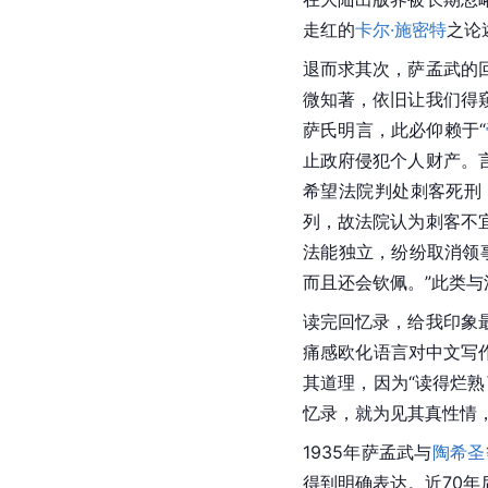
走红的
卡尔·施密特
之论
退而求其次，萨孟武的
微知著，依旧让我们得
萨氏明言，此必仰赖于“
止政府侵犯个人财产。
希望法院判处刺客死刑
列，故法院认为刺客不
法能独立，纷纷取消
领
而且还会钦佩。”此类
读完回忆录，给我印象
痛感欧化语言对中文写
其道理，因为“读得烂熟
忆录，就为见其真性情
1935年萨孟武与
陶希圣
得到明确表达。近70