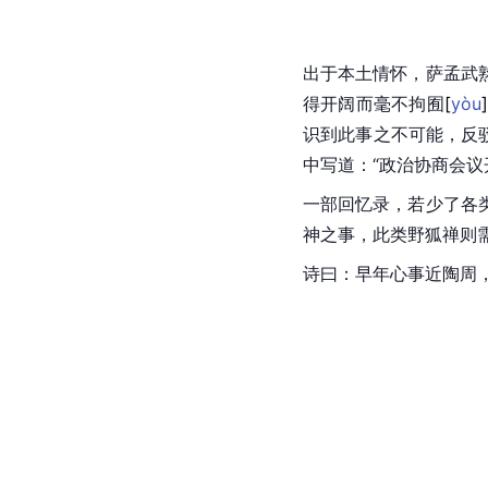
出于本土情怀，萨孟武
得开阔而毫不拘
囿
[
yòu
]
识到此事之不可能，反
中写道：“政治协商会
一部回忆录，若少了各
神之事，此类野狐禅则
诗曰：早年心事近陶周