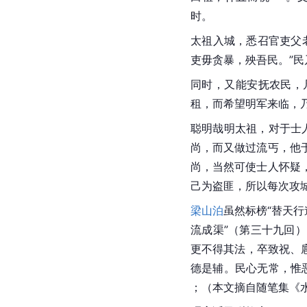
时。
太祖入城，悉召官吏父
吏毋贪暴，殃吾民。”民
同时，又能安抚农民，
租，而希望明军来临，
聪明哉明太祖，对于士
尚，而又做过流丐，他
尚，当然可使士人怀疑
己为盗匪，所以每次攻
梁山泊
虽然标榜“替天
流成渠”（第三十九回
更不得其法，卒致祝、
德是辅。民心
无常
，惟
；（本文摘自随笔集《