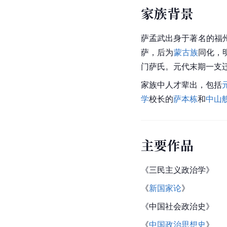
家族背景
萨孟武出身于著名的福
萨，后为
蒙古族
同化，
门萨氏。元代末期一支
家族中人才辈出，包括
学
校长的
萨本栋
和
中山
主要作品
《三民主义
政治学
》
《
新国家论
》
《中国社会政治史》
《
中国政治思想史
》