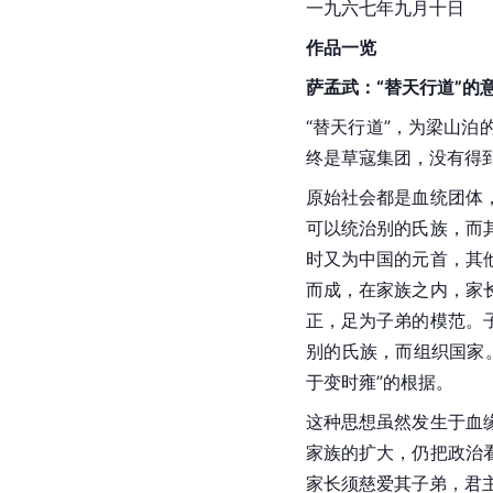
一九六七年九月十日
作品一览
萨孟武：“替天行道”的
“替天行道”，为
梁山泊
终是草寇集团，没有得
原始社会
都是血统团体
可以统治别的氏族，而
时又为
中国
的元首，其
而成，在家族之内，家
正，足为子弟的模范。
别的氏族，而组织国家
于变时雍”的根据。
这种思想虽然发生于血
家族的扩大，仍把政治
家长须慈爱其子弟，君